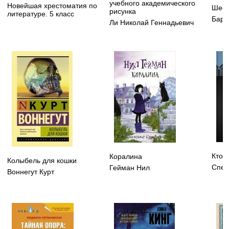
учебного академического
Новейшая хрестоматия по
Шест
рисунка
литературе. 5 класс
Бард
Ли Николай Геннадьевич
Кто 
Коралина
Колыбель для кошки
Спей
Гейман Нил
Воннегут Курт