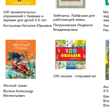
100 занимательных
Мате
Selfmama. Лайфхаки для
упражнений с буквами и
зада
работающей мамы
звуками для детей 4-5 лет
закре
Петрановская Людмила
Костылева Наталия Юрьевна
Узор
Владимировна
Нефе
100 окошек - открывай-ка!
Желтый туман
Англ
4-5 л
Волков Александр
Мелентьевич
Криж
Влад
Влад