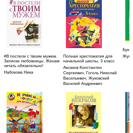
Букв
#В постели с твоим мужем.
Полная хрестоматия для
Жуко
Записки любовницы. Женам
начальной школы. 3 класс
читать обязательно!
Аксаков Константин
Набокова Ника
Сергеевич
,
Гоголь Николай
Васильевич
,
Жуковский
Василий Андреевич