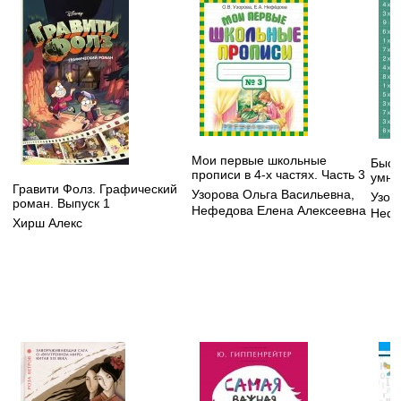
Мои первые школьные
Быст
прописи в 4-х частях. Часть 3
умно
Гравити Фолз. Графический
Узорова Ольга Васильевна
,
Узор
роман. Выпуск 1
Нефедова Елена Алексеевна
Нефе
Хирш Алекс