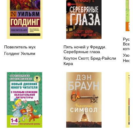
Русск
Все 
Повелитель мух
Пять ночей у Фредди.
котор
Серебряные глаза
Голдинг Уильям
Узор
Коутон Скотт
,
Брид-Райсли
Нефе
Кира