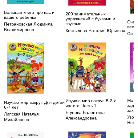
Большая книга про вас и
200 занимательных
вашего ребенка
упражнений с буквами и
Снеж
звуками
Петрановская Людмила
веер
Владимировна
Костылева Наталия Юрьевна
Си Л
Мате
Изучаю мир вокруг. В 2-х
Изучаю мир вокруг. Для детей
зада
частях. Часть 1
6-7 лет
закре
Егупова Валентина
Липская Наталья
Узор
Александровна
Михайловна
Нефе