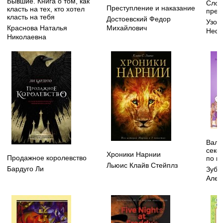
Бывшие. Книга о том, как
Слож
Преступление и наказание
класть на тех, кто хотел
пред
класть на тебя
Достоевский Федор
Узор
Краснова Наталья
Михайлович
Нефё
Николаевна
Вальс
секс,
Хроники Нарнии
Продажное королевство
по н
Льюис Клайв Стейплз
Бардуго Ли
Зуба
Алек