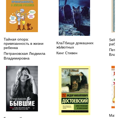
Тайная опора:
Self
КлаТбище домашних
привязанность в жизни
рабо
жЫвотных
ребенка
Петр
Кинг Стивен
Петрановская Людмила
Влад
Владимировна
Мате