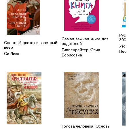
Русск
Самая важная книга для
3000
Снежный цветок и заветный
родителей
Узор
веер
Гиппенрейтер Юлия
Нефё
Си Лиза
Борисовна
Голова человека. Основы