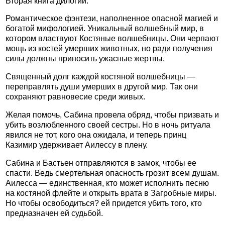
Вторая книга дилогии.
Романтическое фэнтези, наполненное опасной магией и
богатой мифологией. Уникальный волшебный мир, в
котором властвуют Костяные волшебницы. Они черпают
мощь из костей умерших животных, но ради получения
силы должны приносить ужасные жертвы.
Священный долг каждой костяной волшебницы —
переправлять души умерших в другой мир. Так они
сохраняют равновесие среди живых.
Желая помочь, Сабина провела обряд, чтобы призвать и
убить возлюбленного своей сестры. Но в ночь ритуала
явился не тот, кого она ожидала, и теперь принц
Казимир удерживает Аилессу в плену.
Сабина и Бастьен отправляются в замок, чтобы ее
спасти. Ведь смертельная опасность грозит всем душам.
Аилесса — единственная, кто может исполнить песню
на костяной флейте и открыть врата в Загробные миры.
Но чтобы освободиться? ей придется убить того, кто
предназначен ей судьбой.