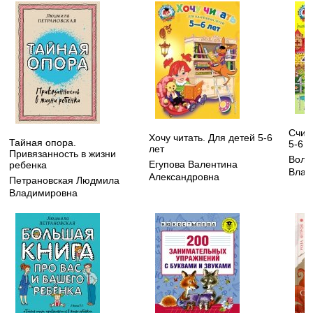
Счит
Хочу читать. Для детей 5-6
Тайная опора.
5-6 л
лет
Привязанность в жизни
Воло
Егупова Валентина
ребенка
Влад
Александровна
Петрановская Людмила
Владимировна