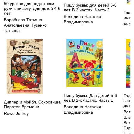
50 уроков для подготовки
Пишу буквы: для детей 5-6
руки к письму. Для детей 4-6
лет. В 2 частях. Часть 2
Грав
лет
Володина Наталия
рома
Воробьева Татьяна
Владимировна
Хирш
Анатольевна
,
Гузенко
Татьяна
Пишу буквы. Для детей 5-6
Годо
лет. В 2-х частях. Часть 1
заня
Диппер и Мэйбл. Сокровища
детей
Пиратов Времени
Володина Наталия
Воло
Владимировна
Rowe Jeffrey
Влад
Вале
Пята
Пьян