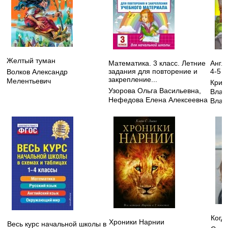
Желтый туман
Математика. 3 класс. Летние
Англ
задания для повторение и
4-5 л
Волков Александр
закрепление...
Мелентьевич
Криж
Узорова Ольга Васильевна
,
Влад
Нефедова Елена Алексеевна
Влад
Когд
Хроники Нарнии
Весь курс начальной школы в