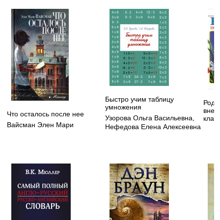
Быстро учим таблицу
Родн
умножения
внек
Что осталось после нее
Узорова Ольга Васильевна
,
клас
Вайсман Элен Мари
Нефедова Елена Алексеевна