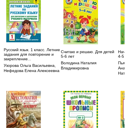
Русский язык. 1 класс. Летние
Считаю и решаю. Для детей
Начи
задания для повторение и
5-6 лет
4-5 л
закрепление...
Володина Наталия
Пьян
Узорова Ольга Васильевна
,
Владимировна
Анат
Нефедова Елена Алексеевна
Ната