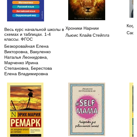
Когд
Хроники Нарнии
Весь курс начальной школы в
Сафа
схемах и таблицах. 1-4
Льюис Клайв Стейплз
классы. ФГОС
Безкоровайная Елена
Викторовна
,
Вакуленко
Наталья Леонидовна
,
Марченко Ирина
Степановна
,
Берестова
Елена Владимировна