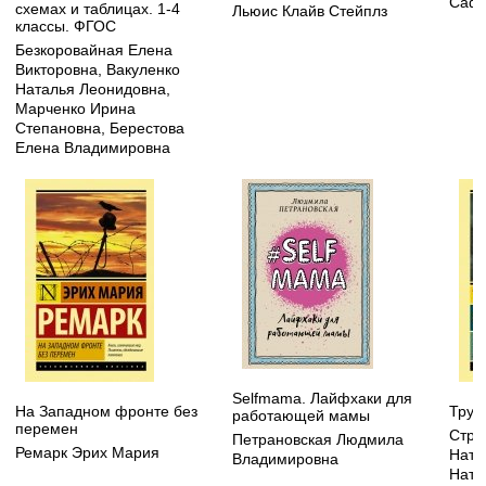
Сафа
схемах и таблицах. 1-4
Льюис Клайв Стейплз
классы. ФГОС
Безкоровайная Елена
Викторовна
,
Вакуленко
Наталья Леонидовна
,
Марченко Ирина
Степановна
,
Берестова
Елена Владимировна
Selfmama. Лайфхаки для
На Западном фронте без
Труд
работающей мамы
перемен
Стру
Петрановская Людмила
Ремарк Эрих Мария
Ната
Владимировна
Ната