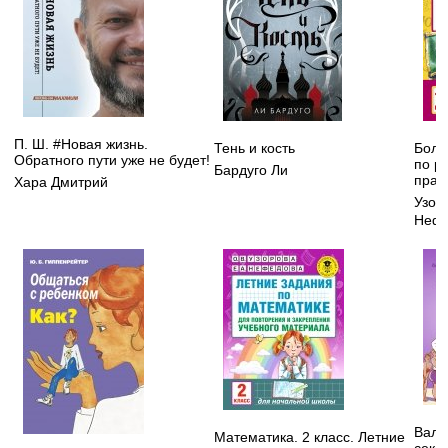
П. Ш. #Новая жизнь.
Тень и кость
Боль
Обратного пути уже не будет!
по р
Бардуго Ли
прав
Хара Дмитрий
Узор
Нефе
Вальс
Математика. 2 класс. Летние
секс,