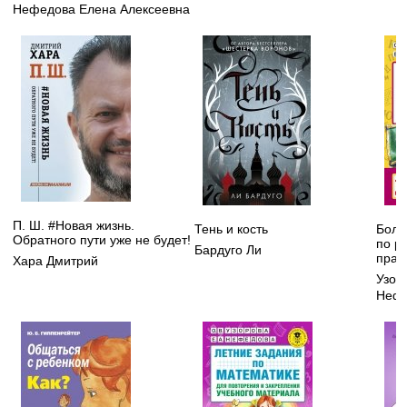
Нефедова Елена Алексеевна
П. Ш. #Новая жизнь.
Тень и кость
Боль
Обратного пути уже не будет!
по р
Бардуго Ли
прав
Хара Дмитрий
Узор
Нефе