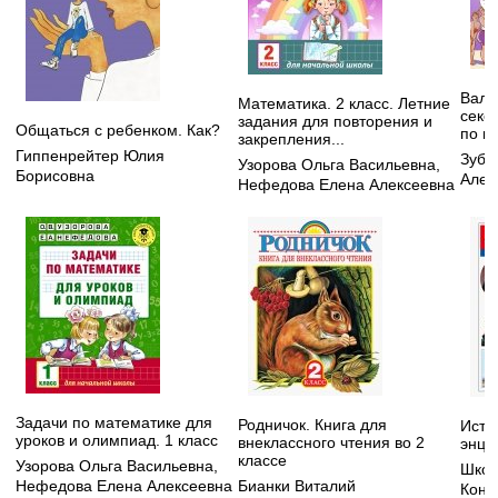
Вальс
Математика. 2 класс. Летние
секс,
задания для повторения и
Общаться с ребенком. Как?
по н
закрепления...
Гиппенрейтер Юлия
Зуба
Узорова Ольга Васильевна
,
Борисовна
Алек
Нефедова Елена Алексеевна
Задачи по математике для
Родничок. Книга для
Исто
уроков и олимпиад. 1 класс
внеклассного чтения во 2
энци
классе
Узорова Ольга Васильевна
,
Школ
Нефедова Елена Алексеевна
Бианки Виталий
Конс