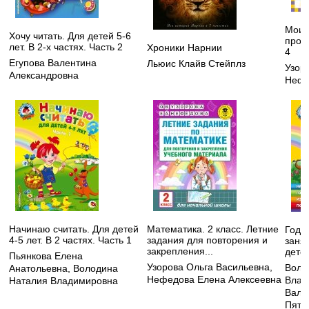
Мои 
Хочу читать. Для детей 5-6
пропи
лет. В 2-х частях. Часть 2
Хроники Нарнии
4
Егупова Валентина
Льюис Клайв Стейплз
Узор
Александровна
Нефе
Начинаю считать. Для детей
Математика. 2 класс. Летние
Годо
4-5 лет. В 2 частях. Часть 1
задания для повторения и
заня
закрепления...
детей
Пьянкова Елена
Узорова Ольга Васильевна
,
Воло
Анатольевна
,
Володина
Нефедова Елена Алексеевна
Влад
Наталия Владимировна
Вале
Пята