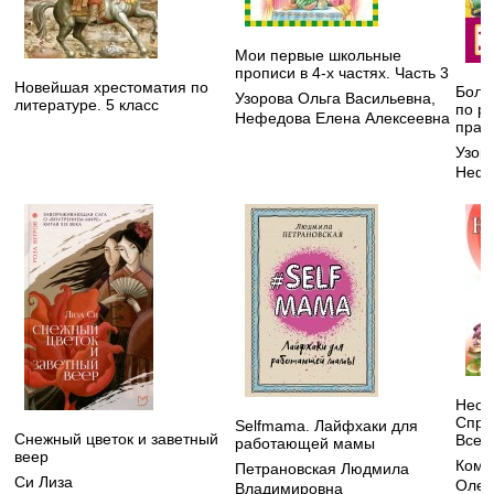
Мои первые школьные
прописи в 4-х частях. Часть 3
Новейшая хрестоматия по
Боль
Узорова Ольга Васильевна
,
литературе. 5 класс
по ру
Нефедова Елена Алексеевна
прави
Узор
Нефе
Неот
Спра
Selfmama. Лайфхаки для
Снежный цветок и заветный
Всег
работающей мамы
веер
Кома
Петрановская Людмила
Си Лиза
Олег
Владимировна