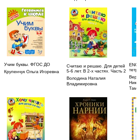
Учим буквы. ФГОС ДО
ENGL
Считаю и решаю. Для детей
тетр
5-6 лет. В 2-х частях. Часть 2
Крупенчук Ольга Игоревна
Вере
Володина Наталия
Нико
Владимировна
Тама