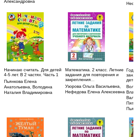
Александровна
Нефе
Начинаю считать. Для детей
Математика. 2 класс. Летние
Годо
4-5 лет. В 2 частях. Часть 1
задания для повторения и
заня
закрепления...
детей
Пьянкова Елена
Узорова Ольга Васильевна
,
Воло
Анатольевна
,
Володина
Нефедова Елена Алексеевна
Влад
Наталия Владимировна
Вале
Пята
Пьян