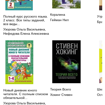
Коралина
Полный курс русского языка.
Утра
Гейман Нил
2 класс. Все типы заданий,
Брау
все виды...
Узорова Ольга Васильевна
,
Нефедова Елена Алексеевна
Теория Всего
Школ
Новый дневник юного
читателя. С полным списком
Хокинг Стивен
Осте
обязательной...
Узорова Ольга Васильевна
,