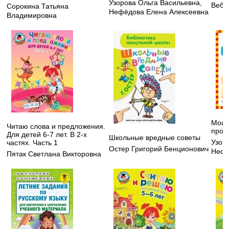
Узорова Ольга Васильевна
,
Вебб
Сорокина Татьяна
Нефёдова Елена Алексеевна
Владимировна
Мои 
Читаю слова и предложения.
пропи
Для детей 6-7 лет. В 2-х
Школьные вредные советы
Узор
частях. Часть 1
Остер Григорий Бенционович
Нефе
Пятак Светлана Викторовна