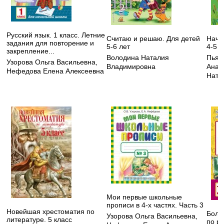
Русский язык. 1 класс. Летние
Считаю и решаю. Для детей
Начи
задания для повторение и
5-6 лет
4-5 л
закрепление...
Володина Наталия
Пьян
Узорова Ольга Васильевна
,
Владимировна
Анат
Нефедова Елена Алексеевна
Ната
Мои первые школьные
прописи в 4-х частях. Часть 3
Новейшая хрестоматия по
Боль
Узорова Ольга Васильевна
,
литературе. 5 класс
по ру