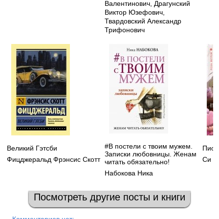
Валентинович
,
Драгунский
Виктор Юзефович
,
Твардовский Александр
Трифонович
#В постели с твоим мужем.
Великий Гэтсби
Пион
Записки любовницы. Женам
Фицджеральд Фрэнсис Скотт
Си Л
читать обязательно!
Набокова Ника
Посмотреть другие посты и книги