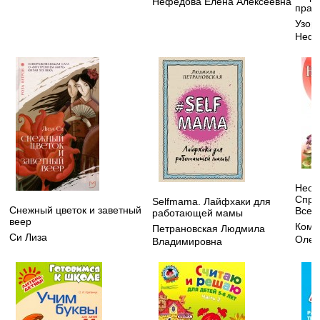
Нефедова Елена Алексеевна
прави
Узор
Нефе
Неот
Спра
Selfmama. Лайфхаки для
Снежный цветок и заветный
Всег
работающей мамы
веер
Кома
Петрановская Людмила
Си Лиза
Олег
Владимировна