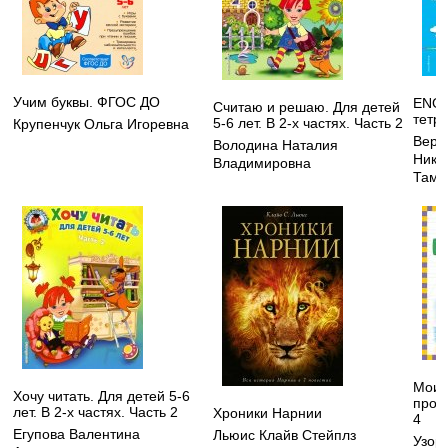
Учим буквы. ФГОС ДО
ENGL
Считаю и решаю. Для детей
тетр
5-6 лет. В 2-х частях. Часть 2
Крупенчук Ольга Игоревна
Вере
Володина Наталия
Нико
Владимировна
Тама
Мои 
Хочу читать. Для детей 5-6
пропи
лет. В 2-х частях. Часть 2
Хроники Нарнии
4
Егупова Валентина
Льюис Клайв Стейплз
Узор