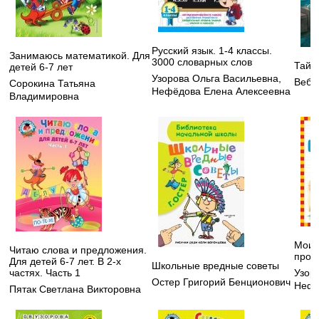
Русский язык. 1-4 классы.
Занимаюсь математикой. Для
3000 словарных слов
Тайн
детей 6-7 лет
Узорова Ольга Васильевна
,
Вебб
Сорокина Татьяна
Нефёдова Елена Алексеевна
Владимировна
Мои 
Читаю слова и предложения.
пропи
Для детей 6-7 лет. В 2-х
Школьные вредные советы
Узор
частях. Часть 1
Остер Григорий Бенционович
Нефе
Пятак Светлана Викторовна