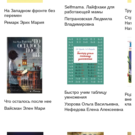
Selfmama. Лайфхаки для
На Западном фронте без
Труд
работающей мамы
перемен
Стру
Петрановская Людмила
Ремарк Эрих Мария
Ната
Владимировна
Ната
Быстро учим таблицу
Родн
умножения
внек
Что осталось после нее
Узорова Ольга Васильевна
,
клас
Вайсман Элен Мари
Нефедова Елена Алексеевна