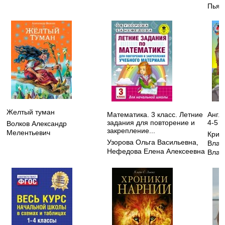
Пьян
Желтый туман
Математика. 3 класс. Летние
Англ
задания для повторение и
4-5 л
Волков Александр
закрепление...
Мелентьевич
Криж
Узорова Ольга Васильевна
,
Влад
Нефедова Елена Алексеевна
Влад