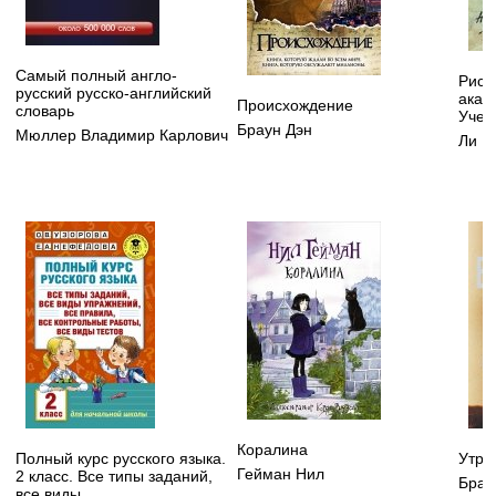
Самый полный англо-
Рису
русский русско-английский
акад
Происхождение
словарь
Учеб
Браун Дэн
Мюллер Владимир Карлович
Ли Н
Коралина
Полный курс русского языка.
Утра
Гейман Нил
2 класс. Все типы заданий,
Брау
все виды...