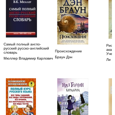
Самый полный англо-
Рису
русский русско-английский
акад
Происхождение
словарь
Учеб
Браун Дэн
Мюллер Владимир Карлович
Ли Н