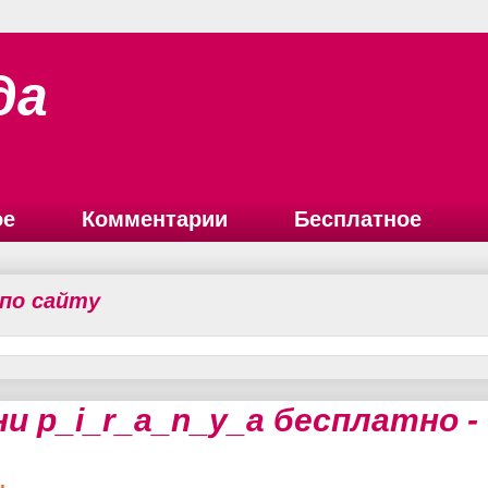
да
ое
Комментарии
Бесплатное
 по сайту
ни p_i_r_a_n_y_a бесплатно 