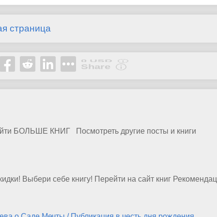
ая страница
Share
0 USD
Reward
ейти БОЛЬШЕ КНИГ Посмотреть другие посты и книги
идки! Выбери себе книгу! Перейти на сайт книг Рекомендац
ва о Саде Мечты / Публикация в честь дня рождения