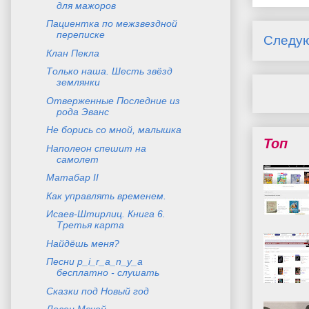
для мажоров
Пациентка по межзвездной
переписке
Следу
Клан Пекла
Только наша. Шесть звёзд
землянки
Отверженные Последние из
рода Эванс
Не борись со мной, малышка
Топ
Наполеон спешит на
самолет
Матабар II
Как управлять временем.
Исаев-Штирлиц. Книга 6.
Третья карта
Найдёшь меня?
Песни p_i_r_a_n_y_a
бесплатно - слушать
Сказки под Новый год