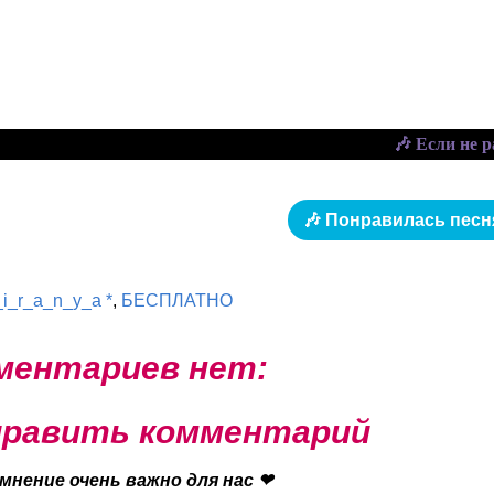
🎶 Понравилась песня
_i_r_a_n_y_a *
,
БЕСПЛАТНО
ментариев нет:
равить комментарий
мнение очень важно для нас ❤