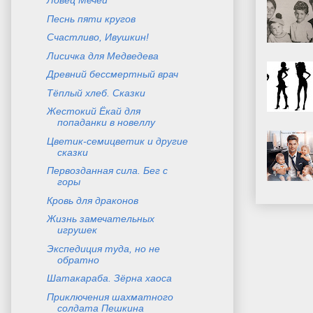
Ловец Мечей
Песнь пяти кругов
Счастливо, Ивушкин!
Лисичка для Медведева
Древний бессмертный врач
Тёплый хлеб. Сказки
Жестокий Ёкай для
попаданки в новеллу
Цветик-семицветик и другие
сказки
Первозданная сила. Бег с
горы
Кровь для драконов
Жизнь замечательных
игрушек
Экспедиция туда, но не
обратно
Шатакараба. Зёрна хаоса
Приключения шахматного
солдата Пешкина