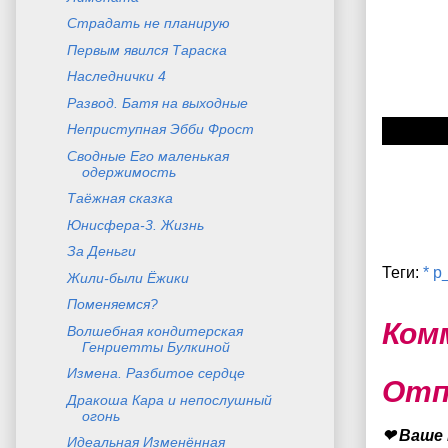
Страдать не планирую
Первым явился Тараска
Наследнички 4
Развод. Батя на выходные
Неприступная Эбби Фрост
Сводные Его маленькая
одержимость
Таёжная сказка
Юнисфера-3. Жизнь
За Деньги
Теги:
* p
Жили-были Ёжики
Поменяемся?
Ком
Волшебная кондитерская
Генриетты Булкиной
Измена. Разбитое сердце
Отп
Дракоша Кара и непослушный
огонь
❤ Ваше 
Идеальная Изменённая