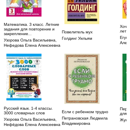
Математика. 3 класс. Летние
Хочу 
задания для повторение и
лет
Повелитель мух
закрепление...
Егуп
Голдинг Уильям
Узорова Ольга Васильевна
,
Алек
Нефедова Елена Алексеевна
Русский язык. 1-4 классы.
Перв
Если с ребенком трудно
3000 словарных слов
для 
Петрановская Людмила
Узорова Ольга Васильевна
,
Жуко
Владимировна
Нефёдова Елена Алексеевна