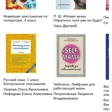
Новейшая хрестоматия по
П. Ш. #Новая жизнь.
Пион
литературе. 4 класс
Обратного пути уже не будет!
Си Л
Хара Дмитрий
Русский язык. 1 класс.
Контрольное списывание
Selfmama. Лайфхаки для
Весь
работающей мамы
Узорова Ольга Васильевна
,
схем
Нефедова Елена Алексеевна
Петрановская Людмила
клас
Владимировна
Безк
Викт
Ната