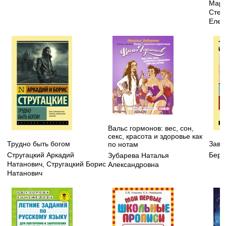
Марч
Степ
Елен
Вальс гормонов: вес, сон,
секс, красота и здоровье как
Трудно быть богом
Заво
по нотам
Стругацкий Аркадий
Берд
Зубарева Наталья
Натанович
,
Стругацкий Борис
Александровна
Натанович