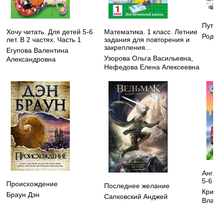
Путе
Хочу читать. Для детей 5-6
Математика. 1 класс. Летние
Рода
лет. В 2 частях. Часть 1
задания для повторения и
закрепления...
Егупова Валентина
Узорова Ольга Васильевна
,
Александровна
Нефедова Елена Алексеевна
Англ
5-6 л
Происхождение
Последнее желание
Криж
Браун Дэн
Сапковский Анджей
Влад