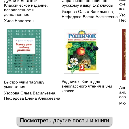
Думай и Богатей!
Справочное пособие по
схем
Классическое издание,
русскому языку. 1-2 классы
класс
исправленное и
Узорова Ольга Васильевна
,
дополненное
Узор
Нефедова Елена Алексеевна
Нефе
Хилл Наполеон
Родничок. Книга для
Быстро учим таблицу
внеклассного чтения в 3-м
умножения
Англ
классе
англ
Узорова Ольга Васильевна
,
слов
Нефедова Елена Алексеевна
Мюлл
Посмотреть другие посты и книги