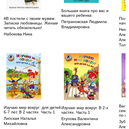
Большая книга про вас и
вашего ребенка
#В постели с твоим мужем.
Полн
Петрановская Людмила
Записки любовницы. Женам
нача
Владимировна
читать обязательно!
Некр
Набокова Ника
Алек
Алек
Толс
Вальс
Изучаю мир вокруг: для детей
Изучаю мир вокруг. В 2-х
секс,
6-7 лет. В 2 частях. Часть 1
частях. Часть 1
по н
Липская Наталья
Егупова Валентина
Зуба
Михайловна
Александровна
Алек