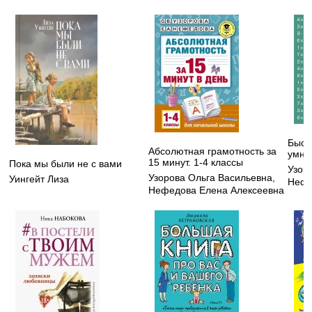
Быст
Абсолютная грамотность за
умно
15 минут. 1-4 классы
Пока мы были не с вами
Узор
Узорова Ольга Васильевна
,
Уингейт Лиза
Нефе
Нефедова Елена Алексеевна