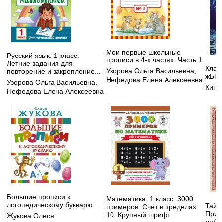
Мои первые школьные
Русский язык. 1 класс.
прописи в 4-х частях. Часть 1
Летние задания для
КлаТ
Узорова Ольга Васильевна
,
повторение и закрепление...
жЫво
Нефедова Елена Алексеевна
Узорова Ольга Васильевна
,
Кинг
Нефедова Елена Алексеевна
Большие прописи к
Математика. 1 класс. 3000
логопедическому букварю
Тайн
примеров. Счёт в пределах
Прив
10. Крупный шрифт
Жукова Олеся
ребе