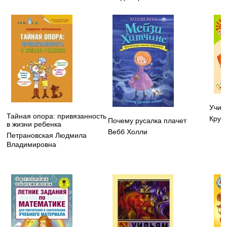
Учим
Тайная опора: привязанность
Круп
Почему русалка плачет
в жизни ребенка
Вебб Холли
Петрановская Людмила
Владимировна