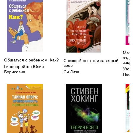
Мате
зада
Общаться с ребенком. Как?
Снежный цветок и заветный
закр
веер
Гиппенрейтер Юлия
Узор
Борисовна
Си Лиза
Нефе