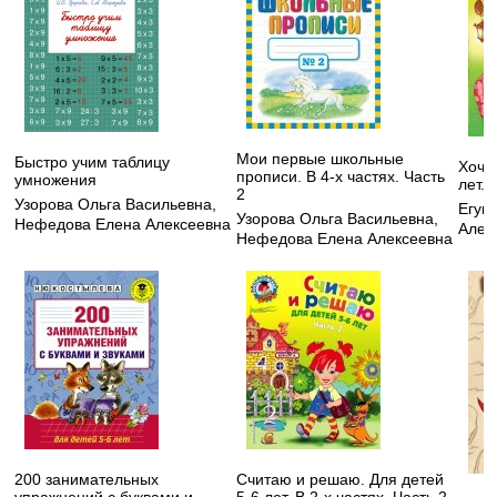
Мои первые школьные
Быстро учим таблицу
Хочу 
прописи. В 4-х частях. Часть
умножения
лет. 
2
Узорова Ольга Васильевна
,
Егуп
Узорова Ольга Васильевна
,
Нефедова Елена Алексеевна
Алек
Нефедова Елена Алексеевна
200 занимательных
Считаю и решаю. Для детей
упражнений с буквами и
5-6 лет. В 2-х частях. Часть 2