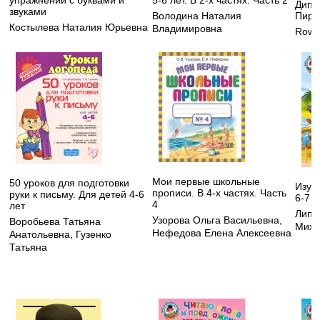
Дипп
звуками
Пира
Володина Наталия
Костылева Наталия Юрьевна
Владимировна
Rowe 
Мои первые школьные
50 уроков для подготовки
Изуч
прописи. В 4-х частях. Часть
руки к письму. Для детей 4-6
6-7 л
4
лет
Липс
Узорова Ольга Васильевна
,
Воробьева Татьяна
Миха
Нефедова Елена Алексеевна
Анатольевна
,
Гузенко
Татьяна