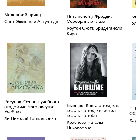
Маленький принц
Пять ночей у Фредди.
Пове
Серебряные глаза
Сент-Экзюпери Антуан де
Голд
Коутон Скотт
,
Брид-Райсли
Кира
Рисунок. Основы учебного
Бывшие. Книга о том, как
академического рисунка.
П. Ш
класть на тех, кто хотел
Учебник
Обра
класть на тебя
Ли Николай Геннадьевич
Хара
Краснова Наталья
Николаевна