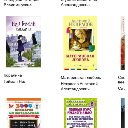
Александровна
Владимировна
Коралина
Материнская любовь
Снеж
Гейман Нил
веер
Некрасов Анатолий
Си Л
Александрович