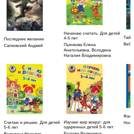
Начинаю считать. Для детей
Тайн
4-5 лет
Последнее желание
Вебб
Пьянкова Елена
Сапковский Анджей
Анатольевна
,
Володина
Наталия Владимировна
Фант
Изучаю мир вокруг: для
Считаю и решаю. Для детей
Носо
одаренных детей 5-6 лет
5-6 лет
Егупова Валентина
Володина Наталия