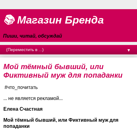
📚 Магазин Бренда
Пиши, читай, обсуждай
▼
Мой тёмный бывший, или
Фиктивный муж для попаданки
#что_почитать
... не является рекламой...
Елена Счастная
Мой тёмный бывший, или Фиктивный муж для
попаданки