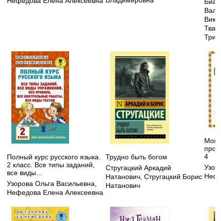
Владимировна
Нефедова Елена Алексеевна
Биан
Вале
Викт
Твар
Триф
Мои 
пропи
4
Полный курс русского языка.
Трудно быть богом
2 класс. Все типы заданий,
Узор
Стругацкий Аркадий
все виды...
Нефе
Натанович
,
Стругацкий Борис
Узорова Ольга Васильевна
,
Натанович
Нефедова Елена Алексеевна