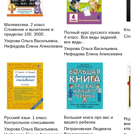
Математика. 2 класс.
Сложение и вычитание в
Кто 
Полный курс русского языка.
пределах 100. 3000...
Спей
4 класс. Все виды заданий,
Узорова Ольга Васильевна
,
все виды...
Нефёдова Елена Алексеевна
Узорова Ольга Васильевна
,
Нефедова Елена Алексеевна
Большая книга про вас и
Русский язык. 1 класс.
Родн
вашего ребенка
Контрольное списывание
внек
клас
Петрановская Людмила
Узорова Ольга Васильевна
,