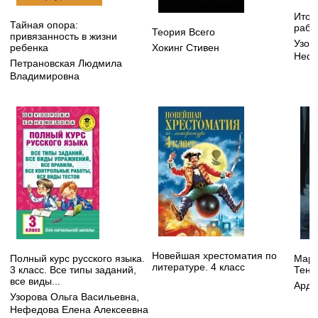
Итог
Тайная опора:
рабо
Теория Всего
привязанность в жизни
Узор
ребенка
Хокинг Стивен
Нефе
Петрановская Людмила
Владимировна
Новейшая хрестоматия по
Полный курс русского языка.
Мара
литературе. 4 класс
3 класс. Все типы заданий,
Тень
все виды...
Арде
Узорова Ольга Васильевна
,
Нефедова Елена Алексеевна