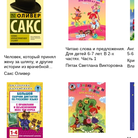
Читаю слова и предложения.
Англ
Для детей 6-7 лет. В 2-х
5-6 л
Человек, который принял
частях. Часть 1
Криж
жену за шляпу, и другие
Пятак Светлана Викторовна
Влад
истории из врачебной...
Сакс Оливер