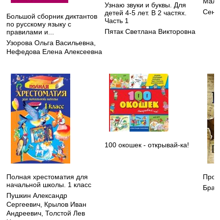
Мале
Узнаю звуки и буквы. Для
Сент
детей 4-5 лет. В 2 частях.
Большой сборник диктантов
Часть 1
по русскому языку с
Пятак Светлана Викторовна
правилами и...
Узорова Ольга Васильевна
,
Нефедова Елена Алексеевна
100 окошек - открывай-ка!
Полная хрестоматия для
Прои
начальной школы. 1 класс
Брау
Пушкин Александр
Сергеевич
,
Крылов Иван
Андреевич
,
Толстой Лев