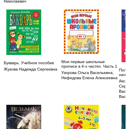
Николаевич
Мои первые школьные
Букварь. Учебное пособие
прописи в 4-х частях. Часть 1
Жукова Надежда Сергеевна
Полн
Узорова Ольга Васильевна
,
нача
Нефедова Елена Алексеевна
Акса
Серг
Васи
Васи