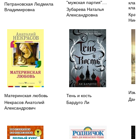
"мужская партия"....
класт
Петрановская Людмила
клас
Зубарева Наталья
Владимировна
Крас
Александровна
Нико
Изме
Материнская любовь
Тень и кость
Данм
Некрасов Анатолий
Бардуго Ли
Александрович