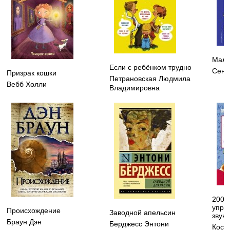
Мале
Если с ребёнком трудно
Сент
Призрак кошки
Петрановская Людмила
Вебб Холли
Владимировна
200 
упра
Происхождение
Заводной апельсин
звук
Браун Дэн
Берджесс Энтони
Кост