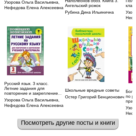
Наполеонов обоз. Книга 3.
Полн
Узорова Ольга Васильевна
,
Ангельский рожок
клас
Нефедова Елена Алексеевна
Рубина Дина Ильинична
Узор
Нефе
Русский язык. 3 класс.
Летние задания для
Школьные вредные советы
Боль
повторение и закрепление...
по р
Остер Григорий Бенционович
Узорова Ольга Васильевна
,
прав
Нефедова Елена Алексеевна
Узор
Нефе
Посмотреть другие посты и книги