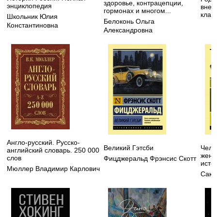
здоровье, контрацепции,
энциклопедия
внек
гормонах и многом...
клас
Школьник Юлия
Белоконь Ольга
Константиновна
Александровна
Англо-русский. Русско-
Великий Гэтсби
Чело
английский словарь. 250 000
жену
слов
Фицджеральд Фрэнсис Скотт
исто
Мюллер Владимир Карлович
Сакс