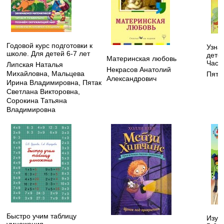
Годовой курс подготовки к
Узнаю
школе. Для детей 6-7 лет
детей
Материнская любовь
Часть
Липская Наталья
Некрасов Анатолий
Михайловна
,
Мальцева
Пята
Александрович
Ирина Владимировна
,
Пятак
Светлана Викторовна
,
Сорокина Татьяна
Владимировна
Быстро учим таблицу
Изуч
умножения