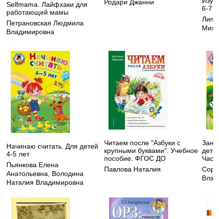
Изуч
Родари Джанни
Selfmama. Лайфхаки для
6-7 л
работающей мамы
Липс
Петрановская Людмила
Миха
Владимировна
Читаем после "Азбуки с
Зани
Начинаю считать. Для детей
крупными буквами". Учебное
детей
4-5 лет
пособие. ФГОС ДО
Часть
Пьянкова Елена
Павлова Наталия
Соро
Анатольевна
,
Володина
Влад
Наталия Владимировна