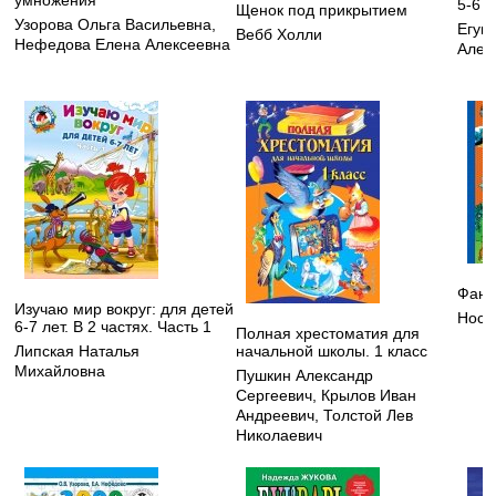
5-6 л
Щенок под прикрытием
Узорова Ольга Васильевна
,
Егуп
Вебб Холли
Нефедова Елена Алексеевна
Алек
Фант
Изучаю мир вокруг: для детей
Носо
6-7 лет. В 2 частях. Часть 1
Полная хрестоматия для
начальной школы. 1 класс
Липская Наталья
Михайловна
Пушкин Александр
Сергеевич
,
Крылов Иван
Андреевич
,
Толстой Лев
Николаевич