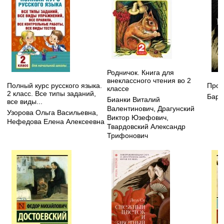
Родничок. Книга для
внеклассного чтения во 2
Полный курс русского языка.
Прод
классе
2 класс. Все типы заданий,
Бард
Бианки Виталий
все виды...
Валентинович
,
Драгунский
Узорова Ольга Васильевна
,
Виктор Юзефович
,
Нефедова Елена Алексеевна
Твардовский Александр
Трифонович