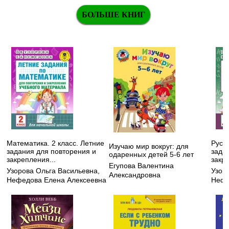
БОЛЬШЕ КНИГ
Математика. 2 класс. Летние
Русск
Изучаю мир вокруг: для
задания для повторения и
зада
одаренных детей 5-6 лет
закрепления...
закре
Егупова Валентина
Узорова Ольга Васильевна
,
Узор
Александровна
Нефедова Елена Алексеевна
Нефе