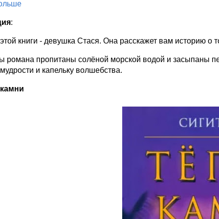
больше
ция
:
этой книги - девушка Стася. Она расскажет вам историю о 
ы романа пропитаны солёной морской водой и засыпаны пес
мудрости и капельку волшебства.
 камни