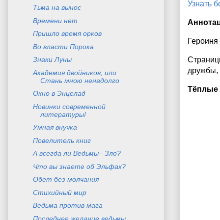
Узнать 
Тьма на вынос
Времени нет
Аннота
Пришло время орков
Героиня 
Во власти Порока
Знаки Луны
Страниц
дружбы, 
Академия двойников, или
Стань мною ненадолго
Тёплые
Окно в Энцелад
Новинки современной
литературы!
Умная внучка
Повелитель книг
А всегда ли Ведьмы– Зло?
Что вы знаете об Эльфах?
Обет без молчания
Стихийный мир
Ведьма против мага
Последнее желание ведьмы