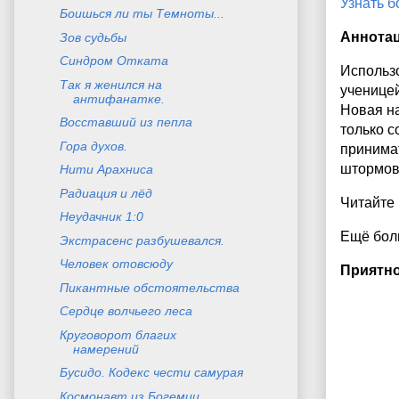
Узнать 
Боишься ли ты Темноты...
Аннота
Зов судьбы
Синдром Отката
Использо
Так я женился на
ученицей
антифанатке.
Новая на
Восставший из пепла
только с
Гора духов.
принимат
штормов
Нити Арахниса
Радиация и лёд
Читайте
Неудачник 1:0
Ещё боль
Экстрасенс разбушевался.
Человек отовсюду
Приятно
Пикантные обстоятельства
Сердце волчьего леса
Круговорот благих
намерений
Бусидо. Кодекс чести самурая
Космонавт из Богемии