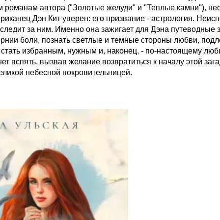
м романам автора ("Золотые желуди" и "Теплые камни"), н
риканец Дэн Кит уверен: его призвание - астрология. Неи
 следит за ним. Именно она зажигает для Дэна путеводные 
ернии боли, познать светлые и темные стороны любви, подл
х, стать избранным, нужным и, наконец, - по-настоящему лю
т вспять, вызвав желание возвратиться к началу этой зага
великой небесной покровительницей.