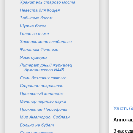
Хранитель старого моста
Невеста для Кощея
Забытые богом
Шутка богов
Голос во тьме
Заставь меня влюбиться
Фанатам Фэнтези
Язык сумерек
Литературный журналец
Армалинского N445
Семь безликих святых
Страшно некрасивая
Проклятый коттедж
Ментор черного паука
Узнать 
Проклятие Персефоны
Мир Аматорио. Соблазн
Аннота
Больно не будет
Знак суд
Сила ненависти