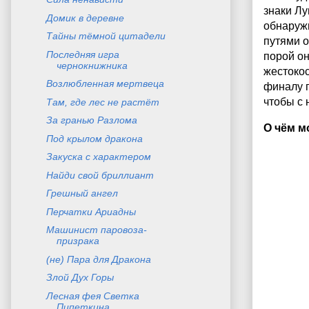
знаки Лу
Домик в деревне
обнаружи
Тайны тёмной цитадели
путями о
Последняя игра
порой он
чернокнижника
жестокос
Возлюбленная мертвеца
финалу п
чтобы с 
Там, где лес не растёт
За гранью Разлома
О чём м
Под крылом дракона
Закуска с характером
Найди свой бриллиант
Грешный ангел
Перчатки Ариадны
Машинист паровоза-
призрака
(не) Пара для Дракона
Злой Дух Горы
Лесная фея Светка
Пипеткина