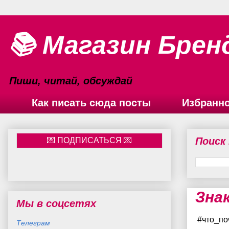
📚 Магазин Брен
Пиши, читай, обсуждай
Как писать сюда посты
Избранн
Поиск
Зна
Мы в соцсетях
#что_по
Телеграм