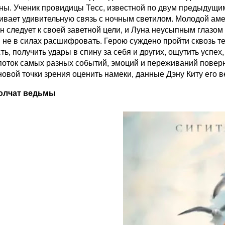
ны. Ученик провидицы Тесс, известной по двум предыдущи
вает удивительную связь с ночным светилом. Молодой аме
н следует к своей заветной цели, и Луна неусыпным глазом
 не в силах расшифровать. Герою суждено пройти сквозь т
ть, получить удары в спину за себя и других, ощутить успе
оток самых разных событий, эмоций и переживаний поверне
новой точки зрения оценить намеки, данные Дэну Киту его 
олчат ведьмы