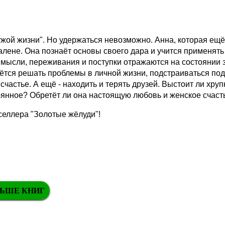
чужой жизни". Но удержаться невозможно. Анна, которая ещ
лене. Она познаёт основы своего дара и учится применять
 мысли, переживания и поступки отражаются на состоянии 
дётся решать проблемы в личной жизни, подстраиваться по
частье. А ещё - находить и терять друзей. Выстоит ли хру
янное? Обретёт ли она настоящую любовь и женское счаст
селлера "Золотые жёлуди"!
ЬШЕ КНИГ