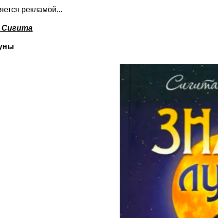
ляется рекламой...
я Сигита
Луны