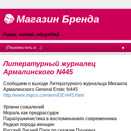
📚 Магазин Бренда
Пиши, читай, обсуждай
▼
Литературный журналец
Армалинского N445
Сообщаем о выходе Литературного журнальца Михаила
Армалинского General Erotic N445
http://www.mipco.com/win/GEr445.html
Уровни сожалений
Мораль как предрассудок
Парапушкинистика в воспоминаниях современника
Редкая порода женщин
Русский Дисней Парк по сказкам Пушкина