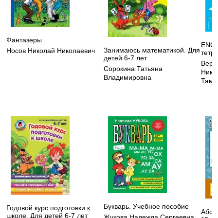
Фантазеры
ENGL
Занимаюсь математикой. Для
Носов Николай Николаевич
тетр
детей 6-7 лет
Вере
Сорокина Татьяна
Нико
Владимировна
Тама
Букварь. Учебное пособие
Годовой курс подготовки к
Абсо
школе. Для детей 6-7 лет
Жукова Надежда Сергеевна