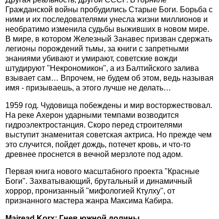
Гражданской войны пробудились Старые Боги. Борьба с
ними и их последователями унесла жизни миллионов и
необратимо изменила судьбы выживших в новом мире.
В мире, в котором Железный Занавес призван сдержать
легионы порождений тьмы, за книги с запретными
знаниями убивают и умирают, советские вожди
штудируют "Некрономикон", а из Балтийского залива
взывает сам… Впрочем, не будем об этом, ведь называя
имя - призываешь, а этого лучше не делать…
1959 год. Чудовища побеждены и мир восторжествовал.
На реке Ахерон ударными темпами возводится
гидроэлектростанция. Скоро перед строителями
выступит знаменитая советская актриса. Но прежде чем
это случится, пойдет дождь, потечет кровь, и что-то
древнее проснется в вечной мерзлоте под адом.
Первая книга нового масштабного проекта "Красные
Боги". Захватывающий, брутальный и динамичный
хоррор, пронизанный "мифологией Ктулху", от
признанного мастера жанра Максима Кабира.
Mairead Korx: Гнев южной долины