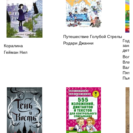
Путешествие Голубой Стрелы
Годо
Родари Джанни
заня
Коралина
детей
Гейман Нил
Воло
Влад
Вале
Пята
Пьян