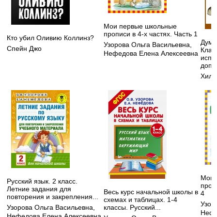
Мои первые школьные
прописи в 4-х частях. Часть 1
Кто убил Оливию Коллинз?
Дума
Узорова Ольга Васильевна
,
Спейн Джо
Клас
Нефедова Елена Алексеевна
испр
допо
Хилл
Мои 
Русский язык. 2 класс.
пропи
Летние задания для
Весь курс начальной школы в
4
повторения и закрепления...
схемах и таблицах. 1-4
Узор
классы. Русский...
Узорова Ольга Васильевна
,
Нефе
Нефедова Елена Алексеевна