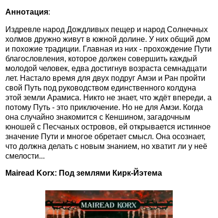
Аннотация
:
Издревле народ Дождливых пещер и народ Солнечных
холмов дружно живут в южной долине. У них общий дом
и похожие традиции. Главная из них - прохождение Пути
благословления, которое должен совершить каждый
молодой человек, едва достигнув возраста семнадцати
лет. Настало время для двух подруг Амэи и Ран пройти
свой Путь под руководством единственного колдуна
этой земли Арамиса. Никто не знает, что ждёт впереди, а
потому Путь - это приключение. Но не для Амэи. Когда
она случайно знакомится с Кеншином, загадочным
юношей с Песчаных островов, ей открывается истинное
значение Пути и многое обретает смысл. Она осознает,
что должна делать с новым знанием, но хватит ли у неё
смелости...
Mairead Korx: Под землями Кирк-Йэтема