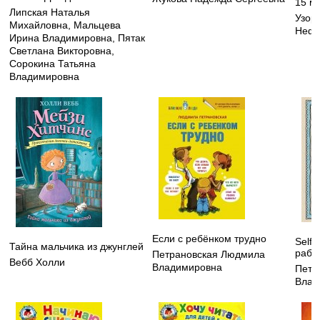
15 ми
Липская Наталья
Узор
Михайловна
,
Мальцева
Нефе
Ирина Владимировна
,
Пятак
Светлана Викторовна
,
Сорокина Татьяна
Владимировна
Если с ребёнком трудно
Self
Тайна мальчика из джунглей
рабо
Петрановская Людмила
Вебб Холли
Владимировна
Петр
Влад