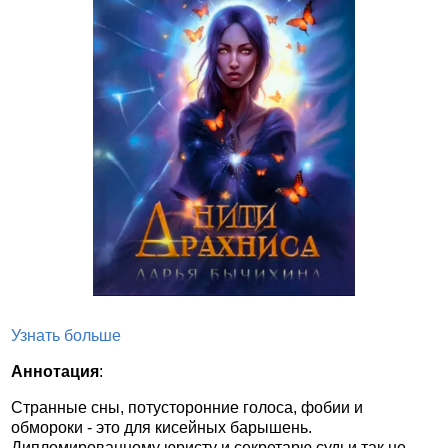
Узнать больше
Аннотация
:
Странные сны, потусторонние голоса, фобии и
обмороки - это для кисейных барышень.
Дипломированному юристу и секретарю судьи так не