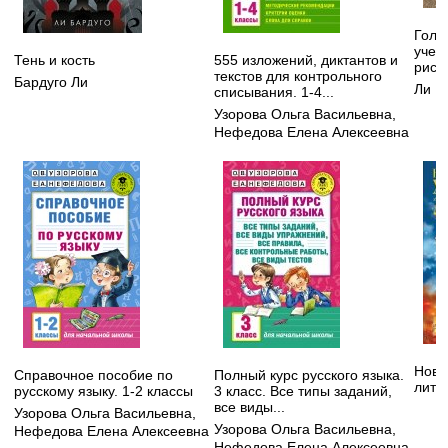
Голо
учеб
Тень и кость
555 изложений, диктантов и
рису
текстов для контрольного
Бардуго Ли
Ли Н
списывания. 1-4...
Узорова Ольга Васильевна
,
Нефедова Елена Алексеевна
Нове
Справочное пособие по
Полный курс русского языка.
лите
русскому языку. 1-2 классы
3 класс. Все типы заданий,
все виды...
Узорова Ольга Васильевна
,
Узорова Ольга Васильевна
,
Нефедова Елена Алексеевна
Нефедова Елена Алексеевна