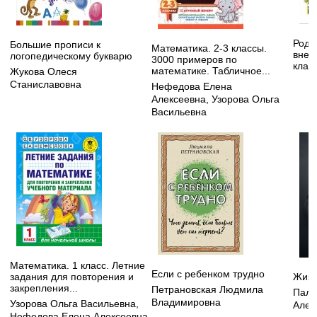
Родн
Большие прописи к
Математика. 2-3 классы.
внек
логопедическому букварю
3000 примеров по
клас
математике. Табличное...
Жукова Олеся
Станиславовна
Нефедова Елена
Алексеевна
,
Узорова Ольга
Васильевна
Математика. 1 класс. Летние
Если с ребенком трудно
задания для повторения и
Жизн
закрепления...
Петрановская Людмила
Пали
Владимировна
Узорова Ольга Васильевна
,
Алек
Нефедова Елена Алексеевна