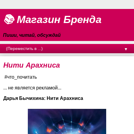
📚 Магазин Бренда
Пиши, читай, обсуждай
▼
Нити Арахниса
#что_почитать
... не является рекламой...
Дарья Бычихина: Нити Арахниса