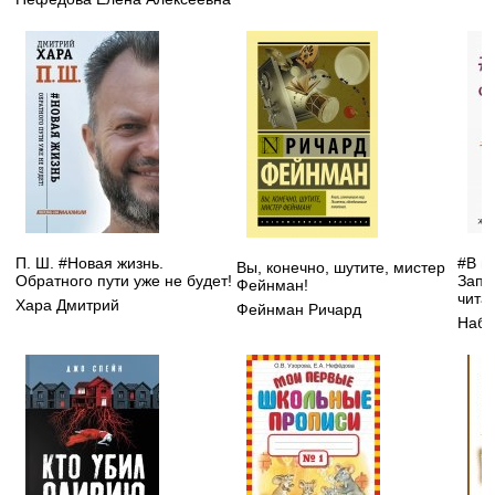
П. Ш. #Новая жизнь.
#В п
Вы, конечно, шутите, мистер
Обратного пути уже не будет!
Запи
Фейнман!
чита
Хара Дмитрий
Фейнман Ричард
Набо