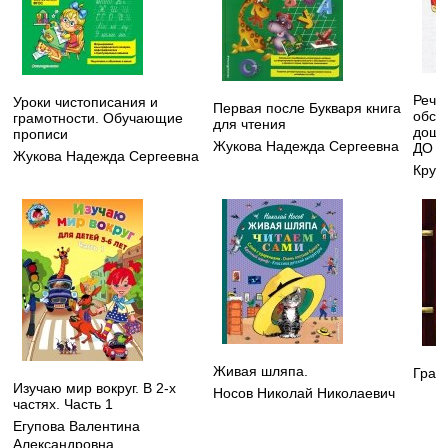
Рече
Уроки чистописания и
Первая после Букваря книга
обсл
грамотности. Обучающие
для чтения
дошк
прописи
Жукова Надежда Сергеевна
ДО
Жукова Надежда Сергеевна
Круп
Живая шляпа.
Грав
Изучаю мир вокруг. В 2-х
Носов Николай Николаевич
частях. Часть 1
Егупова Валентина
Александровна