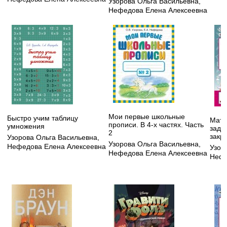
Узорова Ольга Васильевна
,
Нефедова Елена Алексеевна
Мои первые школьные
Быстро учим таблицу
Мате
прописи. В 4-х частях. Часть
умножения
зада
2
закр
Узорова Ольга Васильевна
,
Узорова Ольга Васильевна
,
Нефедова Елена Алексеевна
Узор
Нефедова Елена Алексеевна
Нефе