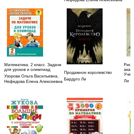
Математика. 2 класс. Задачи
Рису
для уроков и олимпиад
акад
Продажное королевство
Учеб
Узорова Ольга Васильевна
,
Бардуго Ли
Ли Н
Нефедова Елена Алексеевна