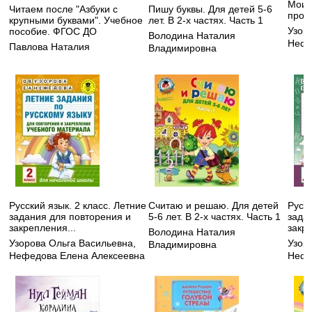
Мои 
Читаем после "Азбуки с
Пишу буквы. Для детей 5-6
пропи
крупными буквами". Учебное
лет. В 2-х частях. Часть 1
Узор
пособие. ФГОС ДО
Володина Наталия
Нефе
Павлова Наталия
Владимировна
Русский язык. 2 класс. Летние
Считаю и решаю. Для детей
Русск
задания для повторения и
5-6 лет. В 2-х частях. Часть 1
зада
закрепления...
закре
Володина Наталия
Узорова Ольга Васильевна
,
Узор
Владимировна
Нефедова Елена Алексеевна
Нефе