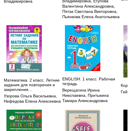
Владимировна
,
Егупова
Владимировна
Валентина Александровна
,
Пятак Светлана Викторовна
,
Пьянкова Елена Анатольевна
ENGLISH. 1 класс. Рабочая
Математика. 2 класс. Летние
тетрадь
задания для повторения и
Кора
закрепления...
Верещагина Ирина
Гейм
Николаевна
,
Притыкина
Узорова Ольга Васильевна
,
Тамара Александровна
Нефедова Елена Алексеевна