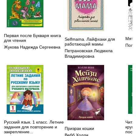
Первая после Букваря книга
Мятн
Selfmama. Лайфхаки для
для чтения
работающей мамы
Поля
Жукова Надежда Сергеевна
Петрановская Людмила
Владимировна
Русский язык. 1 класс. Летние
Чита
задания для повторение и
круп
Призрак кошки
закрепление...
посо
Вебб Холли