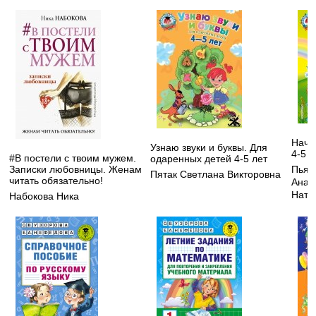
Начи
Узнаю звуки и буквы. Для
4-5 л
#В постели с твоим мужем.
одаренных детей 4-5 лет
Записки любовницы. Женам
Пьян
Пятак Светлана Викторовна
читать обязательно!
Анат
Ната
Набокова Ника