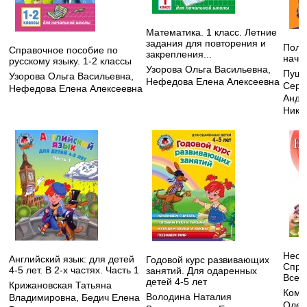
Математика. 1 класс. Летние
задания для повторения и
Полн
Справочное пособие по
закрепления...
нача
русскому языку. 1-2 классы
Узорова Ольга Васильевна
,
Пушк
Узорова Ольга Васильевна
,
Нефедова Елена Алексеевна
Серг
Нефедова Елена Алексеевна
Андр
Нико
Неот
Английский язык: для детей
Годовой курс развивающих
Спра
4-5 лет. В 2-х частях. Часть 1
занятий. Для одаренных
Всег
детей 4-5 лет
Крижановская Татьяна
Кома
Володина Наталия
Владимировна
,
Бедич Елена
Олег