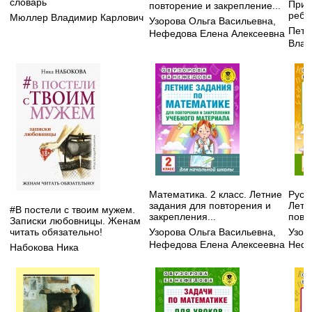
словарь
Прив
повторение и закрепление...
ребе
Мюллер Владимир Карлович
Узорова Ольга Васильевна
,
Петр
Нефедова Елена Алексеевна
Влад
Математика. 2 класс. Летние
Русск
задания для повторения и
Летн
#В постели с твоим мужем.
закрепления...
повт
Записки любовницы. Женам
читать обязательно!
Узорова Ольга Васильевна
,
Узор
Нефедова Елена Алексеевна
Нефе
Набокова Ника