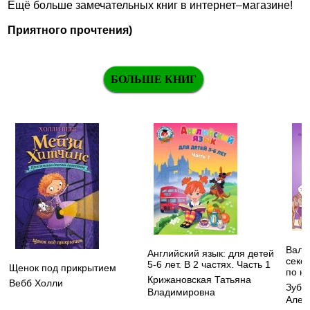
Ещё больше замечательных книг в интернет–магазине!
Приятного прочтения)
БОЛЬШЕ КНИГ
Вальс
Английский язык: для детей
секс,
5-6 лет. В 2 частях. Часть 1
Щенок под прикрытием
по н
Крижановская Татьяна
Вебб Холли
Зуба
Владимировна
Алек