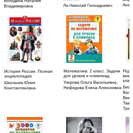
Володина Наталия
Анат
Ли Николай Геннадьевич
Владимировна
Математика. 2 класс. Задачи
Родн
История России. Полная
для уроков и олимпиад
внек
энциклопедия
клас
Узорова Ольга Васильевна
,
Школьник Юлия
Биан
Нефедова Елена Алексеевна
Константиновна
Вале
Викт
Твар
Триф