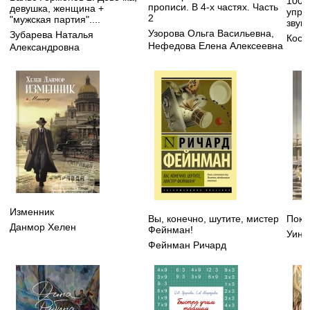
100 
прописи. В 4-х частях. Часть
девушка, женщина +
упра
2
"мужская партия"....
звук
Узорова Ольга Васильевна
,
Зубарева Наталья
Кост
Нефедова Елена Алексеевна
Александровна
Изменник
Вы, конечно, шутите, мистер
Пока
Данмор Хелен
Фейнман!
Уинг
Фейнман Ричард