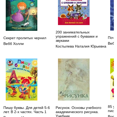
200 занимательных
упражнений с буквами и
Поче
Секрет пролитых чернил
звуками
Вебб
Вебб Холли
Костылева Наталия Юрьевна
85 у
Пишу буквы. Для детей 5-6
Рисунок. Основы учебного
пись
лет. В 2-х частях. Часть 1
академического рисунка.
Учебник
Воро