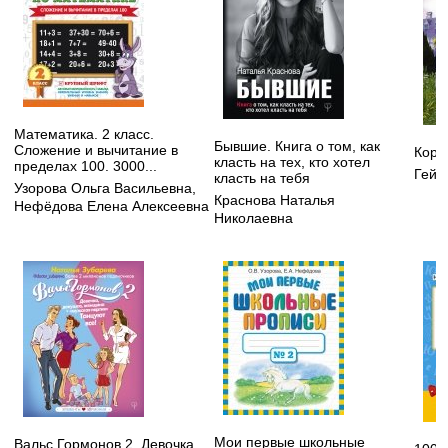
Математика. 2 класс.
Бывшие. Книга о том, как
Сложение и вычитание в
Кора
класть на тех, кто хотел
пределах 100. 3000...
Гейм
класть на тебя
Узорова Ольга Васильевна
,
Краснова Наталья
Нефёдова Елена Алексеевна
Николаевна
Мои первые школьные
Вальс Гормонов 2. Девочка,