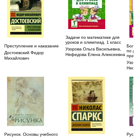
Задачи по математике для
уроков и олимпиад. 1 класс
Преступление и наказание
Боль
Узорова Ольга Васильевна
,
по р
Достоевский Федор
Нефедова Елена Алексеевна
прав
Михайлович
Узор
Нефе
Рисунок. Основы учебного
Русск