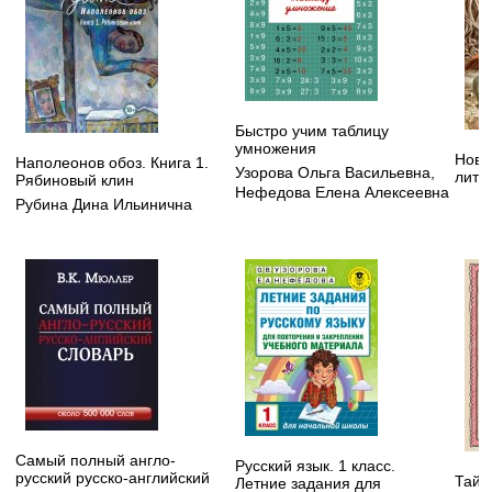
Быстро учим таблицу
умножения
Нове
Наполеонов обоз. Книга 1.
Узорова Ольга Васильевна
,
лите
Рябиновый клин
Нефедова Елена Алексеевна
Рубина Дина Ильинична
Самый полный англо-
Русский язык. 1 класс.
русский русско-английский
Тайн
Летние задания для