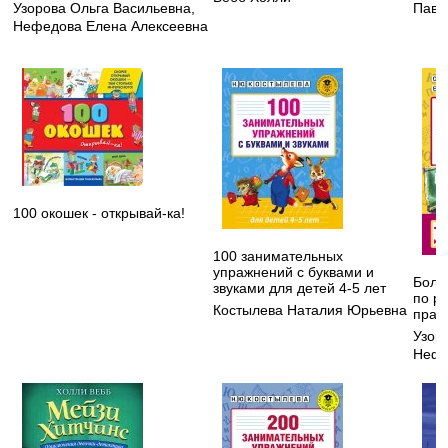
Узорова Ольга Васильевна
,
Павл
Нефедова Елена Алексеевна
100 окошек - открывай-ка!
100 занимательных
упражнений с буквами и
Боль
звуками для детей 4-5 лет
по ру
Костылева Наталия Юрьевна
прави
Узор
Нефе