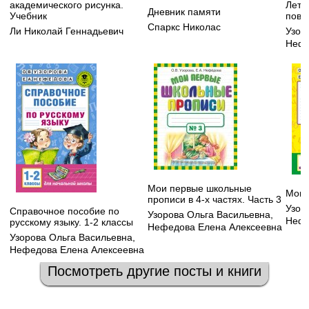
академического рисунка.
Летн
Дневник памяти
Учебник
повт
Спаркс Николас
Ли Николай Геннадьевич
Узор
Нефе
Мои первые школьные
Мои 
прописи в 4-х частях. Часть 3
Узор
Справочное пособие по
Узорова Ольга Васильевна
,
Нефе
русскому языку. 1-2 классы
Нефедова Елена Алексеевна
Узорова Ольга Васильевна
,
Нефедова Елена Алексеевна
Посмотреть другие посты и книги