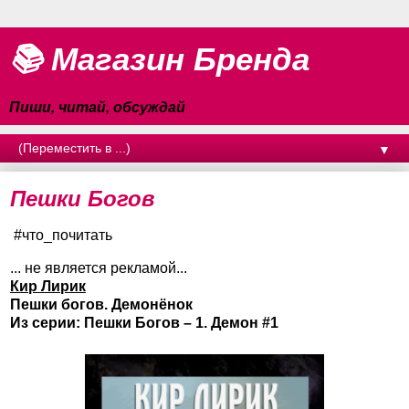
📚 Магазин Бренда
Пиши, читай, обсуждай
▼
Пешки Богов
#что_почитать
... не является рекламой...
Кир Лирик
Пешки богов. Демонёнок
Из серии: Пешки Богов – 1. Демон #1