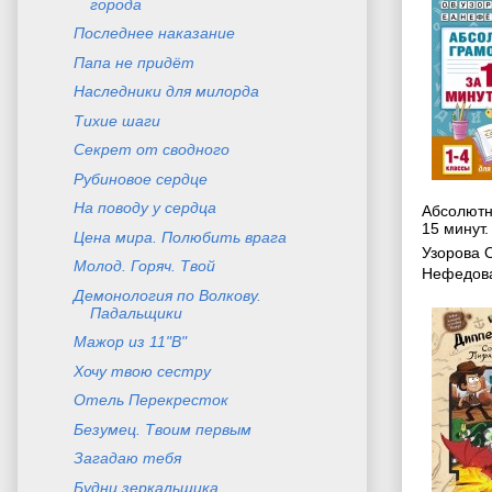
города
Последнее наказание
Папа не придёт
Наследники для милорда
Тихие шаги
Секрет от сводного
Рубиновое сердце
На поводу у сердца
Абсолютн
15 минут.
Цена мира. Полюбить врага
Узорова 
Молод. Горяч. Твой
Нефедова
Демонология по Волкову.
Падальщики
Мажор из 11"В"
Хочу твою сестру
Отель Перекресток
Безумец. Твоим первым
Загадаю тебя
Будни зеркальщика