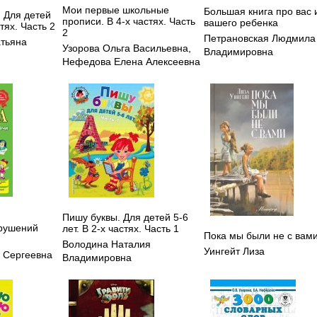
Мои первые школьные
Большая книга про вас 
. Для детей
прописи. В 4-х частях. Часть
вашего ребенка
стях. Часть 2
2
Петрановская Людмила
атьяна
Узорова Ольга Васильевна
,
Владимировна
Нефедова Елена Алексеевна
Пишу буквы. Для детей 5-6
рушений
лет. В 2-х частях. Часть 1
Пока мы были не с вам
Володина Наталия
Уингейт Лиза
 Сергеевна
Владимировна