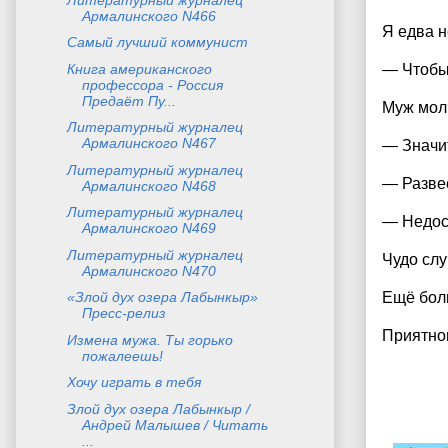
Армалинского N466
Я едва н
Самый лучший коммунист
Книга американского
— Чтобы 
профессора - Россия
Предаёт Пу...
Муж молч
Литературный журналец
Армалинского N467
— Значит
Литературный журналец
— Развес
Армалинского N468
Литературный журналец
— Недос
Армалинского N469
Литературный журналец
Чудо слу
Армалинского N470
«Злой дух озера Лабынкыр»
Ещё боль
Пресс-релиз
Приятно
Измена мужа. Ты горько
пожалеешь!
Хочу играть в тебя
Злой дух озера Лабынкыр /
Андрей Малышев / Читать
...