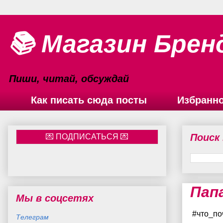
📚 Магазин Брен
Пиши, читай, обсуждай
Как писать сюда посты
Избранн
Поиск
Пап
Мы в соцсетях
#что_по
Телеграм