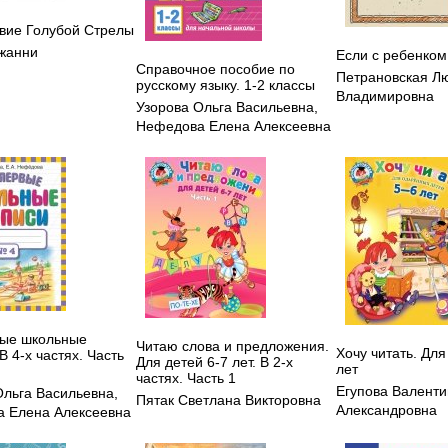
вие Голубой Стрелы
жанни
Если с ребенком
Справочное пособие по
Петрановская Л
русскому языку. 1-2 классы
Владимировна
Узорова Ольга Васильевна
,
Нефедова Елена Алексеевна
ые школьные
Читаю слова и предложения.
Хочу читать. Для
В 4-х частях. Часть
Для детей 6-7 лет. В 2-х
лет
частях. Часть 1
Егупова Валент
Ольга Васильевна
,
Пятак Светлана Викторовна
Александровна
 Елена Алексеевна