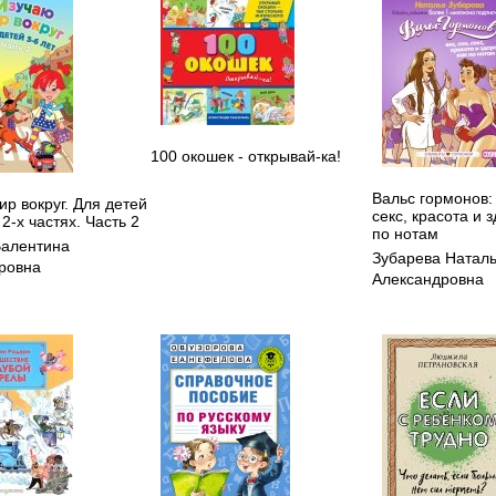
100 окошек - открывай-ка!
Вальс гормонов: 
р вокруг. Для детей
секс, красота и 
 2-х частях. Часть 2
по нотам
Валентина
Зубарева Натал
ровна
Александровна