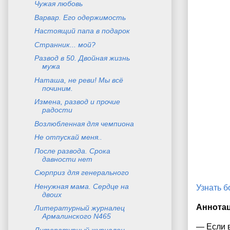
Чужая любовь
Варвар. Его одержимость
Настоящий папа в подарок
Странник... мой?
Развод в 50. Двойная жизнь
мужа
Наташа, не реви! Мы всё
починим.
Измена, развод и прочие
радости
Возлюбленная для чемпиона
Не отпускай меня..
После развода. Срока
давности нет
Сюрприз для генерального
Ненужная мама. Сердце на
Узнать 
двоих
Аннота
Литературный журналец
Армалинского N465
— Если в
Литературный журналец