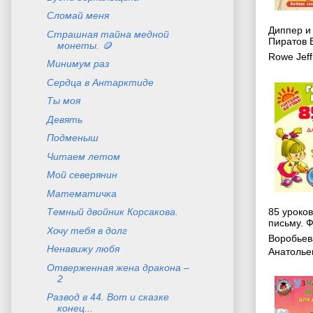
Сломай меня
Диппер и
Страшная тайна медной
Пиратов 
монеты. 🪙
Rowe Jeff
Минимум раз
Сердца в Антарктиде
Ты моя
Девять
Подменыш
Читаем летом
Мой северянин
Математичка
85 уроко
Темный двойник Корсакова.
письму. 
Хочу тебя в долг
Воробьев
Ненавижу любя
Анатолье
Отверженная жена дракона –
2
Развод в 44. Вот и сказке
конец...