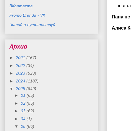
... не яв
ВКонтакте
Promo Brenda - VK
Папа не
Читай и путешествуй
Алиса К
Архив
►
2021
(167)
►
2022
(34)
►
2023
(523)
►
2024
(1187)
▼
2025
(649)
►
01
(65)
►
02
(55)
►
03
(62)
►
04
(1)
▼
05
(86)