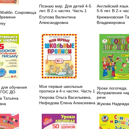
Познаю мир. Для детей 4-5
Английский язык
лет. В 2-х частях. Часть 1
5-6 лет. В 2-х ча
 Мэйбл. Сокровища
Времени
Егупова Валентина
Крижановская Т
Александровна
Владимировна
rey
Мои первые школьные
в для обучения
Уроки логопеда.
прописи в 4-х частях. Часть 1
ФГОС ДО
Исправление на
речи
Узорова Ольга Васильевна
,
а Татьяна
Нефедова Елена Алексеевна
вна
Жукова Надежда