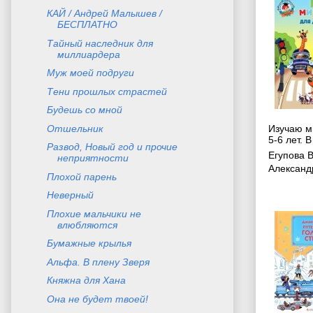
КАЙ / Андрей Малышев /
БЕСПЛАТНО
Тайный наследник для
миллиардера
Муж моей подруги
Тени прошлых страстей
Будешь со мной
Отшельник
Изучаю ми
5-6 лет. В
Развод, Новый год и прочие
Егупова 
неприятности
Александ
Плохой парень
Неверный
Плохие мальчики не
влюбляются
Бумажные крылья
Альфа. В плену Зверя
Княжна для Хана
Она не будет твоей!