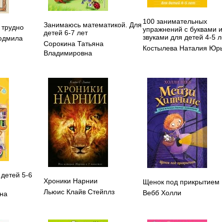
100 занимательных
Занимаюсь математикой. Для
 трудно
упражнений с буквами 
детей 6-7 лет
звуками для детей 4-5 л
юдмила
Сорокина Татьяна
Костылева Наталия Юр
Владимировна
 детей 5-6
Хроники Нарнии
Щенок под прикрытием
Льюис Клайв Стейплз
Вебб Холли
ина