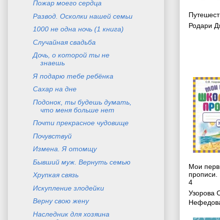
Пожар моего сердца
Путешест
Развод. Осколки нашей семьи
Родари Д
1000 не одна ночь (1 книга)
Случайная свадьба
Дочь, о которой ты не
знаешь
Я подарю тебе ребёнка
Сахар на дне
Подонок, ты будешь думать,
что меня больше нет
Почти прекрасное чудовище
Почувствуй
Измена. Я отомщу
Бывший муж. Вернуть семью
Мои перв
прописи. 
Хрупкая связь
4
Искупление злодейки
Узорова 
Верну свою жену
Нефедова
Наследник для хозяина