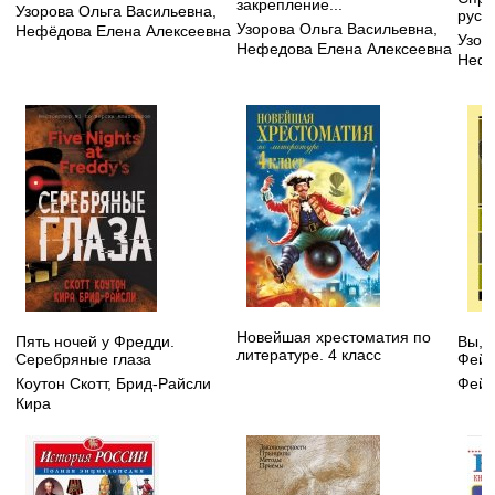
закрепление...
Узорова Ольга Васильевна
,
русс
Узорова Ольга Васильевна
,
Нефёдова Елена Алексеевна
Узор
Нефедова Елена Алексеевна
Нефе
Новейшая хрестоматия по
Пять ночей у Фредди.
Вы, 
литературе. 4 класс
Серебряные глаза
Фейн
Коутон Скотт
,
Брид-Райсли
Фейн
Кира