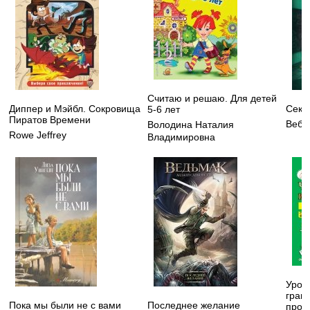
Считаю и решаю. Для детей
Диппер и Мэйбл. Сокровища
Секр
5-6 лет
Пиратов Времени
Вебб
Володина Наталия
Rowe Jeffrey
Владимировна
Урок
грам
Пока мы были не с вами
Последнее желание
проп