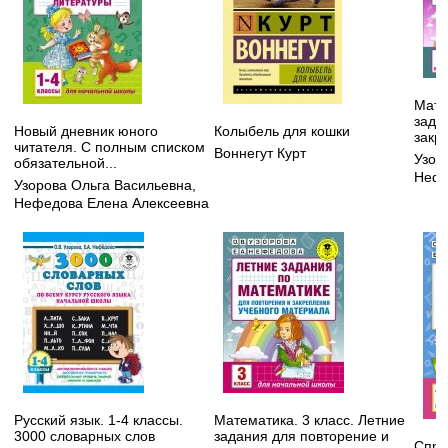
Мате
зада
Новый дневник юного
Колыбель для кошки
закр
читателя. С полным списком
Воннегут Курт
Узор
обязательной...
Нефе
Узорова Ольга Васильевна
,
Нефедова Елена Алексеевна
Русский язык. 1-4 классы.
Математика. 3 класс. Летние
3000 словарных слов
задания для повторение и
Спра