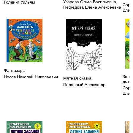
Узорова Ольга Васильевна
,
Голдинг Уильям
Соро
Нефедова Елена Алексеевна
Влад
Фантазеры
Зани
Носов Николай Николаевич
Мятная сказка
детей
Полярный Александр
Соро
Влад