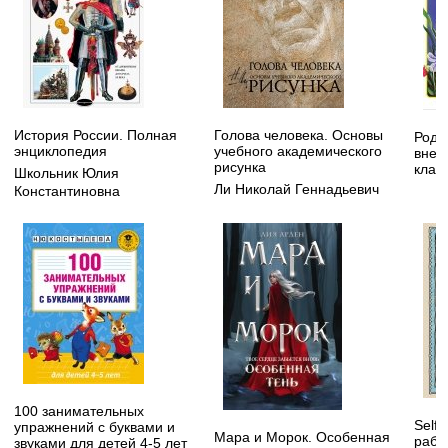
История России. Полная
Голова человека. Основы
Родн
энциклопедия
учебного академического
внек
рисунка
клас
Школьник Юлия
Ли Николай Геннадьевич
Константиновна
100 занимательных
Self
упражнений с буквами и
Мара и Морок. Особенная
рабо
звуками для детей 4-5 лет