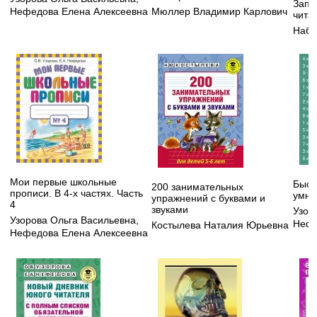
Запи
Нефедова Елена Алексеевна
Мюллер Владимир Карлович
чита
Набо
Мои первые школьные
Быст
200 занимательных
прописи. В 4-х частях. Часть
умно
упражнений с буквами и
4
звуками
Узор
Узорова Ольга Васильевна
,
Нефе
Костылева Наталия Юрьевна
Нефедова Елена Алексеевна