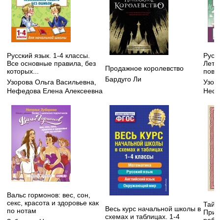
Русский язык. 1-4 классы.
Русск
Все основные правила, без
Летн
Продажное королевство
которых...
повт
Бардуго Ли
Узорова Ольга Васильевна
,
Узор
Нефедова Елена Алексеевна
Нефе
Вальс гормонов: вес, сон,
секс, красота и здоровье как
Тайн
Весь курс начальной школы в
по нотам
Прив
схемах и таблицах. 1-4
ребе