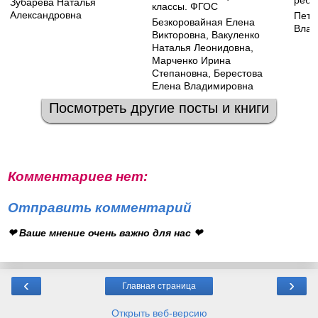
Зубарева Наталья
классы. ФГОС
Александровна
Петр
Безкоровайная Елена
Влад
Викторовна
,
Вакуленко
Наталья Леонидовна
,
Марченко Ирина
Степановна
,
Берестова
Елена Владимировна
Посмотреть другие посты и книги
Комментариев нет:
Отправить комментарий
❤ Ваше мнение очень важно для нас ❤
‹
›
Главная страница
Открыть веб-версию