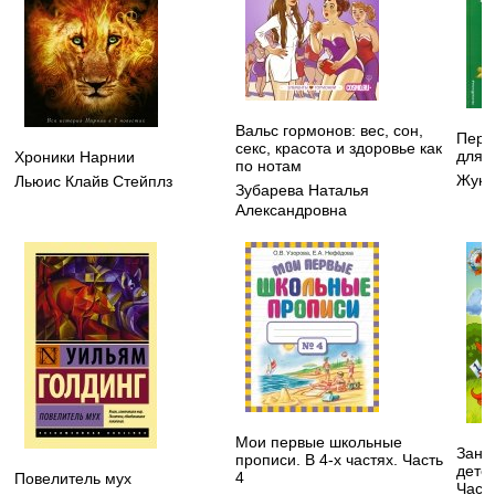
Вальс гормонов: вес, сон,
Перв
секс, красота и здоровье как
для 
Хроники Нарнии
по нотам
Жуко
Льюис Клайв Стейплз
Зубарева Наталья
Александровна
Мои первые школьные
Зани
прописи. В 4-х частях. Часть
детей
4
Повелитель мух
Часть