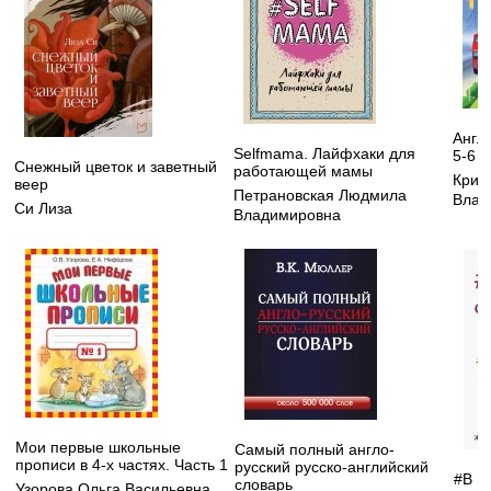
Англ
Selfmama. Лайфхаки для
5-6 л
Снежный цветок и заветный
работающей мамы
Криж
веер
Петрановская Людмила
Влад
Си Лиза
Владимировна
Мои первые школьные
Самый полный англо-
прописи в 4-х частях. Часть 1
русский русско-английский
#В п
словарь
Узорова Ольга Васильевна
,