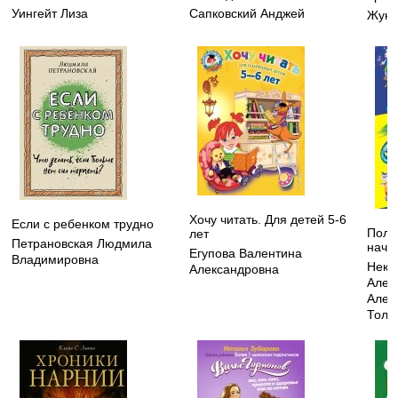
Уингейт Лиза
Сапковский Анджей
Жуко
Хочу читать. Для детей 5-6
Если с ребенком трудно
Полн
лет
Петрановская Людмила
нача
Егупова Валентина
Владимировна
Некр
Александровна
Алек
Алек
Толс