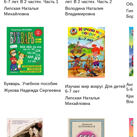
6-7 лет. В 2 частях. Часть 1
лет. В 2 частях. Часть 2
Обща
Липская Наталья
Володина Наталия
Гипп
Михайловна
Владимировна
Бори
Букварь. Учебное пособие
Англ
Изучаю мир вокруг. Для детей
5-6 л
Жукова Надежда Сергеевна
6-7 лет
Криж
Липская Наталья
Влад
Михайловна