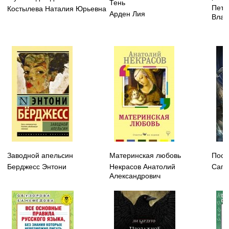
Тень
Петр
Костылева Наталия Юрьевна
Арден Лия
Влад
Заводной апельсин
Материнская любовь
Посл
Берджесс Энтони
Некрасов Анатолий
Сапк
Александрович