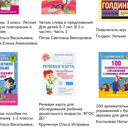
а. 3 класс. Летние
Читаю слова и предложения.
для повторение и
Для детей 6-7 лет. В 2-х
Повелитель мух
ие...
частях. Часть 1
Голдинг Уильям
Ольга Васильевна
,
Пятак Светлана Викторовна
 Елена Алексеевна
Речевая карта для
100 заниматель
обследования ребенка
упражнений с бу
ое пособие по
дошкольного возраста. ФГОС
звуками для дете
языку. 1-2 классы
ДО
Костылева Ната
Ольга Васильевна
,
Крупенчук Ольга Игоревна