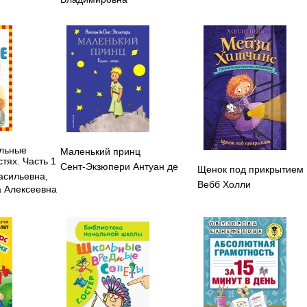
льные
Маленький принц
стях. Часть 1
Сент-Экзюпери Антуан де
Щенок под прикрытием
асильевна
,
Вебб Холли
 Алексеевна