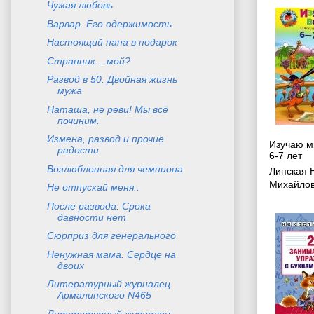
Чужая любовь
Варвар. Его одержимость
Настоящий папа в подарок
Странник... мой?
Развод в 50. Двойная жизнь
мужа
Наташа, не реви! Мы всё
починим.
Измена, развод и прочие
Изучаю ми
радости
6-7 лет
Возлюбленная для чемпиона
Липская 
Михайло
Не отпускай меня..
После развода. Срока
давности нет
Сюрприз для генерального
Ненужная мама. Сердце на
двоих
Литературный журналец
Армалинского N465
Литературный журналец