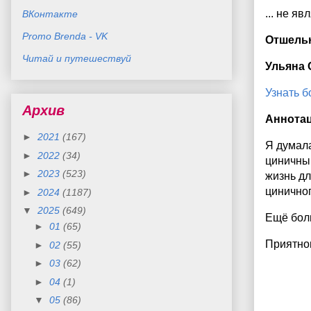
... не яв
ВКонтакте
Promo Brenda - VK
Отшель
Читай и путешествуй
Ульяна 
Узнать 
Архив
Аннота
►
2021
(167)
Я думала
►
2022
(34)
циничным
►
2023
(523)
жизнь дл
циничног
►
2024
(1187)
▼
2025
(649)
Ещё боль
►
01
(65)
Приятно
►
02
(55)
►
03
(62)
►
04
(1)
▼
05
(86)