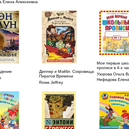
 Елена Алексеевна
Мои первые шко
прописи в 4-х ча
ждение
Диппер и Мэйбл. Сокровища
Узорова Ольга В
Пиратов Времени
н
Нефедова Елена
Rowe Jeffrey