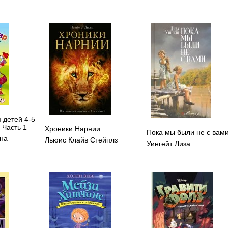
 детей 4-5
. Часть 1
Хроники Нарнии
Пока мы были не с вам
ина
Льюис Клайв Стейплз
Уингейт Лиза