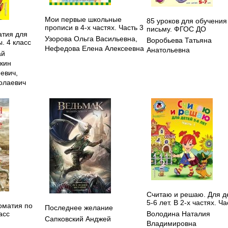
Мои первые школьные
85 уроков для обучения
прописи в 4-х частях. Часть 3
письму. ФГОС ДО
атия для
Узорова Ольга Васильевна
,
Воробьева Татьяна
. 4 класс
Нефедова Елена Алексеевна
Анатольевна
ай
кин
еевич
,
олаевич
Считаю и решаю. Для д
5-6 лет. В 2-х частях. Ча
оматия по
Последнее желание
асс
Володина Наталия
Сапковский Анджей
Владимировна