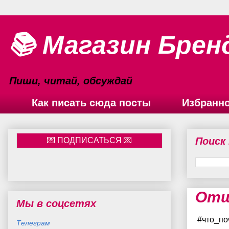
📚 Магазин Брен
Пиши, читай, обсуждай
Как писать сюда посты
Избранн
Поиск
Отш
Мы в соцсетях
#что_по
Телеграм