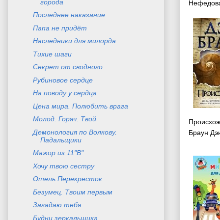
города
Нефедова
Последнее наказание
Папа не придёт
Наследники для милорда
Тихие шаги
Секрет от сводного
Рубиновое сердце
На поводу у сердца
Цена мира. Полюбить врага
Молод. Горяч. Твой
Происхо
Демонология по Волкову.
Браун Дэ
Падальщики
Мажор из 11"В"
Хочу твою сестру
Отель Перекресток
Безумец. Твоим первым
Загадаю тебя
Будни зеркальщика