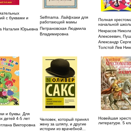
мательных
Selfmama. Лайфхаки для
ий с буквами и
Полная хрестом
работающей мамы
начальной школы
Петрановская Людмила
а Наталия Юрьевна
Некрасов Никол
Владимировна
Алексеевич
,
Пуш
Александр Серг
Толстой Лев Ник
ки и буквы. Для
Новейшая хрест
х детей 4-5 лет
Человек, который принял
литературе. 5 кл
жену за шляпу, и другие
етлана Викторовна
истории из врачебной...