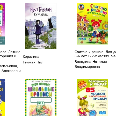
ласс. Летние
Считаю и решаю. Для д
торения и
5-6 лет. В 2-х частях. Ча
Коралина
Володина Наталия
Гейман Нил
асильевна
,
Владимировна
 Алексеевна