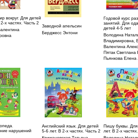
р вокруг. Для детей
Годовой курс р
 2-х частях. Часть 2
занятий. Для од
Заводной апельсин
детей 4-5 лет
Валентина
Берджесс Энтони
Володина Натал
ровна
Владимировна
,
Валентина Алек
Пятак Светлана 
Пьянкова Елена
гопеда.
Английский язык. Для детей
Пишу буквы. Для
ние нарушений
5-6 лет. В 2-х частях. Часть 2
лет. В 2-х частях
Крижановская Татьяна
Володина Натал