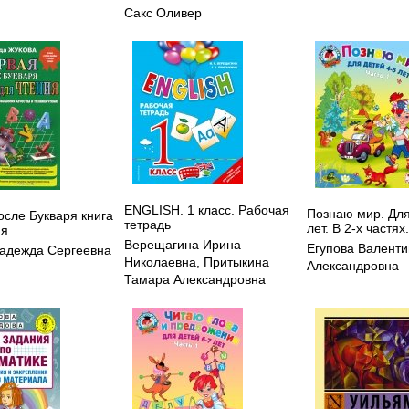
Сакс Оливер
ENGLISH. 1 класс. Рабочая
Познаю мир. Для
осле Букваря книга
тетрадь
лет. В 2-х частях
ия
Верещагина Ирина
Егупова Валент
адежда Сергеевна
Николаевна
,
Притыкина
Александровна
Тамара Александровна