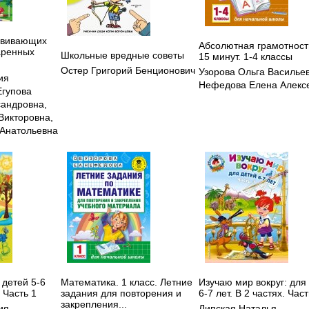
азвивающих
Абсолютная грамотност
аренных
Школьные вредные советы
15 минут. 1-4 классы
Остер Григорий Бенционович
Узорова Ольга Василье
ия
Нефедова Елена Алекс
Егупова
сандровна
,
Викторовна
,
 Анатольевна
 детей 5-6
Математика. 1 класс. Летние
Изучаю мир вокруг: для
. Часть 1
задания для повторения и
6-7 лет. В 2 частях. Част
закрепления...
ия
Липская Наталья