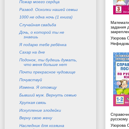
Пожар моего сердца
Развод. Осколки нашей семьи
1000 не одна ночь (1 книга)
Математик
Случайная свадьба
задания 
закреплен
Дочь, о которой ты не
знаешь
Узорова 
Нефедова
Я подарю тебе ребёнка
Сахар на дне
Подонок, ты будешь думать,
что меня больше нет
Почти прекрасное чудовище
Почувствуй
Измена. Я отомщу
Бывший муж. Вернуть семью
Хрупкая связь
Искупление злодейки
Справочн
Верну свою жену
русскому 
Узорова 
Наследник для хозяина