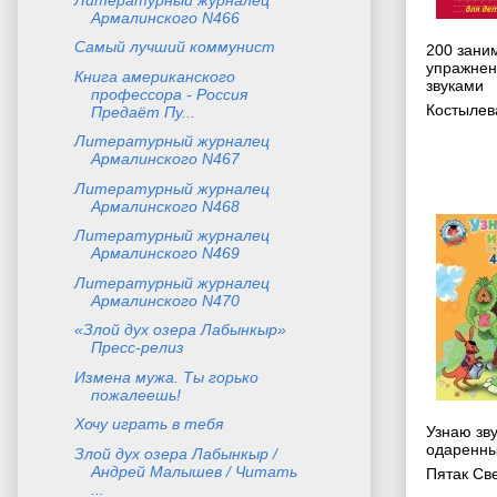
Армалинского N466
Самый лучший коммунист
200 зани
упражнен
Книга американского
звуками
профессора - Россия
Костылев
Предаёт Пу...
Литературный журналец
Армалинского N467
Литературный журналец
Армалинского N468
Литературный журналец
Армалинского N469
Литературный журналец
Армалинского N470
«Злой дух озера Лабынкыр»
Пресс-релиз
Измена мужа. Ты горько
пожалеешь!
Хочу играть в тебя
Узнаю зву
одаренны
Злой дух озера Лабынкыр /
Андрей Малышев / Читать
Пятак Св
...