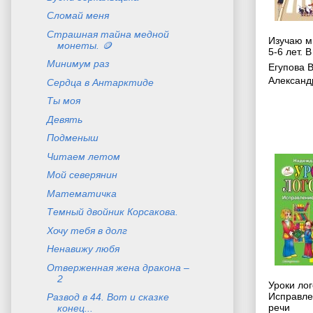
Сломай меня
Страшная тайна медной
Изучаю ми
монеты. 🪙
5-6 лет. В
Минимум раз
Егупова 
Александ
Сердца в Антарктиде
Ты моя
Девять
Подменыш
Читаем летом
Мой северянин
Математичка
Темный двойник Корсакова.
Хочу тебя в долг
Ненавижу любя
Отверженная жена дракона –
2
Уроки ло
Исправле
Развод в 44. Вот и сказке
речи
конец...