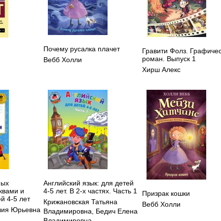
Почему русалка плачет
Гравити Фолз. Графиче
роман. Выпуск 1
Вебб Холли
Хирш Алекс
ных
Английский язык: для детей
квами и
4-5 лет. В 2-х частях. Часть 1
Призрак кошки
й 4-5 лет
Крижановская Татьяна
Вебб Холли
лия Юрьевна
Владимировна
,
Бедич Елена
Владимировна