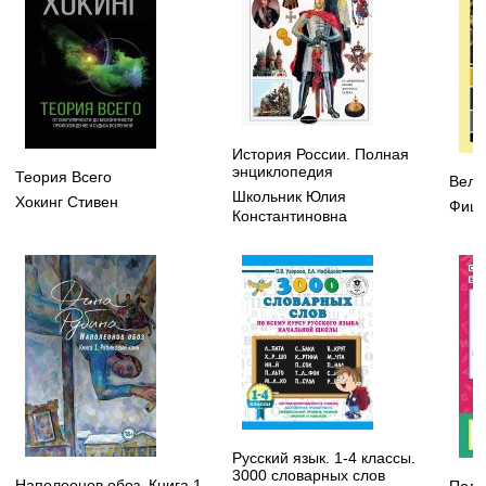
История России. Полная
энциклопедия
Теория Всего
Вели
Школьник Юлия
Хокинг Стивен
Фицд
Константиновна
Русский язык. 1-4 классы.
3000 словарных слов
Наполеонов обоз. Книга 1.