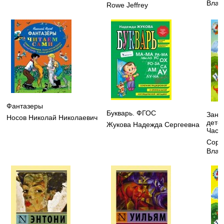
Влад
Rowe Jeffrey
Фантазеры
Букварь. ФГОС
Зани
Носов Николай Николаевич
детей
Жукова Надежда Сергеевна
Часть
Соро
Влад