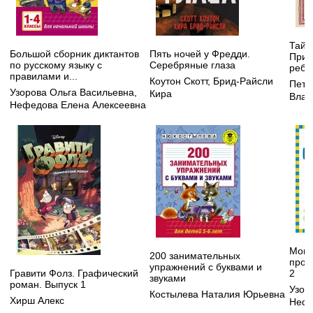
Тайн
Большой сборник диктантов
Пять ночей у Фредди.
Прив
по русскому языку с
Серебряные глаза
ребе
правилами и...
Коутон Скотт
,
Брид-Райсли
Петр
Узорова Ольга Васильевна
,
Кира
Влад
Нефедова Елена Алексеевна
Мои 
200 занимательных
пропи
упражнений с буквами и
Гравити Фолз. Графический
2
звуками
роман. Выпуск 1
Узор
Костылева Наталия Юрьевна
Хирш Алекс
Нефе