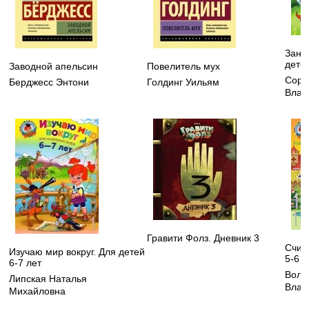
Зани
детей
Заводной апельсин
Повелитель мух
Соро
Берджесс Энтони
Голдинг Уильям
Влад
Гравити Фолз. Дневник 3
Счит
Изучаю мир вокруг. Для детей
5-6 л
6-7 лет
Воло
Липская Наталья
Влад
Михайловна