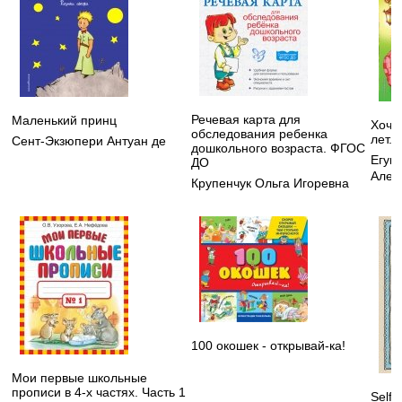
Речевая карта для
Маленький принц
Хочу 
обследования ребенка
лет. 
Сент-Экзюпери Антуан де
дошкольного возраста. ФГОС
Егуп
ДО
Алек
Крупенчук Ольга Игоревна
100 окошек - открывай-ка!
Мои первые школьные
прописи в 4-х частях. Часть 1
Self