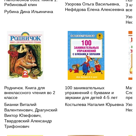
Полн
Узорова Ольга Васильевна
,
Рябиновый клин
3 кл
Нефёдова Елена Алексеевна
все в
Рубина Дина Ильинична
Узор
Нефе
Родничок. Книга для
100 занимательных
Мате
внеклассного чтения во 2
упражнений с буквами и
Слож
классе
звуками для детей 4-5 лет
пред
Бианки Виталий
Костылева Наталия Юрьевна
Узор
Валентинович
,
Драгунский
Нефё
Виктор Юзефович
,
Твардовский Александр
Трифонович