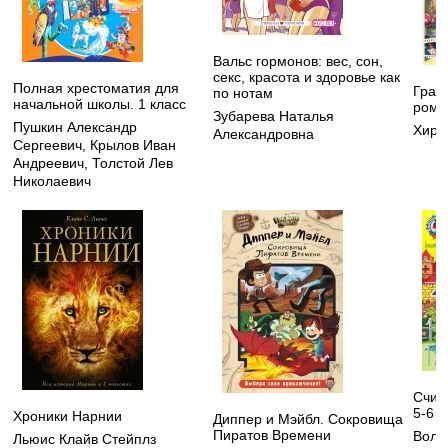
Вальс гормонов: вес, сон,
секс, красота и здоровье как
Полная хрестоматия для
Грав
по нотам
начальной школы. 1 класс
рома
Зубарева Наталья
Пушкин Александр
Хирш
Александровна
Сергеевич
,
Крылов Иван
Андреевич
,
Толстой Лев
Николаевич
Счит
5-6 л
Хроники Нарнии
Диппер и Мэйбл. Сокровища
Пиратов Времени
Воло
Льюис Клайв Стейплз