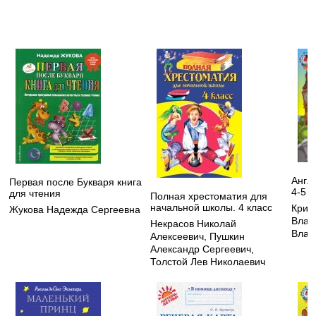
Англ
Первая после Букваря книга
4-5 л
для чтения
Полная хрестоматия для
начальной школы. 4 класс
Криж
Жукова Надежда Сергеевна
Влад
Некрасов Николай
Влад
Алексеевич
,
Пушкин
Александр Сергеевич
,
Толстой Лев Николаевич