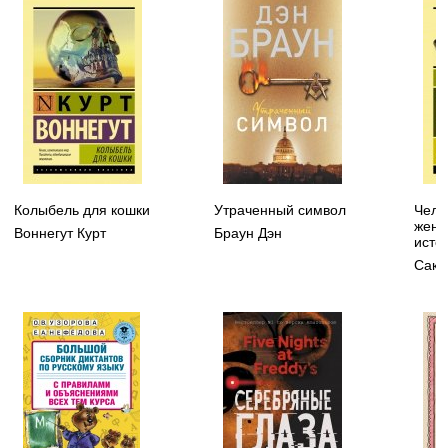
Колыбель для кошки
Утраченный символ
Чело
жену
Воннегут Курт
Браун Дэн
исто
Сакс