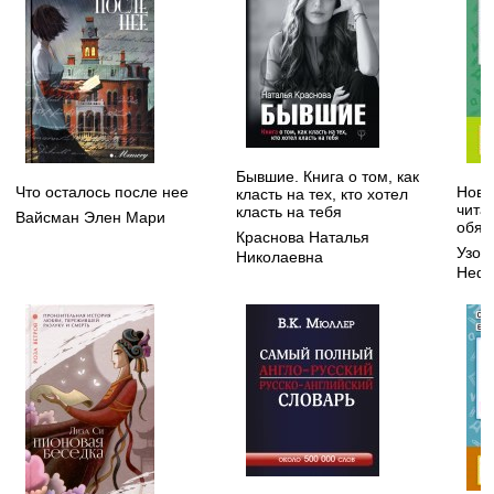
Бывшие. Книга о том, как
Что осталось после нее
Новы
класть на тех, кто хотел
чита
класть на тебя
Вайсман Элен Мари
обяз
Краснова Наталья
Узор
Николаевна
Нефе