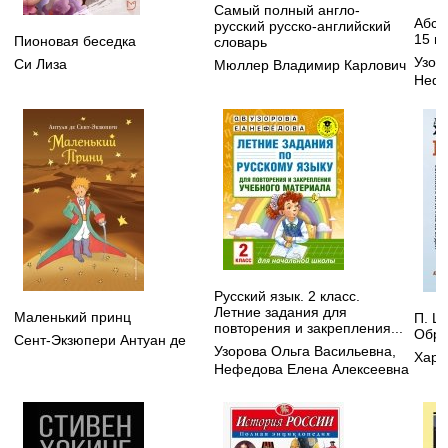
Самый полный англо-
Абсо
русский русско-английский
15 ми
Пионовая беседка
словарь
Узор
Си Лиза
Мюллер Владимир Карлович
Нефе
Русский язык. 2 класс.
Летние задания для
Маленький принц
П. Ш
повторения и закрепления...
Обра
Сент-Экзюпери Антуан де
Узорова Ольга Васильевна
,
Хара
Нефедова Елена Алексеевна