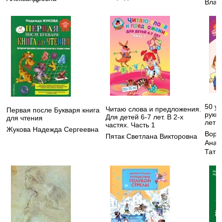
Влад
50 ур
Читаю слова и предложения.
Первая после Букваря книга
руки 
Для детей 6-7 лет. В 2-х
для чтения
лет
частях. Часть 1
Жукова Надежда Сергеевна
Воро
Пятак Светлана Викторовна
Анат
Тать