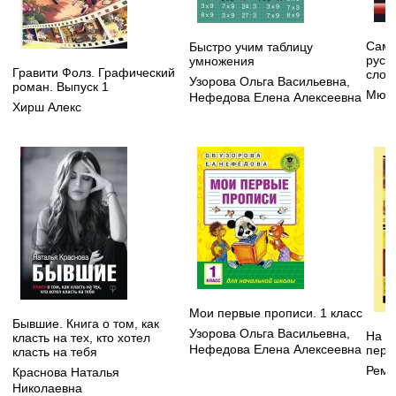
Самы
Быстро учим таблицу
русс
умножения
Гравити Фолз. Графический
слов
Узорова Ольга Васильевна
,
роман. Выпуск 1
Мюлл
Нефедова Елена Алексеевна
Хирш Алекс
Мои первые прописи. 1 класс
Бывшие. Книга о том, как
Узорова Ольга Васильевна
,
На З
класть на тех, кто хотел
Нефедова Елена Алексеевна
пере
класть на тебя
Рема
Краснова Наталья
Николаевна