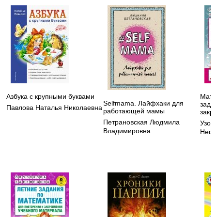
Азбука с крупными буквами
Мате
Selfmama. Лайфхаки для
зада
Павлова Наталья Николаевна
работающей мамы
закре
Петрановская Людмила
Узор
Владимировна
Нефе