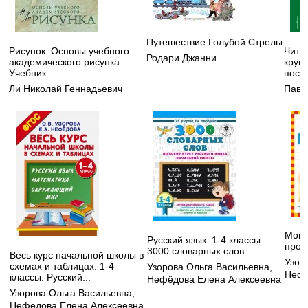
Путешествие Голубой Стрелы
Рисунок. Основы учебного
Чита
Родари Джанни
академического рисунка.
круп
Учебник
посо
Ли Николай Геннадьевич
Павл
Мои 
Русский язык. 1-4 классы.
пропи
3000 словарных слов
Весь курс начальной школы в
Узор
схемах и таблицах. 1-4
Узорова Ольга Васильевна
,
Нефе
классы. Русский...
Нефёдова Елена Алексеевна
Узорова Ольга Васильевна
,
Нефедова Елена Алексеевна