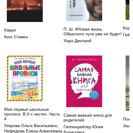
Кора
П. Ш. #Новая жизнь.
Кэрри
Обратного пути уже не будет!
Гейм
Кинг Стивен
Хара Дмитрий
Мои первые школьные
прописи. В 4-х частях. Часть
Самая важная книга для
4
Пока
родителей
Узорова Ольга Васильевна
,
Уинг
Гиппенрейтер Юлия
Нефедова Елена Алексеевна
Борисовна