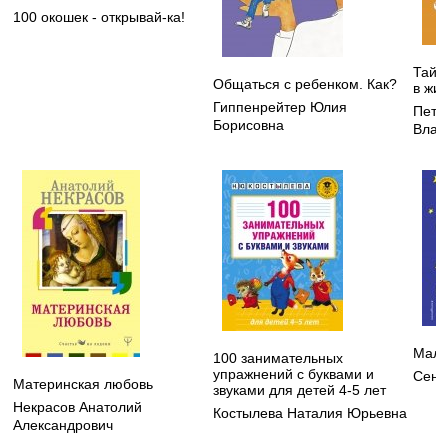
100 окошек - открывай-ка!
Тайн
Общаться с ребенком. Как?
в жи
Гиппенрейтер Юлия
Петр
Борисовна
Влад
Мале
100 занимательных
упражнений с буквами и
Сент
Материнская любовь
звуками для детей 4-5 лет
Некрасов Анатолий
Костылева Наталия Юрьевна
Александрович