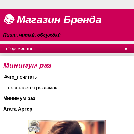
📚 Магазин Бренда
Пиши, читай, обсуждай
▼
Минимум раз
#что_почитать
... не является рекламой...
Минимум раз
Агата Аргер