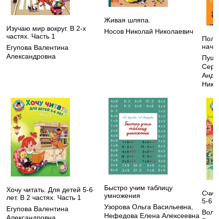
Живая шляпа.
Изучаю мир вокруг. В 2-х
Носов Николай Николаевич
частях. Часть 1
Полн
нача
Егупова Валентина
Александровна
Пушк
Серг
Андр
Нико
Быстро учим таблицу
Хочу читать. Для детей 5-6
Счит
умножения
лет. В 2 частях. Часть 1
5-6 л
Узорова Ольга Васильевна
,
Егупова Валентина
Воло
Нефедова Елена Алексеевна
Александровна