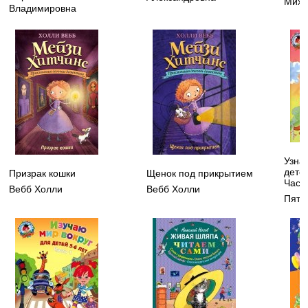
Миха
Владимировна
Узнаю
детей
Призрак кошки
Щенок под прикрытием
Часть
Вебб Холли
Вебб Холли
Пята