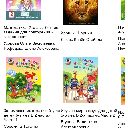
Математика. 2 класс. Летние
Начи
задания для повторения и
4-5 л
Хроники Нарнии
закрепления...
Пьян
Льюис Клайв Стейплз
Узорова Ольга Васильевна
,
Анат
Нефедова Елена Алексеевна
Ната
Занимаюсь математикой: для
Изучаю мир вокруг. Для детей
Изуч
детей 6-7 лет. В 2 частях.
5-6 лет. В 2-х частях. Часть 2
6-7 л
Часть 1
Егупова Валентина
Липс
Сорокина Татьяна
Александровна