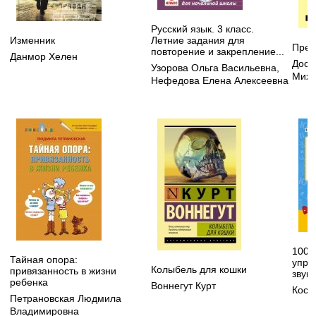
Русский язык. 3 класс.
Изменник
Летние задания для
Прес
повторение и закрепление...
Данмор Хелен
Дост
Узорова Ольга Васильевна
,
Миха
Нефедова Елена Алексеевна
100 
Тайная опора:
упра
Колыбель для кошки
привязанность в жизни
звук
ребенка
Воннегут Курт
Кост
Петрановская Людмила
Владимировна