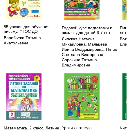
85 уроков для обучения
Годовой курс подготовки к
Пишу
письму. ФГОС ДО
школе. Для детей 6-7 лет
лет. 
Воробьева Татьяна
Липская Наталья
Воло
Анатольевна
Михайловна
,
Мальцева
Влад
Ирина Владимировна
,
Пятак
Светлана Викторовна
,
Сорокина Татьяна
Владимировна
Уроки логопеда.
Математика. 2 класс. Летние
Чита