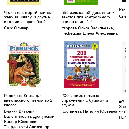
Кто 
Человек, который принял
555 изложений, диктантов и
Спей
жену за шляпу, и другие
текстов для контрольного
истории из врачебной...
списывания. 1-4...
Сакс Оливер
Узорова Ольга Васильевна
,
Нефедова Елена Алексеевна
Родничок. Книга для
200 занимательных
внеклассного чтения во 2
упражнений с буквами и
#В п
классе
звуками
Запи
чита
Бианки Виталий
Костылева Наталия Юрьевна
Валентинович
,
Драгунский
Набо
Виктор Юзефович
,
Твардовский Александр