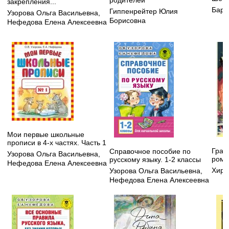
закрепления...
Бард
Гиппенрейтер Юлия
Узорова Ольга Васильевна
,
Борисовна
Нефедова Елена Алексеевна
Мои первые школьные
прописи в 4-х частях. Часть 1
Грав
Справочное пособие по
Узорова Ольга Васильевна
,
рома
русскому языку. 1-2 классы
Нефедова Елена Алексеевна
Хирш
Узорова Ольга Васильевна
,
Нефедова Елена Алексеевна