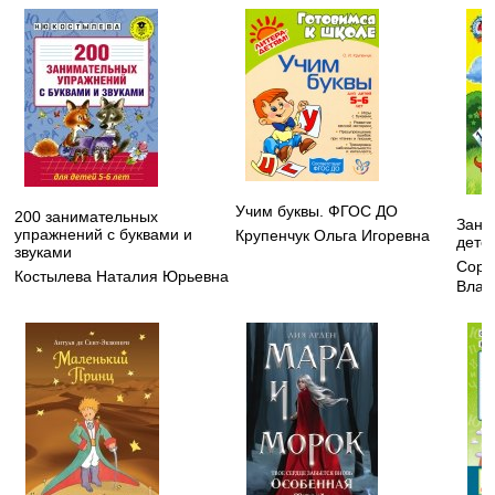
Учим буквы. ФГОС ДО
200 занимательных
Зани
упражнений с буквами и
Крупенчук Ольга Игоревна
детей
звуками
Соро
Костылева Наталия Юрьевна
Влад