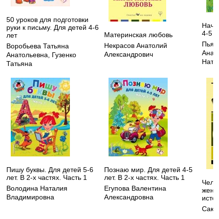
50 уроков для подготовки
Начи
руки к письму. Для детей 4-6
4-5 л
Материнская любовь
лет
Пьян
Некрасов Анатолий
Воробьева Татьяна
Анат
Александрович
Анатольевна
,
Гузенко
Ната
Татьяна
Пишу буквы. Для детей 5-6
Познаю мир. Для детей 4-5
лет. В 2-х частях. Часть 1
лет. В 2-х частях. Часть 1
Чело
Володина Наталия
Егупова Валентина
жену 
Владимировна
Александровна
истор
Сакс