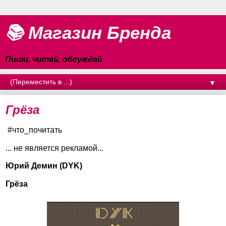
📚 Магазин Бренда
Пиши, читай, обсуждай
▼
Грёза
#что_почитать
... не является рекламой...
Юрий Демин (DYK)
Грёза