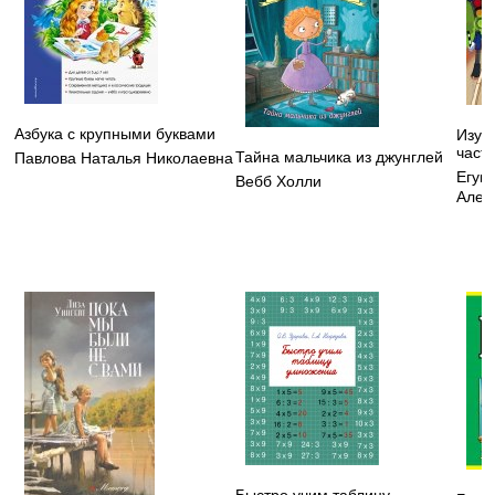
Азбука с крупными буквами
Изуча
частя
Тайна мальчика из джунглей
Павлова Наталья Николаевна
Егуп
Вебб Холли
Алек
Быстро учим таблицу