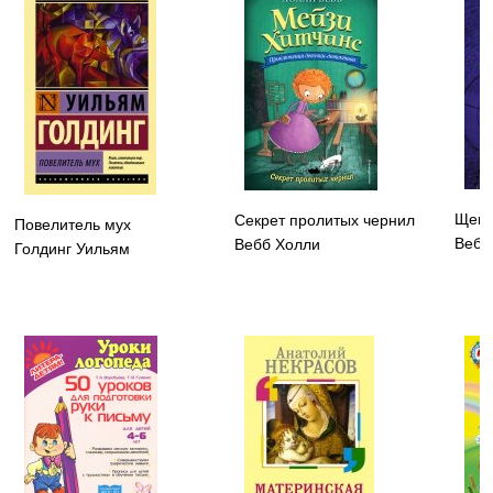
Щено
Секрет пролитых чернил
Повелитель мух
Вебб
Вебб Холли
Голдинг Уильям