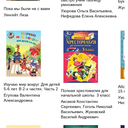
Букв
умножения
Жуко
Пока мы были не с вами
Узорова Ольга Васильевна
,
Уингейт Лиза
Нефедова Елена Алексеевна
Изучаю мир вокруг. Для детей
Абсо
5-6 лет. В 2-х частях. Часть 2
Полная хрестоматия для
15 ми
начальной школы. 3 класс
Егупова Валентина
Узор
Александровна
Аксаков Константин
Нефе
Сергеевич
,
Гоголь Николай
Васильевич
,
Жуковский
Василий Андреевич