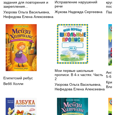
Исправление нарушений
задания для повторения и
круп
речи
закрепления...
посо
Жукова Надежда Сергеевна
Узорова Ольга Васильевна
,
Павл
Нефедова Елена Алексеевна
Мои первые школьные
Англ
прописи. В 4-х частях. Часть
5-6 л
Египетский ребус
2
Криж
Вебб Холли
Узорова Ольга Васильевна
,
Влад
Нефедова Елена Алексеевна