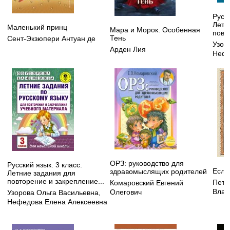
Русск
Летн
Маленький принц
Мара и Морок. Особенная
повт
Тень
Сент-Экзюпери Антуан де
Узор
Арден Лия
Нефе
ОРЗ: руководство для
Русский язык. 3 класс.
Если
здравомыслящих родителей
Летние задания для
повторение и закрепление...
Петр
Комаровский Евгений
Влад
Олегович
Узорова Ольга Васильевна
,
Нефедова Елена Алексеевна