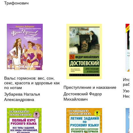
Трифонович
Вальс гормонов: вес, сон,
Итог
секс, красота и здоровье как
рабо
Преступление и наказание
по нотам
Узор
Достоевский Федор
Зубарева Наталья
Нефе
Михайлович
Александровна