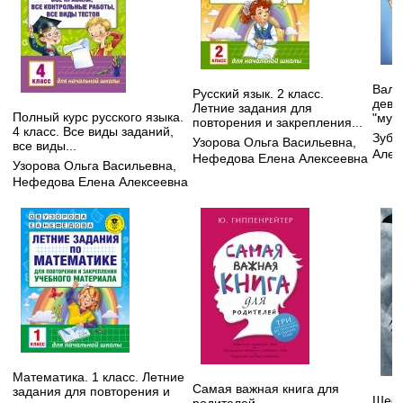
Валь
Русский язык. 2 класс.
деву
Летние задания для
Полный курс русского языка.
"мужс
повторения и закрепления...
4 класс. Все виды заданий,
Зуба
Узорова Ольга Васильевна
,
все виды...
Алек
Нефедова Елена Алексеевна
Узорова Ольга Васильевна
,
Нефедова Елена Алексеевна
Математика. 1 класс. Летние
Самая важная книга для
задания для повторения и
Шест
родителей