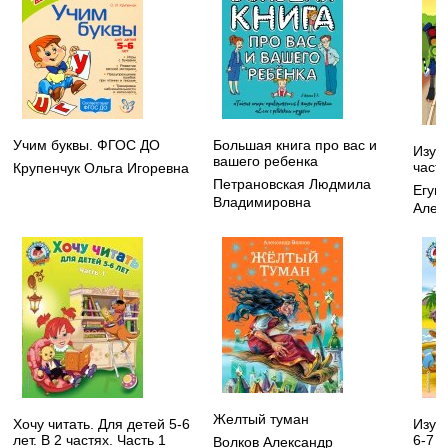
Учим буквы. ФГОС ДО
Большая книга про вас и
Изуча
вашего ребенка
частя
Крупенчук Ольга Игоревна
Петрановская Людмила
Егуп
Владимировна
Алек
Желтый туман
Хочу читать. Для детей 5-6
Изуч
лет. В 2 частях. Часть 1
6-7 л
Волков Александр