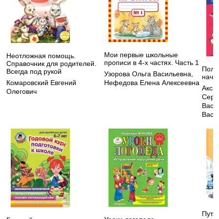
Мои первые школьные
Неотложная помощь.
прописи в 4-х частях. Часть 1
Справочник для родителей.
Полн
Всегда под рукой
Узорова Ольга Васильевна
,
нача
Комаровский Евгений
Нефедова Елена Алексеевна
Акса
Олегович
Серг
Васи
Васи
Путе