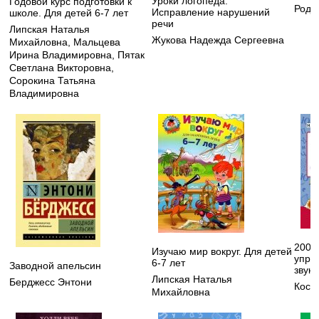
Уроки логопеда.
Годовой курс подготовки к
Рода
Исправление нарушений
школе. Для детей 6-7 лет
речи
Липская Наталья
Жукова Надежда Сергеевна
Михайловна
,
Мальцева
Ирина Владимировна
,
Пятак
Светлана Викторовна
,
Сорокина Татьяна
Владимировна
200 
Изучаю мир вокруг. Для детей
упра
6-7 лет
Заводной апельсин
звук
Липская Наталья
Берджесс Энтони
Кост
Михайловна