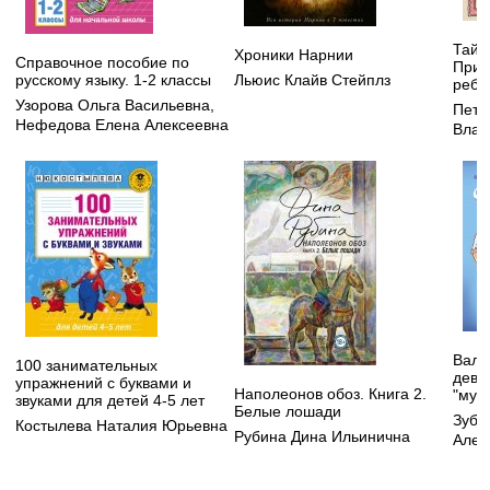
Тайн
Хроники Нарнии
Справочное пособие по
Прив
Льюис Клайв Стейплз
русскому языку. 1-2 классы
ребе
Узорова Ольга Васильевна
,
Петр
Нефедова Елена Алексеевна
Влад
Валь
100 занимательных
деву
упражнений с буквами и
Наполеонов обоз. Книга 2.
"мужс
звуками для детей 4-5 лет
Белые лошади
Зуба
Костылева Наталия Юрьевна
Рубина Дина Ильинична
Алек