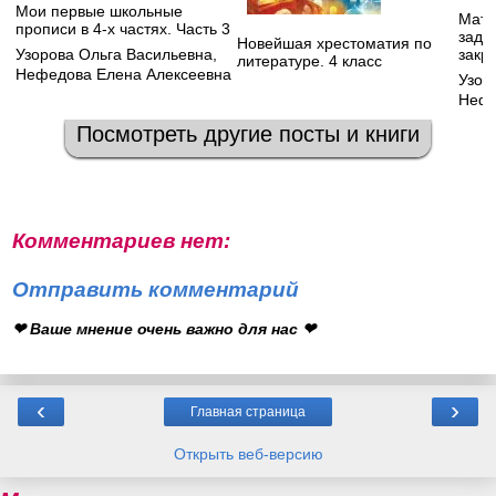
Мои первые школьные
Мате
прописи в 4-х частях. Часть 3
зада
Новейшая хрестоматия по
Узорова Ольга Васильевна
,
закр
литературе. 4 класс
Нефедова Елена Алексеевна
Узор
Нефе
Посмотреть другие посты и книги
Комментариев нет:
Отправить комментарий
❤ Ваше мнение очень важно для нас ❤
‹
›
Главная страница
Открыть веб-версию