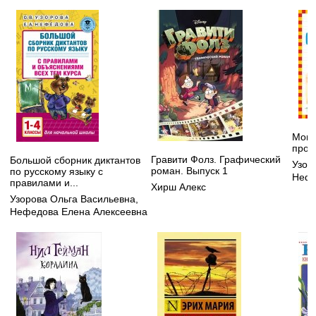
Мои 
пропи
Гравити Фолз. Графический
Большой сборник диктантов
Узор
роман. Выпуск 1
по русскому языку с
Нефе
правилами и...
Хирш Алекс
Узорова Ольга Васильевна
,
Нефедова Елена Алексеевна