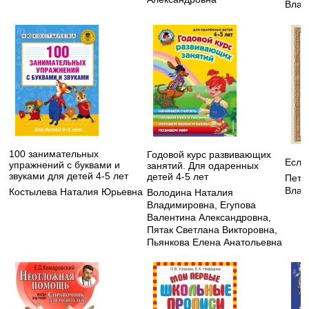
Влад
100 занимательных
Годовой курс развивающих
Если
упражнений с буквами и
занятий. Для одаренных
звуками для детей 4-5 лет
детей 4-5 лет
Петр
Влад
Костылева Наталия Юрьевна
Володина Наталия
Владимировна
,
Егупова
Валентина Александровна
,
Пятак Светлана Викторовна
,
Пьянкова Елена Анатольевна