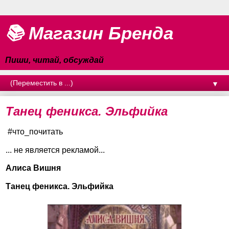
📚 Магазин Бренда
Пиши, читай, обсуждай
▼
Танец феникса. Эльфийка
#что_почитать
... не является рекламой...
Алиса Вишня
Танец феникса. Эльфийка