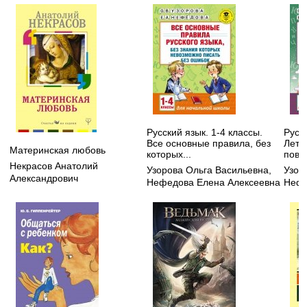
Русский язык. 1-4 классы.
Русск
Все основные правила, без
Летн
Материнская любовь
которых...
повт
Некрасов Анатолий
Узорова Ольга Васильевна
,
Узор
Александрович
Нефедова Елена Алексеевна
Нефе