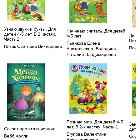
Узнаю звуки и буквы. Для
Начинаю считать. Для детей
детей 4-5 лет. В 2 частях.
Дипп
4-5 лет
Часть 2
Пира
Пьянкова Елена
Пятак Светлана Викторовна
Rowe 
Анатольевна
,
Володина
Наталия Владимировна
Познаю мир. Для детей 4-5
Зани
лет. В 2-х частях. Часть 1
Секрет пролитых чернил
детей
Егупова Валентина
Вебб Холли
Соро
Александровна