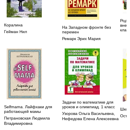
Родн
Коралина
внек
На Западном фронте без
клас
Гейман Нил
перемен
Ремарк Эрих Мария
Задачи по математике для
Selfmama. Лайфхаки для
уроков и олимпиад. 1 класс
Школ
работающей мамы
Узорова Ольга Васильевна
,
Осте
Петрановская Людмила
Нефедова Елена Алексеевна
Владимировна