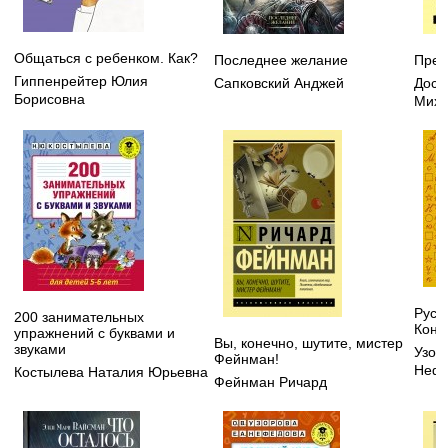
Общаться с ребенком. Как?
Последнее желание
Прес
Гиппенрейтер Юлия
Сапковский Анджей
Дост
Борисовна
Миха
Русск
200 занимательных
Конт
упражнений с буквами и
Вы, конечно, шутите, мистер
звуками
Узор
Фейнман!
Нефе
Костылева Наталия Юрьевна
Фейнман Ричард