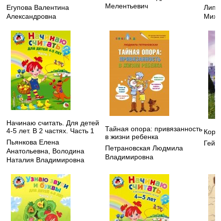
Мелентьевич
Егупова Валентина
Липс
Александровна
Миха
Начинаю считать. Для детей
Тайная опора: привязанность
4-5 лет. В 2 частях. Часть 1
Кора
в жизни ребенка
Пьянкова Елена
Гейм
Петрановская Людмила
Анатольевна
,
Володина
Владимировна
Наталия Владимировна