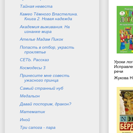
Тайная невеста
Камео Тёмного Властелина.
Книга 2. Новая надежда
Академия выживания. На
изнанке мира
Ателье Мадам Пикок
Попасть в отбор, украсть
проклятье
СЕТЬ. Рассказ
Уроки ло
Исправле
Космодесы 3
речи
Принесите мне совесть
Жукова Н
ужасного принца
Самый странный нуб
Медальон
Давай поспорим, дракон?
Математик
Иной
Три сапога - пара