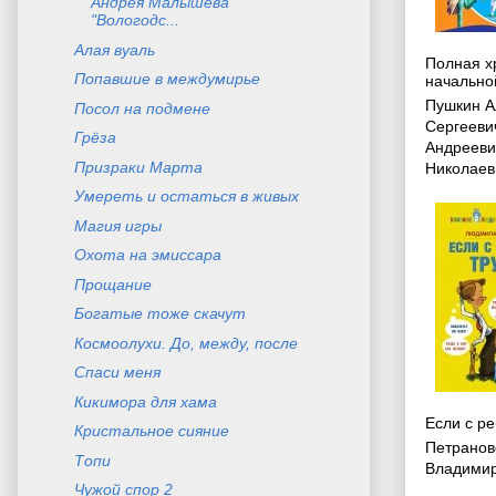
Андрея Малышева
"Вологодс...
Алая вуаль
Полная х
Попавшие в междумирье
начально
Пушкин А
Посол на подмене
Сергееви
Грёза
Андрееви
Призраки Марта
Николаев
Умереть и остаться в живых
Магия игры
Охота на эмиссара
Прощание
Богатые тоже скачут
Космоолухи. До, между, после
Спаси меня
Кикимора для хама
Если с р
Кристальное сияние
Петранов
Топи
Владими
Чужой спор 2