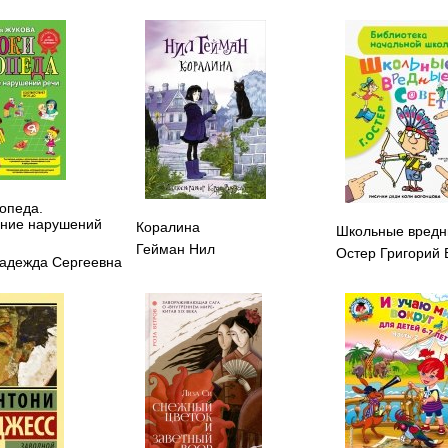
гопеда.
ние нарушений
Коралина
Школьные вредн
Гейман Нил
Остер Григорий
адежда Сергеевна