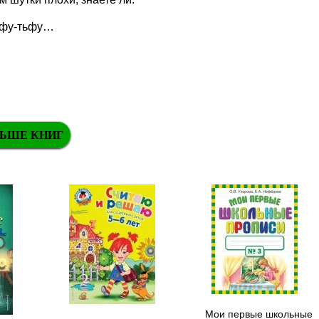
тьфу-тьфу…
ЬШЕ КНИГ
Мои первые школьные