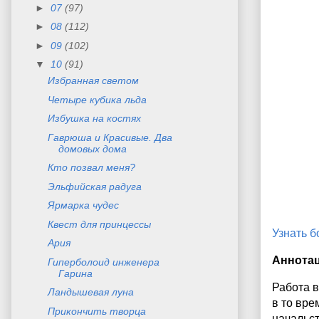
►
07
(97)
►
08
(112)
►
09
(102)
▼
10
(91)
Избранная светом
Четыре кубика льда
Избушка на костях
Гаврюша и Красивые. Два
домовых дома
Кто позвал меня?
Эльфийская радуга
Ярмарка чудес
Квест для принцессы
Узнать 
Ария
Аннота
Гиперболоид инженера
Гарина
Работа в
Ландышевая луна
в то вре
Прикончить творца
начальст