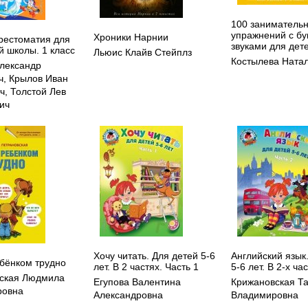
100 заниматель
упражнений с бу
Хроники Нарнии
рестоматия для
звуками для дете
й школы. 1 класс
Льюис Клайв Стейплз
Костылева Ната
лександр
ч
,
Крылов Иван
ч
,
Толстой Лев
ич
Хочу читать. Для детей 5-6
Английский язык
ебёнком трудно
лет. В 2 частях. Часть 1
5-6 лет. В 2-х ча
ская Людмила
Егупова Валентина
Крижановская Т
ровна
Александровна
Владимировна