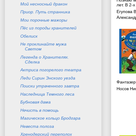
Мой несносный дракон
лет. В 2-х
Егупова 
Приор. Путь странника
Александ
Мои порочные мажоры
Пёс из породы хранителей
Обелиск
Не проклинайте мужа
Светом
Легенда о Хранителях.
Сделка
Актриса погорелого театра
Леди Сирин Энского уезда
Фантазе
Поиски утраченного завтра
Носов Ни
Наследница Темного леса
Бубновая дама
Нечисть в помощь
Магическое кольцо Бродгара
Невеста полоза
Хренодерский переполох