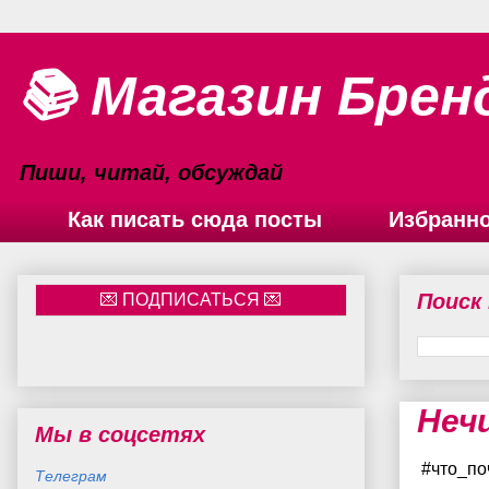
📚 Магазин Брен
Пиши, читай, обсуждай
Как писать сюда посты
Избранн
Поиск
Неч
Мы в соцсетях
#что_по
Телеграм