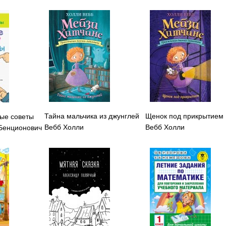
Тайна мальчика из джунглей
Щенок под прикрытием
ые советы
Вебб Холли
Вебб Холли
 Бенционович