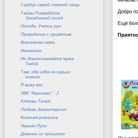
Сердце самой темной чащи
Добро п
Тайны Ривердейла.
Загадочный сосед
Ещё боль
Незида. Ученик рун.
Привидение с приветом
Приятно
Внеземная связь
Механист
Не благословляйте мужа
Тьмой
Там, где изба на курьих
ножках
Я вижу вас
ЧВК "Херсонес" - 2
Клятвы Теней
Любовь долготерпит
Колючая ромашка
Черная Луна
Девочка из прошлого
Познаю м