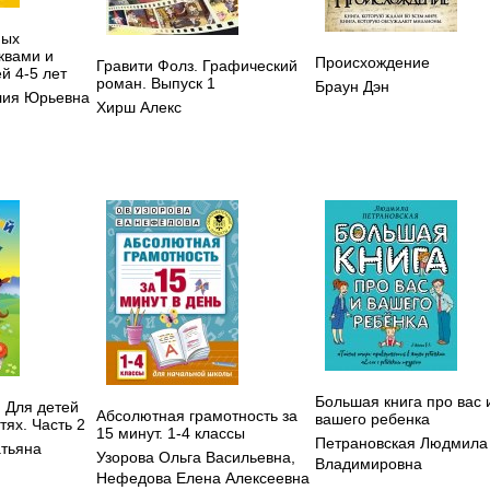
ных
квами и
Происхождение
Гравити Фолз. Графический
й 4-5 лет
роман. Выпуск 1
Браун Дэн
лия Юрьевна
Хирш Алекс
Большая книга про вас 
. Для детей
Абсолютная грамотность за
вашего ребенка
стях. Часть 2
15 минут. 1-4 классы
Петрановская Людмила
атьяна
Узорова Ольга Васильевна
,
Владимировна
Нефедова Елена Алексеевна