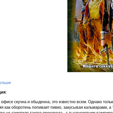
больше
ция
:
 офисе скучна и обыденна, это известно всем. Однако тольк
мя как оборотень попивает пивко, закусывая кальмарами, а
во не заметило такого произвола - с тысячелетним вампиром