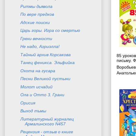
Ритмы дьявола
По вере предков
Адские поиски
Царь горы. Игра со смертью
Грехи вечности
Не надо, Азриэлла!
Тайный архив Корсакова
85 уроко
письму. 
Танец феникса. Эльфийка
Воробьев
Охота на гусара
Анатолье
Песни Великой пустыни
Молот исчадий
Ола и Отто 3. Грани
Орисия
Выход тьмы
Литературный журналец
Армалинского N457
Рецензия - отзыв о книге