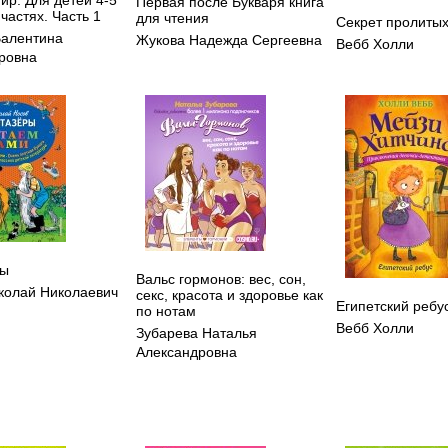
Первая после Букваря книга
 частях. Часть 1
для чтения
Секрет пролитых
Валентина
Жукова Надежда Сергеевна
Вебб Холли
ровна
ры
Вальс гормонов: вес, сон,
колай Николаевич
секс, красота и здоровье как
Египетский ребу
по нотам
Вебб Холли
Зубарева Наталья
Александровна