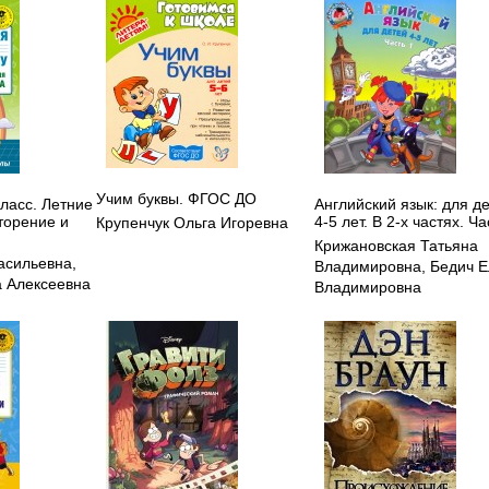
Учим буквы. ФГОС ДО
класс. Летние
Английский язык: для д
торение и
4-5 лет. В 2-х частях. Ча
Крупенчук Ольга Игоревна
Крижановская Татьяна
асильевна
,
Владимировна
,
Бедич 
 Алексеевна
Владимировна