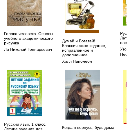
Русск
Голова человека. Основы
Летн
учебного академического
Думай и Богатей!
повт
рисунка
Классическое издание,
Узор
Ли Николай Геннадьевич
исправленное и
Нефе
дополненное
Хилл Наполеон
Русский язык. 1 класс.
Когда я вернусь, будь дома
Летние задания для