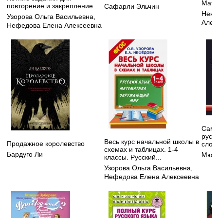
Мате
повторение и закрепление...
Сафарли Эльчин
Некр
Узорова Ольга Васильевна
,
Алек
Нефедова Елена Алексеевна
Самы
русс
Весь курс начальной школы в
Продажное королевство
слов
схемах и таблицах. 1-4
Бардуго Ли
Мюлл
классы. Русский...
Узорова Ольга Васильевна
,
Нефедова Елена Алексеевна