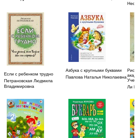
Нефе
Азбука с крупными буквами
Рису
Если с ребенком трудно
акад
Павлова Наталья Николаевна
Учеб
Петрановская Людмила
Владимировна
Ли Н