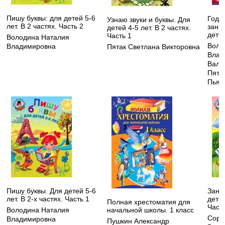
Пишу буквы: для детей 5-6
Годо
Узнаю звуки и буквы. Для
лет. В 2 частях. Часть 2
заня
детей 4-5 лет. В 2 частях.
детей
Часть 1
Володина Наталия
Воло
Владимировна
Пятак Светлана Викторовна
Влад
Вале
Пята
Пьян
Пишу буквы. Для детей 5-6
Зани
лет. В 2-х частях. Часть 1
детей
Полная хрестоматия для
Часть
начальной школы. 1 класс
Володина Наталия
Соро
Владимировна
Пушкин Александр