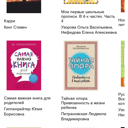
Мои первые школьные
прописи. В 4-х частях. Часть
Нове
Кэрри
4
лите
Кинг Стивен
Узорова Ольга Васильевна
,
Нефедова Елена Алексеевна
Русск
Самая важная книга для
Тайная опора.
Все 
родителей
Привязанность в жизни
котор
ребенка
Гиппенрейтер Юлия
Узор
Петрановская Людмила
Борисовна
Нефе
Владимировна