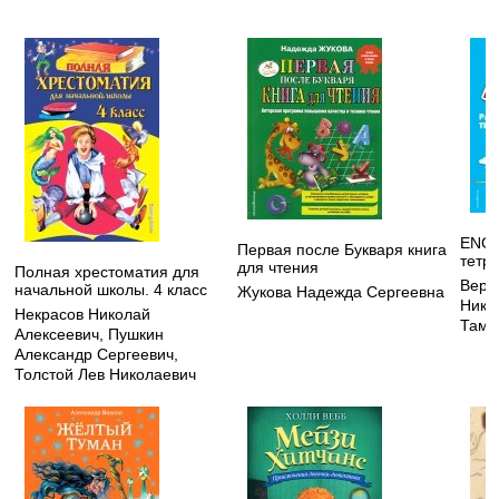
ENGL
Первая после Букваря книга
тетр
для чтения
Полная хрестоматия для
Вере
начальной школы. 4 класс
Жукова Надежда Сергеевна
Нико
Некрасов Николай
Тама
Алексеевич
,
Пушкин
Александр Сергеевич
,
Толстой Лев Николаевич