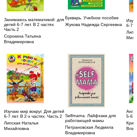
Букварь. Учебное пособие
Занимаюсь математикой: для
Изуч
детей 6-7 лет. В 2 частях.
Жукова Надежда Сергеевна
6-7 л
Часть 2
Липс
Сорокина Татьяна
Миха
Владимировна
Изучаю мир вокруг. Для детей
Англ
Selfmama. Лайфхаки для
6-7 лет. В 2-х частях. Часть 2
5-6 л
работающей мамы
Липская Наталья
Криж
Петрановская Людмила
Михайловна
Влад
Владимировна