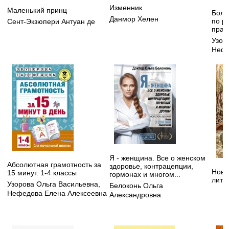
Изменник
Маленький принц
Боль
Данмор Хелен
по р
Сент-Экзюпери Антуан де
прав
Узор
Нефе
Я - женщина. Все о женском
Абсолютная грамотность за
здоровье, контрацепции,
Нове
15 минут. 1-4 классы
гормонах и многом...
лите
Узорова Ольга Васильевна
,
Белоконь Ольга
Нефедова Елена Алексеевна
Александровна