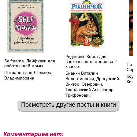
Родничок. Книга для
Selfmama. Лайфхаки для
внеклассного чтения во 2
Пять
работающей мамы
классе
Сере
Петрановская Людмила
Бианки Виталий
Коут
Владимировна
Валентинович
,
Драгунский
Кира
Виктор Юзефович
,
Твардовский Александр
Трифонович
Посмотреть другие посты и книги
Комментариев нет: