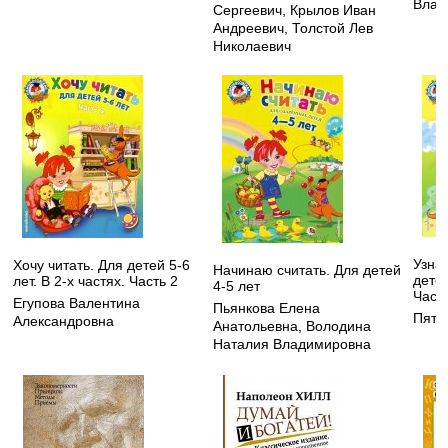
Влад
Сергеевич
,
Крылов Иван
Андреевич
,
Толстой Лев
Николаевич
Узнаю
Хочу читать. Для детей 5-6
Начинаю считать. Для детей
детей
лет. В 2-х частях. Часть 2
4-5 лет
Часть
Егупова Валентина
Пьянкова Елена
Пята
Александровна
Анатольевна
,
Володина
Наталия Владимировна