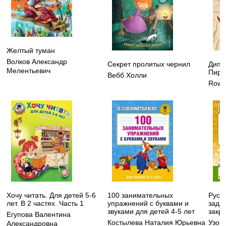
Желтый туман
Волков Александр
Секрет пролитых чернил
Дипп
Мелентьевич
Пира
Вебб Холли
Rowe 
Хочу читать. Для детей 5-6
100 занимательных
Русск
лет. В 2 частях. Часть 1
упражнений с буквами и
зада
звуками для детей 4-5 лет
закре
Егупова Валентина
Костылева Наталия Юрьевна
Узор
Александровна