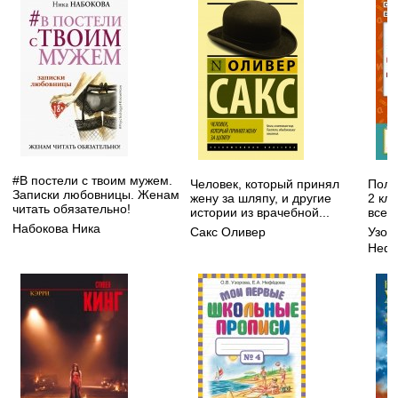
#В постели с твоим мужем.
Человек, который принял
Полн
Записки любовницы. Женам
жену за шляпу, и другие
2 кл
читать обязательно!
истории из врачебной...
все в
Набокова Ника
Сакс Оливер
Узор
Нефе