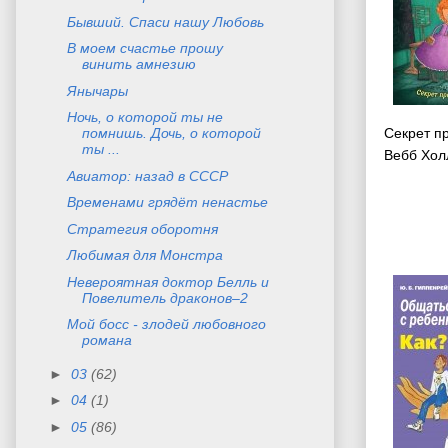
Бывший. Спаси нашу Любовь
В моем счастье прошу
винить амнезию
Янычары
Ночь, о которой ты не
Секрет п
помнишь. Дочь, о которой
ты ...
Вебб Хол
Авиатор: назад в СССР
Временами грядёт ненастье
Стратегия оборотня
Любимая для Монстра
Невероятная доктор Белль и
Повелитель драконов–2
Мой босс - злодей любовного
романа
►
03
(62)
►
04
(1)
►
05
(86)