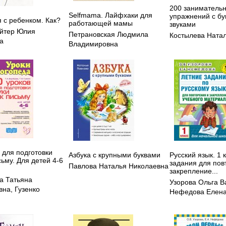
200 заниматель
Selfmama. Лайфхаки для
упражнений с бу
 с ребенком. Как?
работающей мамы
звуками
йтер Юлия
Петрановская Людмила
Костылева Ната
а
Владимировна
 для подготовки
Азбука с крупными буквами
Русский язык. 1 
сьму. Для детей 4-6
задания для пов
Павлова Наталья Николаевна
закрепление...
а Татьяна
Узорова Ольга В
вна
,
Гузенко
Нефедова Елена