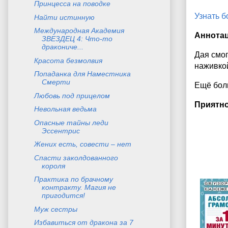
Принцесса на поводке
Узнать 
Найти истинную
Международная Академия
Аннота
ЗВЕЗДЕЦ 4: Что-то
дракониче...
Дая смог
Красота безмолвия
наживкой
Попаданка для Наместника
Смерти
Ещё боль
Любовь под прицелом
Приятно
Невольная ведьма
Опасные тайны леди
Эссентрис
Жених есть, совести – нет
Спасти заколдованного
короля
Практика по брачному
контракту. Магия не
пригодится!
Муж сестры
Избавиться от дракона за 7