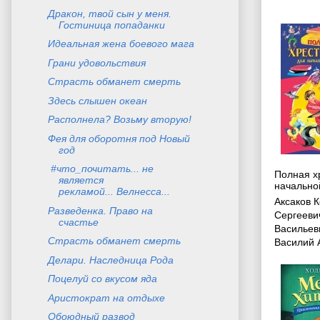
Дракон, твой сын у меня.
Гостиница попаданки
Идеальная жена боевого мага
Грани удовольствия
Страсть обманет смерть
Здесь слышен океан
Располнела? Возьму вторую!
Фея для оборотня под Новый
год
#что_почитать... не
Полная х
является
начально
рекламой... Велнесса...
Аксаков 
Разведенка. Право на
Сергееви
счастье
Васильев
Страсть обманет смерть
Василий 
Делари. Наследница Рода
Поцелуй со вкусом яда
Аристократ на отдыхе
Обоюдный развод