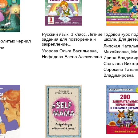
Русский язык. 3 класс. Летние
Годовой курс под
задания для повторение и
школе. Для детей
ролитых чернил
закрепление...
Липская Наталь
ли
Узорова Ольга Васильевна
,
Михайловна
,
Ма
Нефедова Елена Алексеевна
Ирина Владимир
Светлана Викто
Сорокина Татья
Владимировна