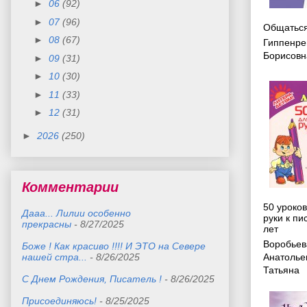
►
06
(92)
►
07
(96)
Общаться
►
08
(67)
Гиппенре
Борисовн
►
09
(31)
►
10
(30)
►
11
(33)
►
12
(31)
►
2026
(250)
Комментарии
50 уроков
Дааа... Лилии особенно
руки к пи
прекрасны
- 8/27/2025
лет
Воробьев
Боже ! Как красиво !!!! И ЭТО на Севере
нашей стра...
- 8/26/2025
Анатолье
Татьяна
С Днем Рождения, Писатель !
- 8/26/2025
Присоединяюсь!
- 8/25/2025