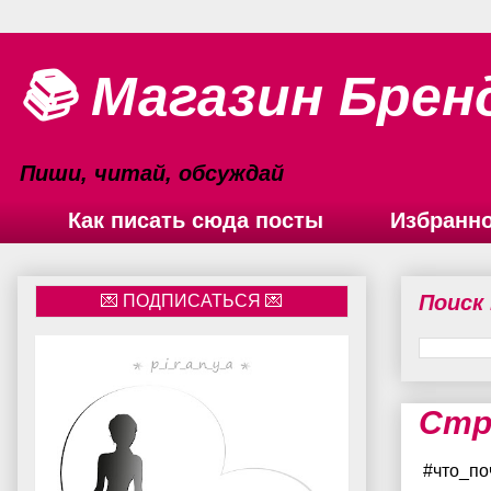
📚 Магазин Брен
Пиши, читай, обсуждай
Как писать сюда посты
Избранн
Поиск
Стр
#что_по