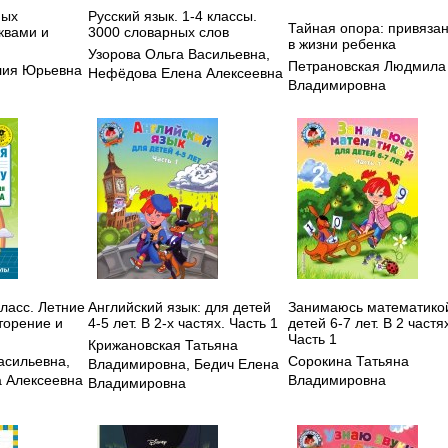
ных
Русский язык. 1-4 классы.
Тайная опора: привяза
квами и
3000 словарных слов
в жизни ребенка
Узорова Ольга Васильевна
,
Петрановская Людмила
лия Юрьевна
Нефёдова Елена Алексеевна
Владимировна
класс. Летние
Английский язык: для детей
Занимаюсь математикой
торение и
4-5 лет. В 2-х частях. Часть 1
детей 6-7 лет. В 2 частя
Часть 1
Крижановская Татьяна
асильевна
,
Сорокина Татьяна
Владимировна
,
Бедич Елена
 Алексеевна
Владимировна
Владимировна