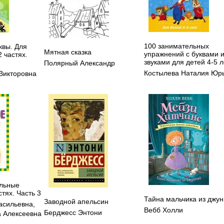
100 занимательных
квы. Для
Мятная сказка
упражнений с буквами 
2 частях.
звуками для детей 4-5 л
Полярный Александр
Костылева Наталия Юр
Викторовна
льные
стях. Часть 3
Тайна мальчика из джун
Заводной апельсин
асильевна
,
Вебб Холли
Берджесс Энтони
 Алексеевна