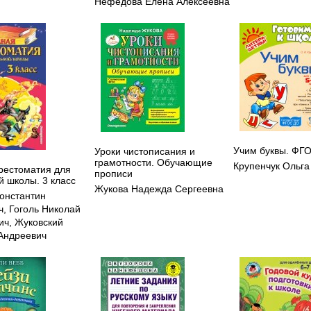
Нефедова Елена Алексеевна
Учим буквы. ФГ
Уроки чистописания и
грамотности. Обучающие
Крупенчук Ольга
рестоматия для
прописи
й школы. 3 класс
Жукова Надежда Сергеевна
Константин
ч
,
Гоголь Николай
ич
,
Жуковский
Андреевич