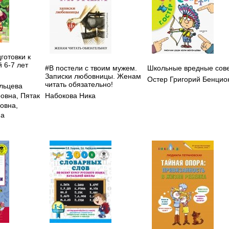
готовки к
 6-7 лет
#В постели с твоим мужем.
Школьные вредные сов
Записки любовницы. Женам
я
Остер Григорий Бенцио
читать обязательно!
льцева
овна
,
Пятак
Набокова Ника
ровна
,
на