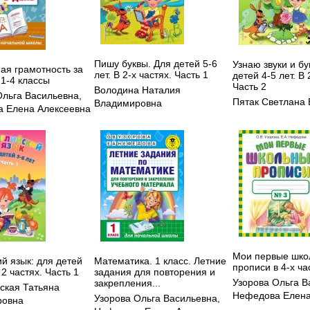
Пишу буквы. Для детей 5-6
Узнаю звуки и бу
ая грамотность за
лет. В 2-х частях. Часть 1
детей 4-5 лет. В 
 1-4 классы
Часть 2
Володина Наталия
Ольга Васильевна
,
Пятак Светлана 
Владимировна
 Елена Алексеевна
Мои первые шко
й язык: для детей
Математика. 1 класс. Летние
прописи в 4-х ча
 2 частях. Часть 1
задания для повторения и
Узорова Ольга В
закрепления...
ская Татьяна
Нефедова Елена
Узорова Ольга Васильевна
,
ровна