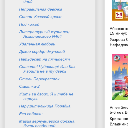
дней
Неправильная девочка
Сотня. Казачий крест
Под кожей
Абсолютн
Литературный журналец
15 минут.
Армалинского N464
Узорова 
Удаленная любовь
Нефедова
Дикое сердце джунглей
Пятьдесят на пятьдесят
Спасите! Чудовище! Или Как
я вошла не в ту дверь
Отель Перекресток
Схватка-2
Жить за двоих. Я к тебе не
вернусь
Нарушительница Порядка
Английски
5-6 лет. В
Его соблазн
Крижанов
Магия вернувшегося должна
Владими
быть особенной