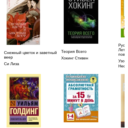
Русск
Летн
Теория Всего
Снежный цветок и заветный
повт
веер
Хокинг Стивен
Узор
Си Лиза
Нефе