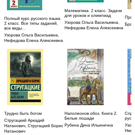
Математика. 2 класс. Задачи
для уроков и олимпиад
Прои
Полный курс русского языка.
Узорова Ольга Васильевна
,
2 класс. Все типы заданий,
Брау
Нефедова Елена Алексеевна
все виды...
Узорова Ольга Васильевна
,
Нефедова Елена Алексеевна
Трудно быть богом
Наполеонов обоз. Книга 2.
Спра
Белые лошади
русс
Стругацкий Аркадий
Рубина Дина Ильинична
Узор
Натанович
,
Стругацкий Борис
Нефе
Натанович