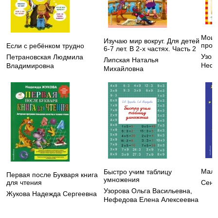
Мои 
Изучаю мир вокруг. Для детей
пропи
Если с ребёнком трудно
6-7 лет. В 2-х частях. Часть 2
Узор
Петрановская Людмила
Липская Наталья
Нефе
Владимировна
Михайловна
Мале
Быстро учим таблицу
Первая после Букваря книга
умножения
Сент
для чтения
Узорова Ольга Васильевна
,
Жукова Надежда Сергеевна
Нефедова Елена Алексеевна