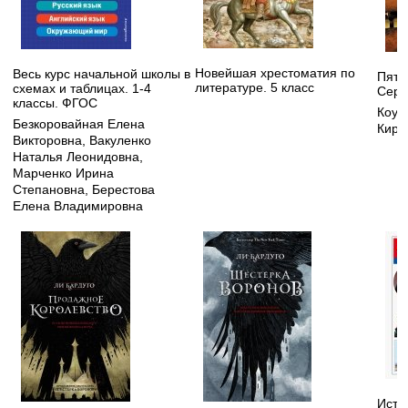
Новейшая хрестоматия по
Весь курс начальной школы в
Пять
литературе. 5 класс
схемах и таблицах. 1-4
Сере
классы. ФГОС
Коут
Безкоровайная Елена
Кира
Викторовна
,
Вакуленко
Наталья Леонидовна
,
Марченко Ирина
Степановна
,
Берестова
Елена Владимировна
Исто