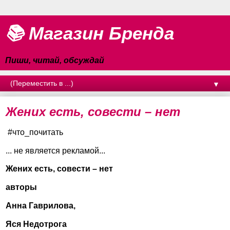
📚 Магазин Бренда
Пиши, читай, обсуждай
▼
Жених есть, совести – нет
#что_почитать
... не является рекламой...
Жених есть, совести – нет
авторы
Анна Гаврилова,
Яся Недотрога