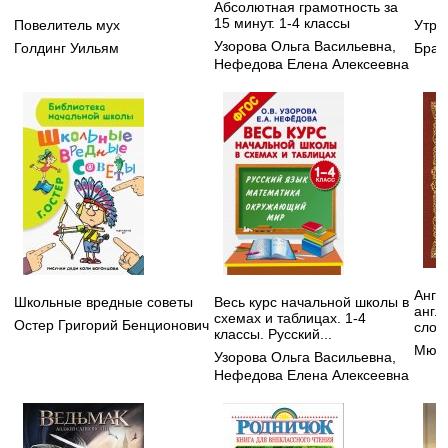
Абсолютная грамотность за
15 минут. 1-4 классы
Повелитель мух
Утра
Узорова Ольга Васильевна
,
Голдинг Уильям
Брау
Нефедова Елена Алексеевна
Англ
Школьные вредные советы
Весь курс начальной школы в
англ
схемах и таблицах. 1-4
Остер Григорий Бенционович
слов
классы. Русский...
Мюлл
Узорова Ольга Васильевна
,
Нефедова Елена Алексеевна