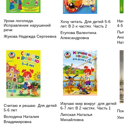
Уроки логопеда.
Начи
Хочу читать. Для детей 5-6
Исправление нарушений
4-5 л
лет. В 2-х частях. Часть 2
речи
Пьян
Егупова Валентина
Жукова Надежда Сергеевна
Анат
Александровна
Ната
Изучаю мир вокруг: для детей
Считаю и решаю. Для детей
6-7 лет. В 2 частях. Часть 1
5-6 лет
Пока
Липская Наталья
Володина Наталия
Уинг
Михайловна
Владимировна