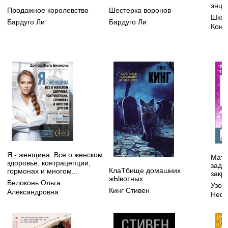
энци
Продажное королевство
Шестерка воронов
Школ
Бардуго Ли
Бардуго Ли
Конс
Я - женщина. Все о женском
Мате
здоровье, контрацепции,
зада
КлаТбище домашних
гормонах и многом...
закр
жЫвотных
Белоконь Ольга
Узор
Кинг Стивен
Александровна
Нефе