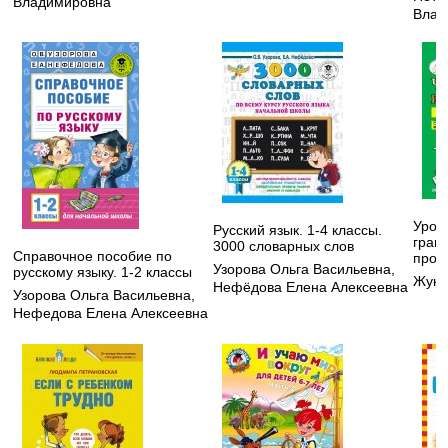
Владимировна
Влад
Урок
Русский язык. 1-4 классы.
грам
3000 словарных слов
Справочное пособие по
проп
Узорова Ольга Васильевна
,
русскому языку. 1-2 классы
Жуко
Нефёдова Елена Алексеевна
Узорова Ольга Васильевна
,
Нефедова Елена Алексеевна