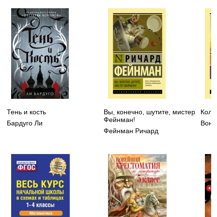
Тень и кость
Вы, конечно, шутите, мистер
Колы
Фейнман!
Бардуго Ли
Вонн
Фейнман Ричард