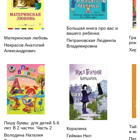
Большая книга про вас и
вашего ребенка
Грав
Материнская любовь
Петрановская Людмила
рома
Некрасов Анатолий
Владимировна
Хирш
Александрович
Пишу буквы: для детей 5-6
Тайн
лет. В 2 частях. Часть 2
Коралина
в жи
Володина Наталия
Гейман Нил
Петр