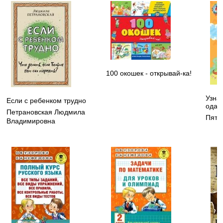
100 окошек - открывай-ка!
Узнаю
Если с ребенком трудно
одар
Петрановская Людмила
Пята
Владимировна