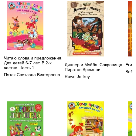
Читаю слова и предложения.
Для детей 6-7 лет. В 2-х
Диппер и Мэйбл. Сокровища
Егип
частях. Часть 1
Пиратов Времени
Вебб
Пятак Светлана Викторовна
Rowe Jeffrey