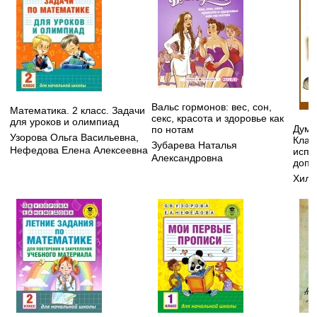
Вальс гормонов: вес, сон,
Математика. 2 класс. Задачи
секс, красота и здоровье как
для уроков и олимпиад
Дума
по нотам
Узорова Ольга Васильевна
,
Клас
Зубарева Наталья
Нефедова Елена Алексеевна
испр
Александровна
допо
Хилл