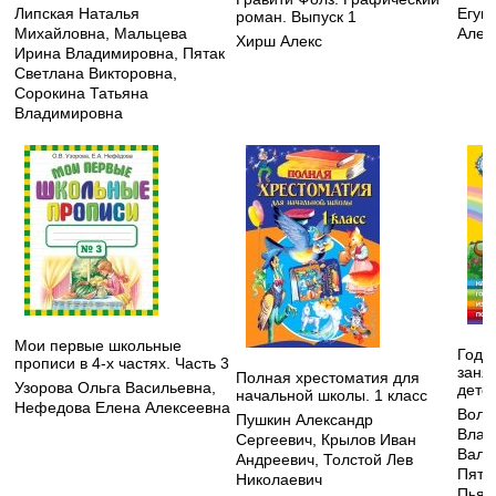
Липская Наталья
Егуп
роман. Выпуск 1
Михайловна
,
Мальцева
Алек
Хирш Алекс
Ирина Владимировна
,
Пятак
Светлана Викторовна
,
Сорокина Татьяна
Владимировна
Мои первые школьные
Годо
прописи в 4-х частях. Часть 3
заня
Полная хрестоматия для
Узорова Ольга Васильевна
,
детей
начальной школы. 1 класс
Нефедова Елена Алексеевна
Воло
Пушкин Александр
Влад
Сергеевич
,
Крылов Иван
Вале
Андреевич
,
Толстой Лев
Пята
Николаевич
Пьян