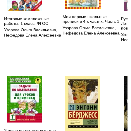
Мои первые школьные
Итоговые комплексные
Русск
прописи в 4-х частях. Часть 1
работы. 1 класс. ФГОС
Летн
Узорова Ольга Васильевна
,
повт
Узорова Ольга Васильевна
,
Нефедова Елена Алексеевна
Узор
Нефедова Елена Алексеевна
Нефе
Задачи по математике для