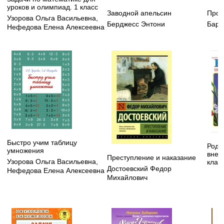
уроков и олимпиад. 1 класс
Заводной апельсин
Прод
Узорова Ольга Васильевна
,
Берджесс Энтони
Бард
Нефедова Елена Алексеевна
Быстро учим таблицу
Родн
умножения
внек
Преступление и наказание
Узорова Ольга Васильевна
,
клас
Достоевский Федор
Нефедова Елена Алексеевна
Михайлович