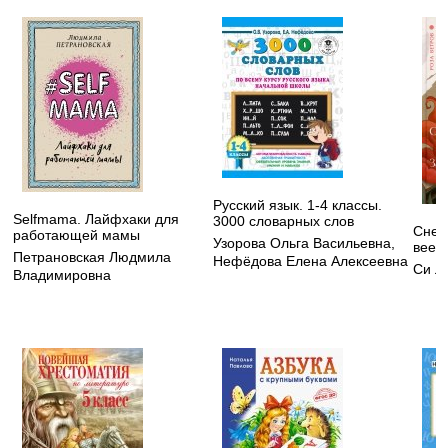
Русский язык. 1-4 классы.
Selfmama. Лайфхаки для
3000 словарных слов
Снеж
работающей мамы
Узорова Ольга Васильевна
,
веер
Петрановская Людмила
Нефёдова Елена Алексеевна
Си Л
Владимировна