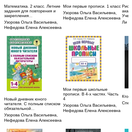
Математика. 2 класс. Летние
Мои первые прописи. 1 класс
Рису
задания для повторения и
акад
Узорова Ольга Васильевна
,
закрепления...
Учеб
Нефедова Елена Алексеевна
Узорова Ольга Васильевна
,
Ли Н
Нефедова Елена Алексеевна
Мои первые школьные
прописи. В 4-х частях. Часть
Кто 
4
Новый дневник юного
Спей
читателя. С полным списком
Узорова Ольга Васильевна
,
обязательной...
Нефедова Елена Алексеевна
Узорова Ольга Васильевна
,
Нефедова Елена Алексеевна