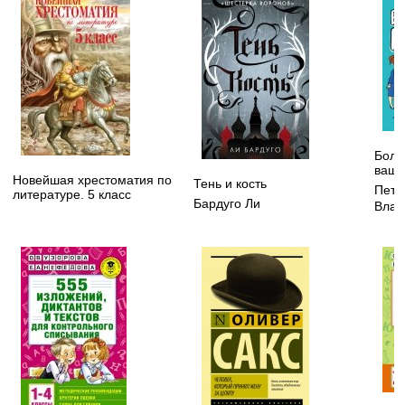
Боль
ваше
Новейшая хрестоматия по
Тень и кость
Петр
литературе. 5 класс
Бардуго Ли
Влад