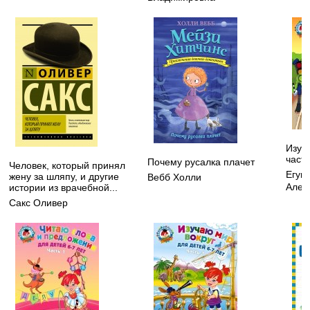
Изуча
частя
Почему русалка плачет
Человек, который принял
Егуп
жену за шляпу, и другие
Вебб Холли
Алек
истории из врачебной...
Сакс Оливер