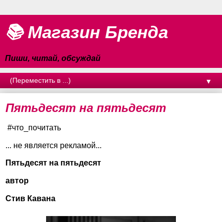
📚 Магазин Бренда
Пиши, читай, обсуждай
▼
Пятьдесят на пятьдесят
#что_почитать
... не является рекламой...
Пятьдесят на пятьдесят
автор
Стив Кавана