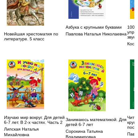
Азбука с крупными буквами
100 
упра
Новейшая хрестоматия по
Павлова Наталья Николаевна
звука
литературе. 5 класс
Кост
Изучаю мир вокруг. Для детей
Чита
Занимаюсь математикой. Для
6-7 лет. В 2-х частях. Часть 2
круп
детей 6-7 лет
посо
Липская Наталья
Сорокина Татьяна
Павл
Михайловна
Владимировна