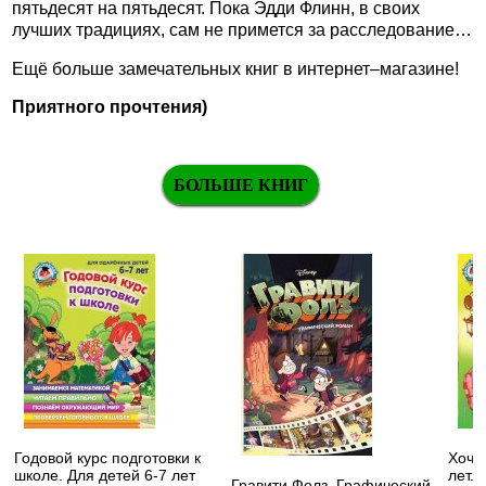
пятьдесят на пятьдесят. Пока Эдди Флинн, в своих
лучших традициях, сам не примется за расследование…
Ещё больше замечательных книг в интернет–магазине!
Приятного прочтения)
БОЛЬШЕ КНИГ
Годовой курс подготовки к
Хочу 
школе. Для детей 6-7 лет
лет. 
Гравити Фолз. Графический