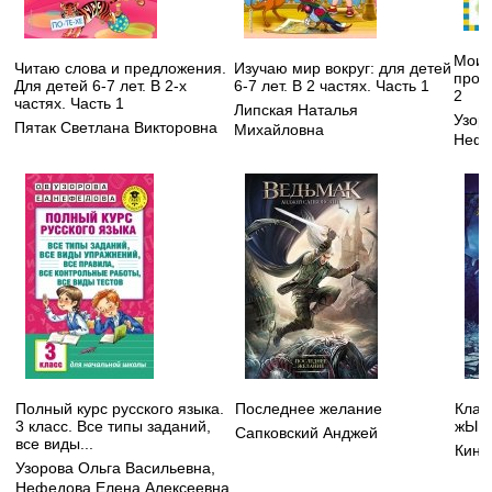
Мои 
Читаю слова и предложения.
Изучаю мир вокруг: для детей
пропи
Для детей 6-7 лет. В 2-х
6-7 лет. В 2 частях. Часть 1
2
частях. Часть 1
Липская Наталья
Узор
Пятак Светлана Викторовна
Михайловна
Нефе
Полный курс русского языка.
Последнее желание
КлаТ
3 класс. Все типы заданий,
жЫво
Сапковский Анджей
все виды...
Кинг
Узорова Ольга Васильевна
,
Нефедова Елена Алексеевна