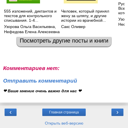
Русск
Все 
555 изложений, диктантов и
Человек, который принял
котор
текстов для контрольного
жену за шляпу, и другие
Узор
списывания. 1-4...
истории из врачебной...
Нефе
Узорова Ольга Васильевна
,
Сакс Оливер
Нефедова Елена Алексеевна
Посмотреть другие посты и книги
Комментариев нет:
Отправить комментарий
❤ Ваше мнение очень важно для нас ❤
‹
›
Главная страница
Открыть веб-версию