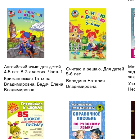
Английский язык: для детей
Мате
Считаю и решаю. Для детей
4-5 лет. В 2-х частях. Часть 1
зада
5-6 лет
закре
Крижановская Татьяна
Володина Наталия
Узор
Владимировна
,
Бедич Елена
Владимировна
Нефе
Владимировна