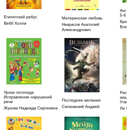
Англ
5-6 л
Египетский ребус
Материнская любовь
Криж
Вебб Холли
Некрасов Анатолий
Влад
Александрович
Уроки логопеда.
Рису
Исправление нарушений
акад
Последнее желание
речи
Учеб
Сапковский Анджей
Жукова Надежда Сергеевна
Ли Н