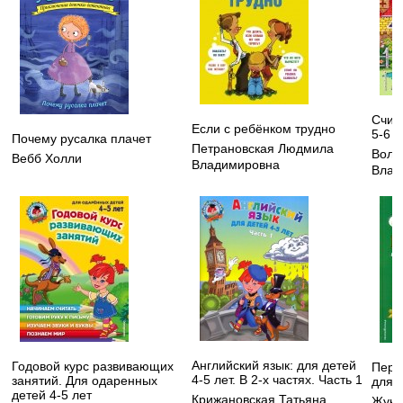
Счит
Если с ребёнком трудно
5-6 л
Почему русалка плачет
Петрановская Людмила
Воло
Вебб Холли
Владимировна
Влад
Английский язык: для детей
Годовой курс развивающих
Перв
4-5 лет. В 2-х частях. Часть 1
занятий. Для одаренных
для 
детей 4-5 лет
Крижановская Татьяна
Жуко