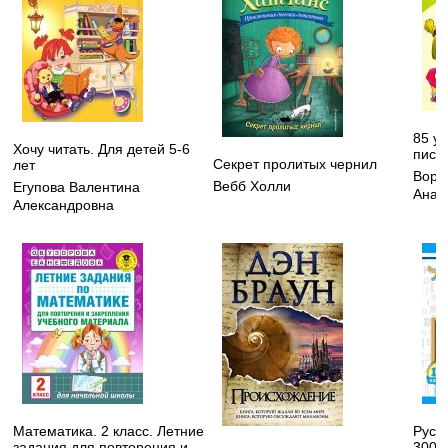
85 у
Хочу читать. Для детей 5-6
пись
Секрет пролитых чернил
лет
Воро
Вебб Холли
Егупова Валентина
Анат
Александровна
Математика. 2 класс. Летние
Русск
задания для повторения и
3000