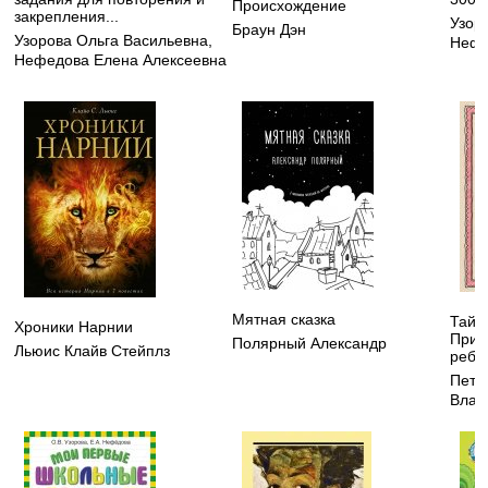
Происхождение
закрепления...
Узор
Браун Дэн
Узорова Ольга Васильевна
,
Нефё
Нефедова Елена Алексеевна
Мятная сказка
Тайн
Хроники Нарнии
Прив
Полярный Александр
Льюис Клайв Стейплз
ребе
Петр
Влад