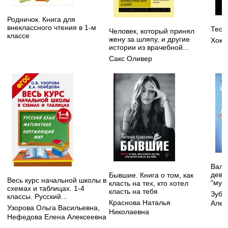
Родничок. Книга для
внеклассного чтения в 1-м
Теор
Человек, который принял
классе
жену за шляпу, и другие
Хоки
истории из врачебной...
Сакс Оливер
Валь
деву
Бывшие. Книга о том, как
Весь курс начальной школы в
"мужс
класть на тех, кто хотел
схемах и таблицах. 1-4
класть на тебя
Зуба
классы. Русский...
Краснова Наталья
Алек
Узорова Ольга Васильевна
,
Николаевна
Нефедова Елена Алексеевна