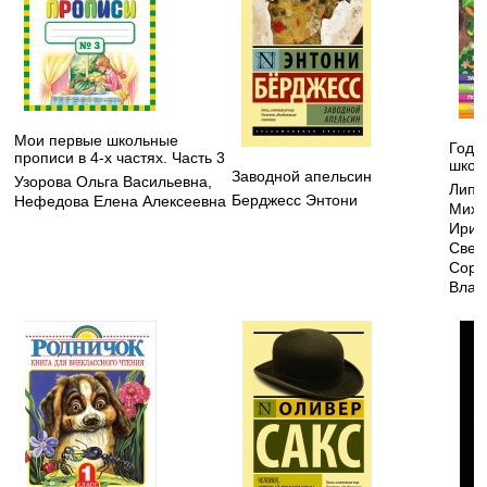
Мои первые школьные
Годов
прописи в 4-х частях. Часть 3
школе
Заводной апельсин
Узорова Ольга Васильевна
,
Липс
Берджесс Энтони
Нефедова Елена Алексеевна
Миха
Ирин
Свет
Соро
Влад