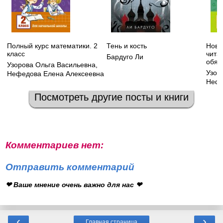
Полный курс математики. 2
Тень и кость
Новы
класс
чита
Бардуго Ли
обяз
Узорова Ольга Васильевна
,
Узор
Нефедова Елена Алексеевна
Нефе
Посмотреть другие посты и книги
Комментариев нет:
Отправить комментарий
❤ Ваше мнение очень важно для нас ❤
‹
›
Главная страница