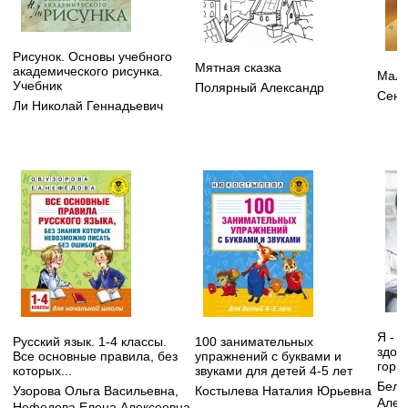
Рисунок. Основы учебного
Мятная сказка
академического рисунка.
Мале
Учебник
Полярный Александр
Сент
Ли Николай Геннадьевич
Я - 
Русский язык. 1-4 классы.
100 занимательных
здор
Все основные правила, без
упражнений с буквами и
горм
которых...
звуками для детей 4-5 лет
Бело
Узорова Ольга Васильевна
,
Костылева Наталия Юрьевна
Алек
Нефедова Елена Алексеевна