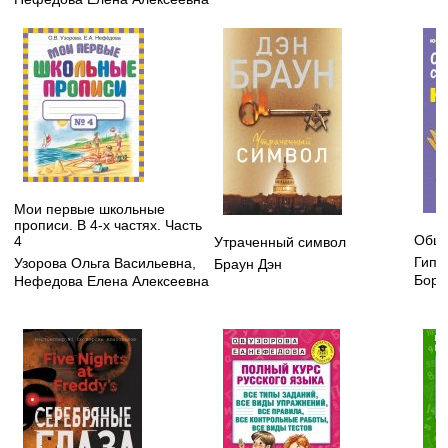
Мои первые школьные
прописи. В 4-х частях. Часть
Обща
4
Утраченный символ
Гипп
Узорова Ольга Васильевна
,
Браун Дэн
Бори
Нефедова Елена Алексеевна