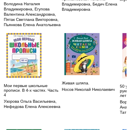
Володина Наталия
Владимировна
,
Бедич Елена
Владимировна
,
Егупова
Владимировна
Валентина Александровна
,
Пятак Светлана Викторовна
,
Пьянкова Елена Анатольевна
Живая шляпа.
Мои первые школьные
50 ур
Носов Николай Николаевич
прописи. В 4-х частях. Часть
руки 
4
лет
Узорова Ольга Васильевна
,
Воро
Нефедова Елена Алексеевна
Анат
Тать