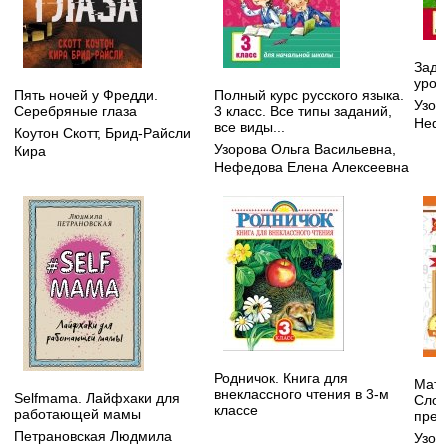
Зада
урок
Пять ночей у Фредди.
Полный курс русского языка.
Узор
Серебряные глаза
3 класс. Все типы заданий,
Нефе
все виды...
Коутон Скотт
,
Брид-Райсли
Узорова Ольга Васильевна
,
Кира
Нефедова Елена Алексеевна
Родничок. Книга для
Мате
внеклассного чтения в 3-м
Selfmama. Лайфхаки для
Слож
классе
работающей мамы
пред
Петрановская Людмила
Узор