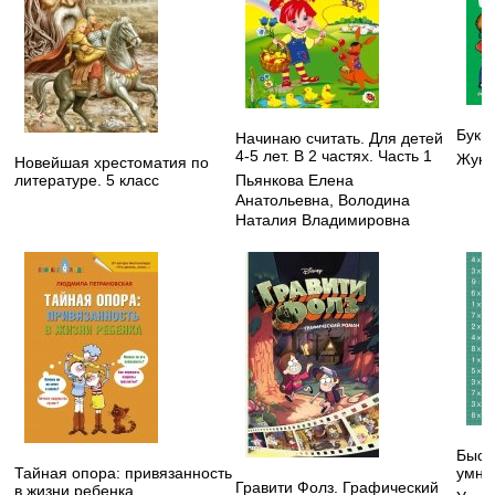
Букв
Начинаю считать. Для детей
4-5 лет. В 2 частях. Часть 1
Жуко
Новейшая хрестоматия по
литературе. 5 класс
Пьянкова Елена
Анатольевна
,
Володина
Наталия Владимировна
Быст
Тайная опора: привязанность
умно
Гравити Фолз. Графический
в жизни ребенка