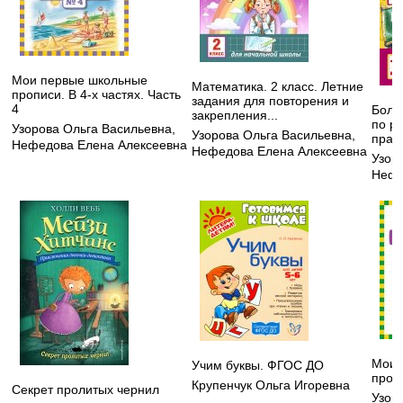
Мои первые школьные
Математика. 2 класс. Летние
прописи. В 4-х частях. Часть
задания для повторения и
4
Боль
закрепления...
по ру
Узорова Ольга Васильевна
,
Узорова Ольга Васильевна
,
прави
Нефедова Елена Алексеевна
Нефедова Елена Алексеевна
Узор
Нефе
Мои 
Учим буквы. ФГОС ДО
пропи
Крупенчук Ольга Игоревна
Секрет пролитых чернил
Узор