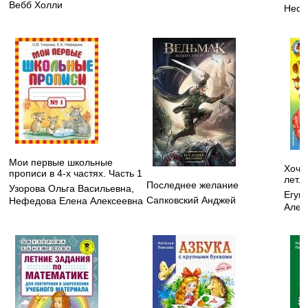
Вебб Холли
Нефе
Мои первые школьные
Хочу 
прописи в 4-х частях. Часть 1
лет. 
Последнее желание
Узорова Ольга Васильевна
,
Егуп
Сапковский Анджей
Нефедова Елена Алексеевна
Алек