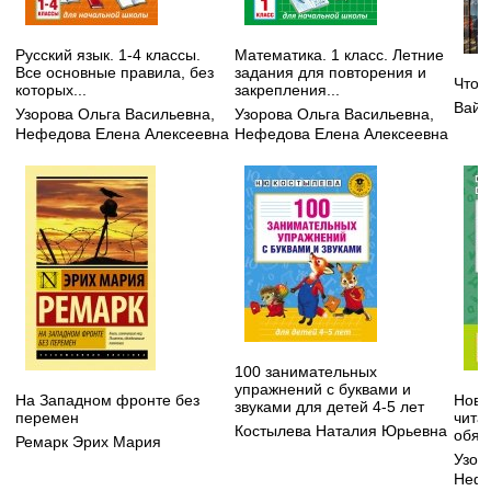
Русский язык. 1-4 классы.
Математика. 1 класс. Летние
Все основные правила, без
задания для повторения и
Что 
которых...
закрепления...
Вайс
Узорова Ольга Васильевна
,
Узорова Ольга Васильевна
,
Нефедова Елена Алексеевна
Нефедова Елена Алексеевна
100 занимательных
упражнений с буквами и
На Западном фронте без
Новы
звуками для детей 4-5 лет
перемен
чита
Костылева Наталия Юрьевна
обяз
Ремарк Эрих Мария
Узор
Нефе