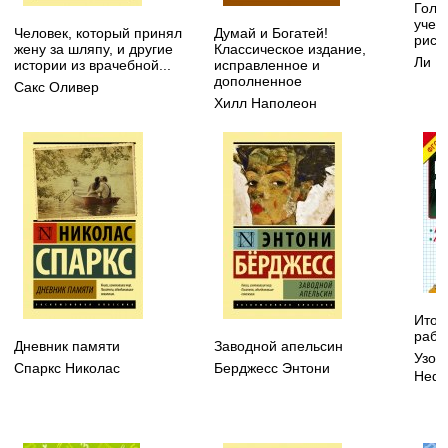
Голо
учеб
Человек, который принял
Думай и Богатей!
рису
жену за шляпу, и другие
Классическое издание,
Ли Н
истории из врачебной...
исправленное и
дополненное
Сакс Оливер
Хилл Наполеон
Итог
рабо
Дневник памяти
Заводной апельсин
Узор
Спаркс Николас
Берджесс Энтони
Нефе