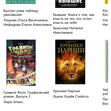
Быстро учим таблицу
Русск
умножения
Бывшие. Книга о том, как
Конт
класть на тех, кто хотел
Узорова Ольга Васильевна
,
Узор
класть на тебя
Нефедова Елена Алексеевна
Нефе
Краснова Наталья
Николаевна
Self
Хроники Нарнии
Гравити Фолз. Графический
рабо
роман. Выпуск 1
Льюис Клайв Стейплз
Петр
Хирш Алекс
Влад