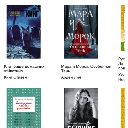
Русск
Летн
КлаТбище домашних
Мара и Морок. Особенная
повт
жЫвотных
Тень
Узор
Кинг Стивен
Арден Лия
Нефе