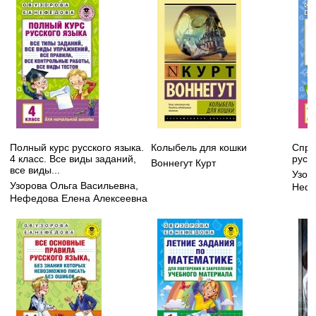
Полный курс русского языка.
Колыбель для кошки
Спра
4 класс. Все виды заданий,
русс
Воннегут Курт
все виды...
Узор
Узорова Ольга Васильевна
,
Нефе
Нефедова Елена Алексеевна