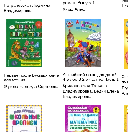
Узор
роман. Выпуск 1
Петрановская Людмила
Нефе
Хирш Алекс
Владимировна
Английский язык: для детей
Первая после Букваря книга
Хочу 
4-5 лет. В 2-х частях. Часть 1
для чтения
лет
Крижановская Татьяна
Жукова Надежда Сергеевна
Егуп
Владимировна
,
Бедич Елена
Алек
Владимировна