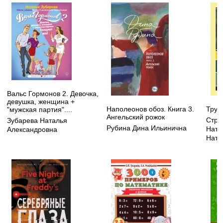
Вальс Гормонов 2. Девочка,
девушка, женщина +
Наполеонов обоз. Книга 3.
Труд
"мужская партия"....
Ангельский рожок
Стру
Зубарева Наталья
Рубина Дина Ильинична
Ната
Александровна
Ната