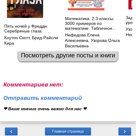
Зада
Математика. 2-3 классы.
урок
3000 примеров по
Пять ночей у Фредди.
математике. Табличное...
Узор
Серебряные глаза
Нефе
Нефедова Елена
Коутон Скотт
,
Брид-Райсли
Алексеевна
,
Узорова Ольга
Кира
Васильевна
Посмотреть другие посты и книги
Комментариев нет:
Отправить комментарий
❤ Ваше мнение очень важно для нас ❤
‹
›
Главная страница