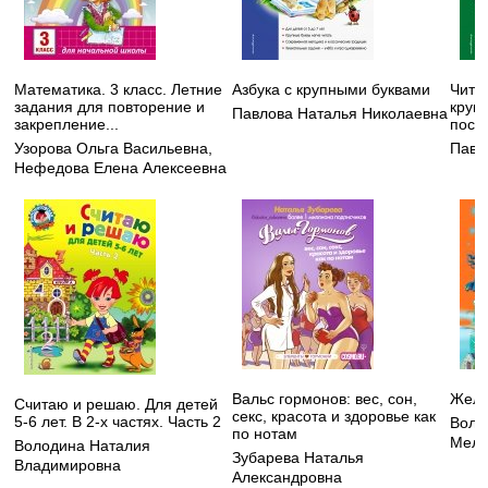
Математика. 3 класс. Летние
Азбука с крупными буквами
Чита
задания для повторение и
круп
Павлова Наталья Николаевна
закрепление...
посо
Узорова Ольга Васильевна
,
Павл
Нефедова Елена Алексеевна
Вальс гормонов: вес, сон,
Желт
Считаю и решаю. Для детей
секс, красота и здоровье как
5-6 лет. В 2-х частях. Часть 2
Волк
по нотам
Меле
Володина Наталия
Зубарева Наталья
Владимировна
Александровна