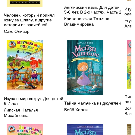
Английский язык. Для детей
Изуч
5-6 лет. В 2-х частях. Часть 2
одар
Человек, который принял
Крижановская Татьяна
жену за шляпу, и другие
Егуп
Владимировна
истории из врачебной...
Алек
Сакс Оливер
Пишу
Изучаю мир вокруг. Для детей
лет. 
Тайна мальчика из джунглей
6-7 лет
Воло
Вебб Холли
Липская Наталья
Влад
Михайловна