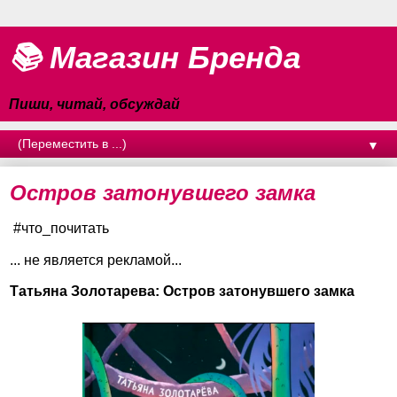
📚 Магазин Бренда
Пиши, читай, обсуждай
▼
Остров затонувшего замка
#что_почитать
... не является рекламой...
Татьяна Золотарева: Остров затонувшего замка