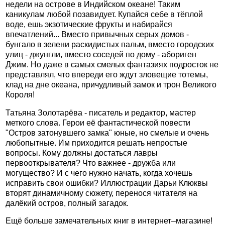
недели на острове в Индийском океане! Таким
каникулам любой позавидует. Купайся себе в тёплой
воде, ешь экзотические фрукты и набирайся
впечатлений... Вместо привычных серых домов -
бунгало в зелени раскидистых пальм, вместо городских
улиц - джунгли, вместо соседей по дому - абориген
Джим. Но даже в самых смелых фантазиях подросток не
представлял, что впереди его ждут зловещие тотемы,
клад на дне океана, причудливый замок и трон Великого
Короля!
Татьяна Золотарёва - писатель и редактор, мастер
меткого слова. Герои её фантастической повести
"Остров затонувшего замка" юные, но смелые и очень
любопытные. Им приходится решать непростые
вопросы. Кому должны достаться лавры
первооткрывателя? Что важнее - дружба или
могущество? И с чего нужно начать, когда хочешь
исправить свои ошибки? Иллюстрации Дарьи Клюквы
вторят динамичному сюжету, перенося читателя на
далёкий остров, полный загадок.
Ещё больше замечательных книг в интернет–магазине!