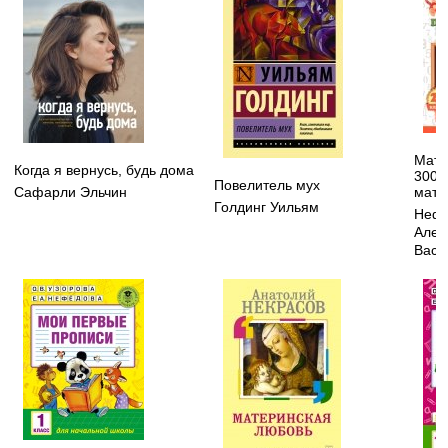
Мате
Когда я вернусь, будь дома
3000
Повелитель мух
мате
Сафарли Эльчин
Голдинг Уильям
Нефе
Алек
Васи