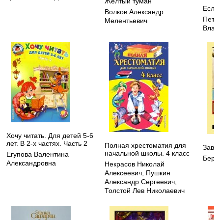
Желтый туман
Если
Волков Александр
Петр
Мелентьевич
Влад
Хочу читать. Для детей 5-6
лет. В 2-х частях. Часть 2
Полная хрестоматия для
Заво
начальной школы. 4 класс
Егупова Валентина
Берд
Александровна
Некрасов Николай
Алексеевич
,
Пушкин
Александр Сергеевич
,
Толстой Лев Николаевич