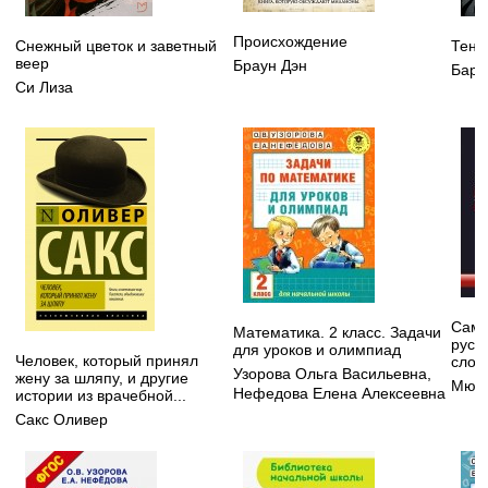
Происхождение
Снежный цветок и заветный
Тень 
веер
Браун Дэн
Бард
Си Лиза
Самы
Математика. 2 класс. Задачи
русс
для уроков и олимпиад
Человек, который принял
слов
Узорова Ольга Васильевна
,
жену за шляпу, и другие
Мюлл
Нефедова Елена Алексеевна
истории из врачебной...
Сакс Оливер