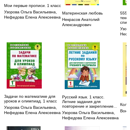
Мои первые прописи. 1 класс
Узорова Ольга Васильевна
,
Материнская любовь
555 
Нефедова Елена Алексеевна
текс
Некрасов Анатолий
списы
Александрович
Узор
Нефе
Задачи по математике для
Русский язык. 1 класс.
уроков и олимпиад. 1 класс
Летние задания для
Колы
повторение и закрепление...
Узорова Ольга Васильевна
,
Вонн
Нефедова Елена Алексеевна
Узорова Ольга Васильевна
,
Нефедова Елена Алексеевна