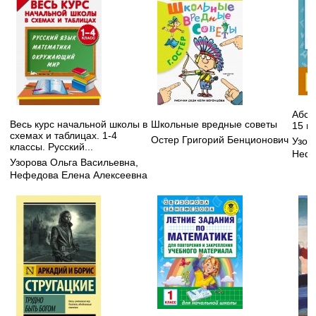
Абсо
Весь курс начальной школы в
Школьные вредные советы
15 ми
схемах и таблицах. 1-4
Остер Григорий Бенционович
Узор
классы. Русский...
Нефе
Узорова Ольга Васильевна
,
Нефедова Елена Алексеевна