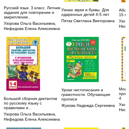
Русский язык. 3 класс. Летние
Узнаю звуки и буквы. Для
Абсо
задания для повторение и
одаренных детей 4-5 лет
15 ми
закрепление...
Пятак Светлана Викторовна
Узор
Узорова Ольга Васильевна
,
Нефе
Нефедова Елена Алексеевна
Мои 
Уроки чистописания и
пропи
грамотности. Обучающие
4
Большой сборник диктантов
прописи
по русскому языку с
Узор
Жукова Надежда Сергеевна
правилами и...
Нефе
Узорова Ольга Васильевна
,
Нефедова Елена Алексеевна