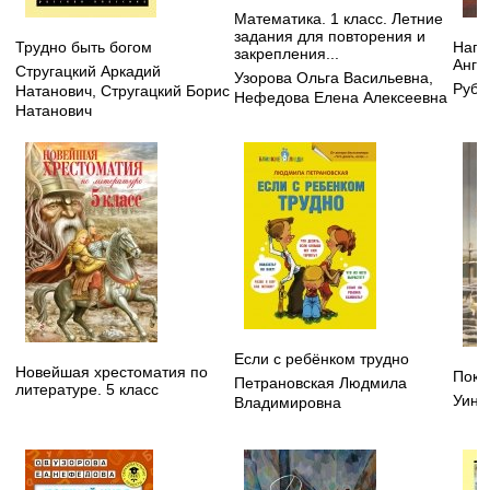
Математика. 1 класс. Летние
задания для повторения и
Трудно быть богом
Напо
закрепления...
Анге
Стругацкий Аркадий
Узорова Ольга Васильевна
,
Руби
Натанович
,
Стругацкий Борис
Нефедова Елена Алексеевна
Натанович
Если с ребёнком трудно
Новейшая хрестоматия по
Пока
Петрановская Людмила
литературе. 5 класс
Уинг
Владимировна