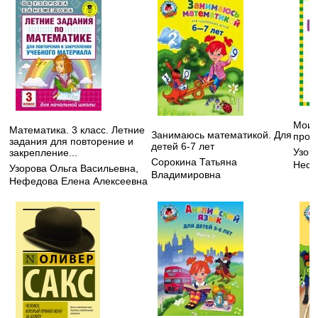
Мои 
Математика. 3 класс. Летние
Занимаюсь математикой. Для
пропи
задания для повторение и
детей 6-7 лет
Узор
закрепление...
Сорокина Татьяна
Нефе
Узорова Ольга Васильевна
,
Владимировна
Нефедова Елена Алексеевна