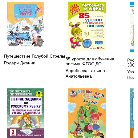
Путешествие Голубой Стрелы
85 уроков для обучения
Русск
Родари Джанни
письму. ФГОС ДО
3000
Воробьева Татьяна
Узор
Анатольевна
Нефё