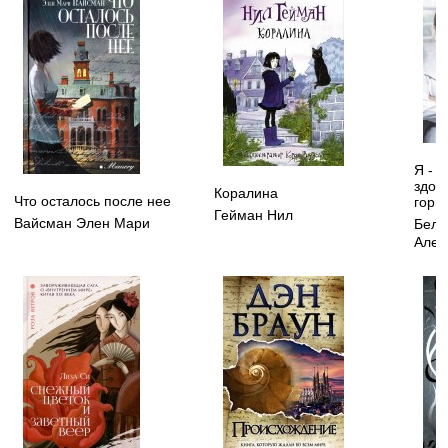
Я - 
здор
Коралина
Что осталось после нее
горм
Гейман Нил
Вайсман Элен Мари
Бело
Алек