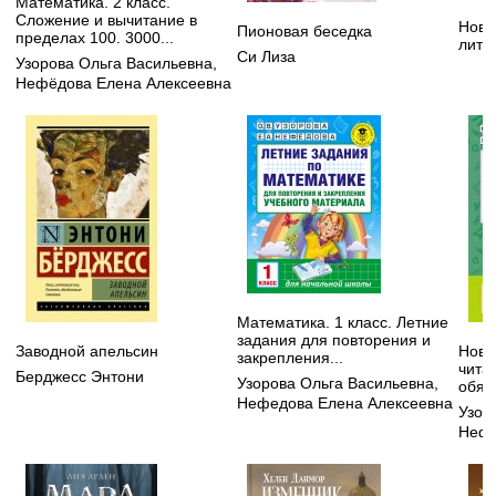
Математика. 2 класс.
Сложение и вычитание в
Нове
Пионовая беседка
пределах 100. 3000...
лите
Си Лиза
Узорова Ольга Васильевна
,
Нефёдова Елена Алексеевна
Математика. 1 класс. Летние
задания для повторения и
Заводной апельсин
Новы
закрепления...
чита
Берджесс Энтони
Узорова Ольга Васильевна
,
обяз
Нефедова Елена Алексеевна
Узор
Нефе