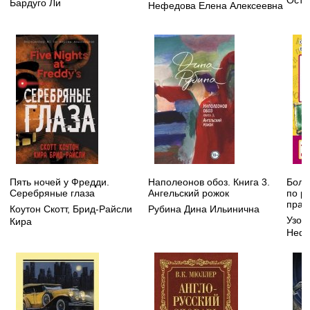
Бардуго Ли
Нефедова Елена Алексеевна
Пять ночей у Фредди.
Наполеонов обоз. Книга 3.
Боль
Серебряные глаза
Ангельский рожок
по р
прав
Коутон Скотт
,
Брид-Райсли
Рубина Дина Ильинична
Узор
Кира
Нефе