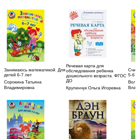
Речевая карта для
Занимаюсь математикой. Для
Счит
обследования ребенка
детей 6-7 лет
5-6 л
дошкольного возраста. ФГОС
ДО
Сорокина Татьяна
Воло
Владимировна
Влад
Крупенчук Ольга Игоревна