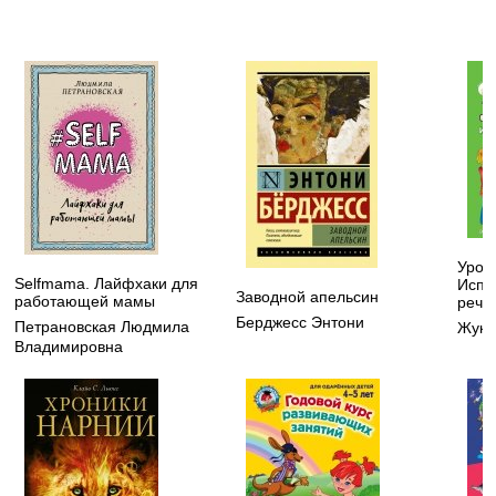
Урок
Selfmama. Лайфхаки для
Испр
Заводной апельсин
работающей мамы
речи
Берджесс Энтони
Петрановская Людмила
Жуко
Владимировна