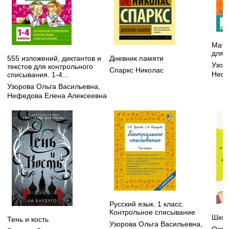
Мате
для 
555 изложений, диктантов и
Дневник памяти
Узор
текстов для контрольного
Спаркс Николас
Нефе
списывания. 1-4...
Узорова Ольга Васильевна
,
Нефедова Елена Алексеевна
Русский язык. 1 класс.
Контрольное списывание
Школ
Тень и кость
Узорова Ольга Васильевна
,
Осте