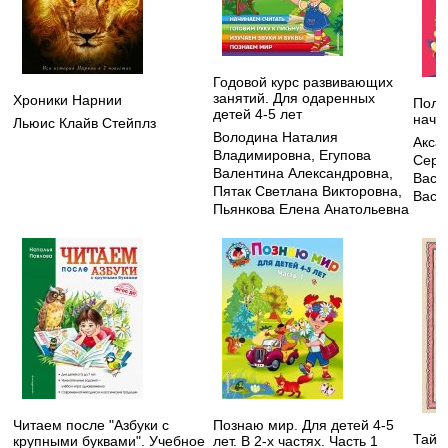
Годовой курс развивающих
занятий. Для одаренных
Хроники Нарнии
Полн
детей 4-5 лет
нача
Льюис Клайв Стейплз
Володина Наталия
Акса
Владимировна
,
Егупова
Серг
Валентина Александровна
,
Васи
Пятак Светлана Викторовна
,
Васи
Пьянкова Елена Анатольевна
Читаем после "Азбуки с
Познаю мир. Для детей 4-5
Тайн
крупными буквами". Учебное
лет. В 2-х частях. Часть 1