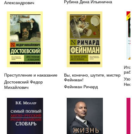
Рубина Дина Ильинична
Александрович
Итог
рабо
Преступление и наказание
Вы, конечно, шутите, мистер
Узор
Фейнман!
Достоевский Федор
Нефе
Фейнман Ричард
Михайлович