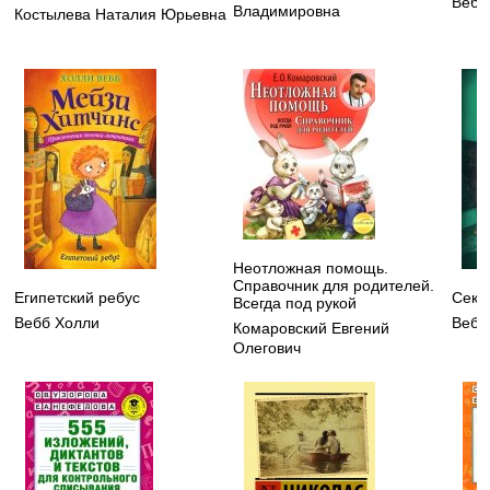
Вебб
Владимировна
Костылева Наталия Юрьевна
Неотложная помощь.
Справочник для родителей.
Египетский ребус
Секр
Всегда под рукой
Вебб Холли
Вебб
Комаровский Евгений
Олегович