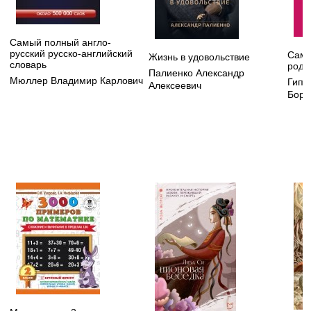
Самый полный англо-
русский русско-английский
Сама
Жизнь в удовольствие
словарь
роди
Палиенко Александр
Мюллер Владимир Карлович
Гипп
Алексеевич
Бори