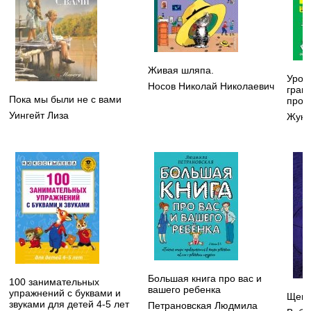
Живая шляпа.
Урок
Носов Николай Николаевич
грам
Пока мы были не с вами
проп
Уингейт Лиза
Жуко
Большая книга про вас и
100 занимательных
вашего ребенка
упражнений с буквами и
Щено
звуками для детей 4-5 лет
Петрановская Людмила