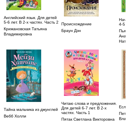
Английский язык. Для детей
Начи
5-6 лет. В 2-х частях. Часть 2
Происхождение
4-5 л
Крижановская Татьяна
Браун Дэн
Пьян
Владимировна
Анат
Ната
Читаю слова и предложения.
Если
Для детей 6-7 лет. В 2-х
Тайна мальчика из джунглей
частях. Часть 1
Петр
Вебб Холли
Влад
Пятак Светлана Викторовна