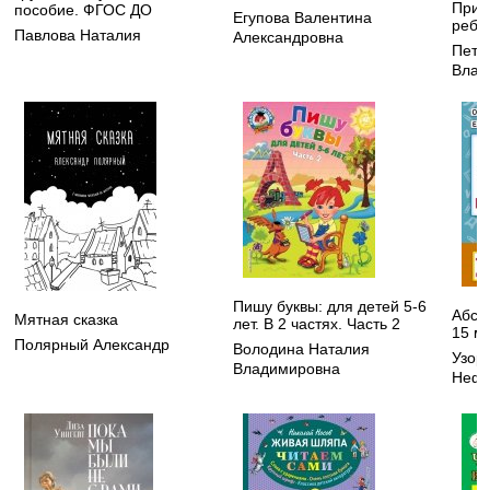
Прив
пособие. ФГОС ДО
Егупова Валентина
ребе
Павлова Наталия
Александровна
Петр
Влад
Пишу буквы: для детей 5-6
Абсо
Мятная сказка
лет. В 2 частях. Часть 2
15 ми
Полярный Александр
Володина Наталия
Узор
Владимировна
Нефе