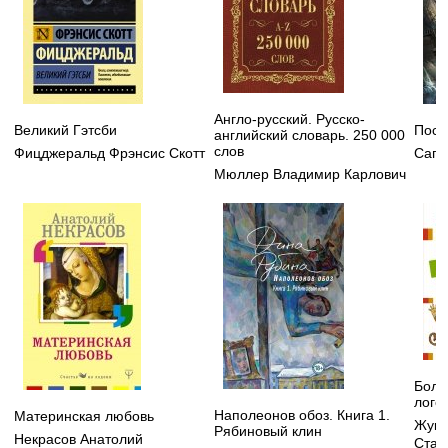
Англо-русский. Русско-
Великий Гэтсби
Посл
английский словарь. 250 000
слов
Фицджеральд Фрэнсис Скотт
Сапк
Мюллер Владимир Карлович
Боль
лого
Наполеонов обоз. Книга 1.
Материнская любовь
Жуко
Рябиновый клин
Некрасов Анатолий
Стан