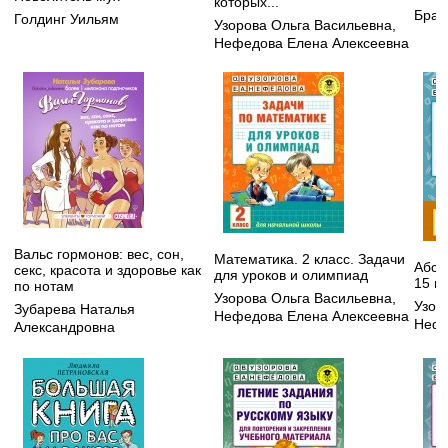
которых...
Брау
Голдинг Уильям
Узорова Ольга Васильевна
,
Нефедова Елена Алексеевна
Вальс гормонов: вес, сон,
Математика. 2 класс. Задачи
Абсо
секс, красота и здоровье как
для уроков и олимпиад
15 ми
по нотам
Узорова Ольга Васильевна
,
Узор
Зубарева Наталья
Нефедова Елена Алексеевна
Нефе
Александровна