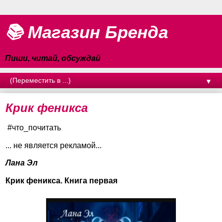
📚 Магазин Бренда
Пиши, читай, обсуждай
▼
Крик феникса
#что_почитать
... не является рекламой...
Лана Эл
Крик феникса. Книга первая