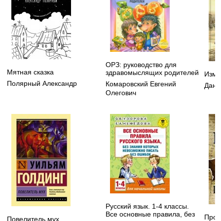
ОРЗ: руководство для
Мятная сказка
здравомыслящих родителей
Изме
Полярный Александр
Комаровский Евгений
Данм
Олегович
Русский язык. 1-4 классы.
Все основные правила, без
Прои
Повелитель мух