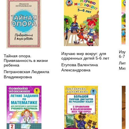
Изуч
Изучаю мир вокруг: для
Тайная опора.
6-7 л
одаренных детей 5-6 лет
Привязанность в жизни
Липс
Егупова Валентина
ребенка
Миха
Александровна
Петрановская Людмила
Владимировна