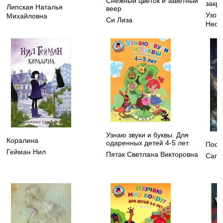
Снежный цветок и заветный
закре
Липская Наталья
веер
Узор
Михайловна
Си Лиза
Нефе
Узнаю звуки и буквы. Для
Коралина
одаренных детей 4-5 лет
Посл
Гейман Нил
Пятак Светлана Викторовна
Сапк