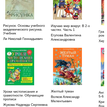
Рисунок. Основы учебного
Изучаю мир вокруг. В 2-х
академического рисунка.
частях. Часть 1
Грав
Учебник
Егупова Валентина
рома
Ли Николай Геннадьевич
Александровна
Хирш
Желтый туман
Уроки чистописания и
Англ
грамотности. Обучающие
5-6 л
Волков Александр
прописи
Мелентьевич
Криж
Жукова Надежда Сергеевна
Влад