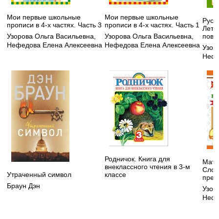
Мои первые школьные
Мои первые школьные
Русск
прописи в 4-х частях. Часть 3
прописи в 4-х частях. Часть 1
Летн
Узорова Ольга Васильевна
,
Узорова Ольга Васильевна
,
повт
Нефедова Елена Алексеевна
Нефедова Елена Алексеевна
Узор
Нефе
Родничок. Книга для
Мате
внеклассного чтения в 3-м
Слож
Утраченный символ
классе
пред
Браун Дэн
Узор
Нефё