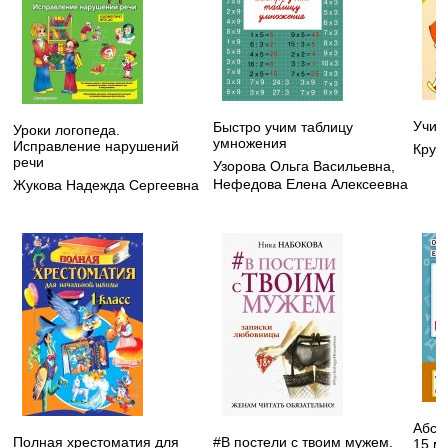
Учим
Быстро учим таблицу
Уроки логопеда.
умножения
Исправление нарушений
Круп
речи
Узорова Ольга Васильевна
,
Нефедова Елена Алексеевна
Жукова Надежда Сергеевна
Абсо
Полная хрестоматия для
#В постели с твоим мужем.
15 ми