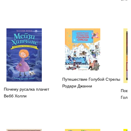
Путешествие Голубой Стрелы
Родари Джанни
Почему русалка плачет
Пове
Вебб Холли
Голд