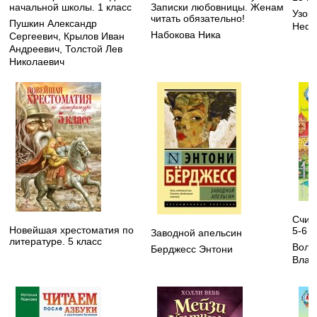
начальной школы. 1 класс
Записки любовницы. Женам
Узор
читать обязательно!
Пушкин Александр
Нефе
Набокова Ника
Сергеевич
,
Крылов Иван
Андреевич
,
Толстой Лев
Николаевич
Счит
Новейшая хрестоматия по
5-6 л
Заводной апельсин
литературе. 5 класс
Воло
Берджесс Энтони
Влад