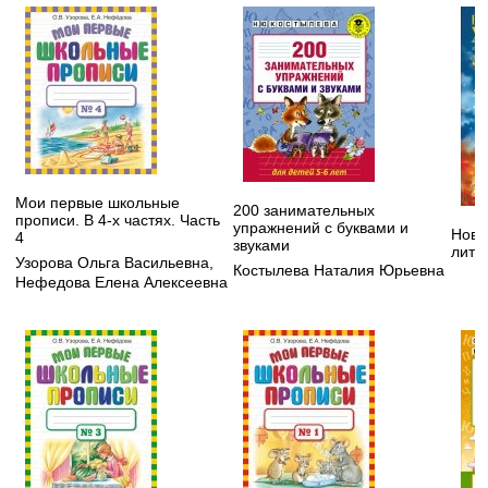
Мои первые школьные
200 занимательных
прописи. В 4-х частях. Часть
упражнений с буквами и
Нове
4
звуками
лите
Узорова Ольга Васильевна
,
Костылева Наталия Юрьевна
Нефедова Елена Алексеевна