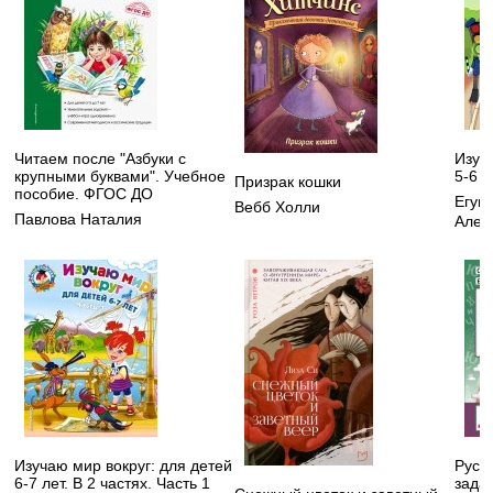
Читаем после "Азбуки с
Изуч
крупными буквами". Учебное
5-6 л
Призрак кошки
пособие. ФГОС ДО
Егуп
Вебб Холли
Павлова Наталия
Алек
Изучаю мир вокруг: для детей
Русск
6-7 лет. В 2 частях. Часть 1
зада