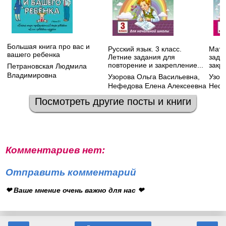
Большая книга про вас и
Русский язык. 3 класс.
Мате
вашего ребенка
Летние задания для
зада
повторение и закрепление...
закр
Петрановская Людмила
Владимировна
Узорова Ольга Васильевна
,
Узор
Нефедова Елена Алексеевна
Нефе
Посмотреть другие посты и книги
Комментариев нет:
Отправить комментарий
❤ Ваше мнение очень важно для нас ❤