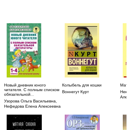
Новый дневник юного
Колыбель для кошки
Мате
читателя. С полным списком
Воннегут Курт
Некр
обязательной...
Алек
Узорова Ольга Васильевна
,
Нефедова Елена Алексеевна