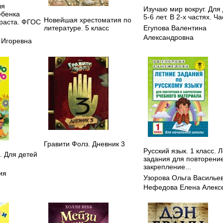
ля
Изучаю мир вокруг. Для
ебенка
5-6 лет. В 2-х частях. Ча
Новейшая хрестоматия по
раста. ФГОС
литературе. 5 класс
Егупова Валентина
Александровна
 Игоревна
Гравити Фолз. Дневник 3
Русский язык. 1 класс. 
. Для детей
задания для повторени
закрепление...
ия
Узорова Ольга Василье
Нефедова Елена Алекс