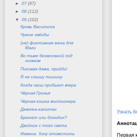
►
07
(97)
►
08
(112)
▼
09
(102)
Кровь Василиска
Чужие звёзды
(не) фиктивная жена для
Маги
Во тьме безмолвной под
холмом
Пиковая дама, прийди!
Я не слышу тишину
Когда часы пробьют вчера
Чёрная Гронья
Чёрная кошка миллионера
Девочка-капитан
Узнать 
Брюнет или блондин?
Аннота
Двойник с того света
Измена. Хочу отомстить
Первая к