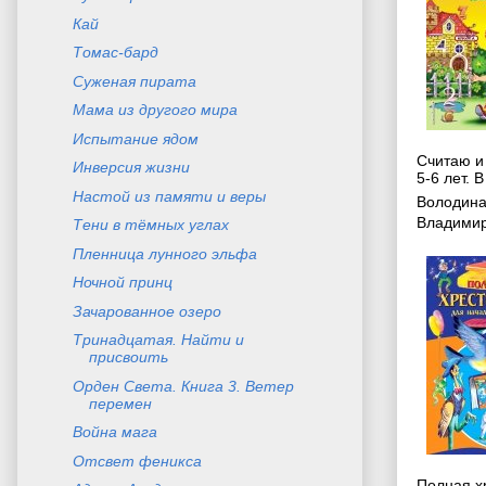
Кай
Томас-бард
Суженая пирата
Мама из другого мира
Испытание ядом
Считаю и
Инверсия жизни
5-6 лет. В
Настой из памяти и веры
Володина
Владими
Тени в тёмных углах
Пленница лунного эльфа
Ночной принц
Зачарованное озеро
Тринадцатая. Найти и
присвоить
Орден Света. Книга 3. Ветер
перемен
Война мага
Отсвет феникса
Полная х