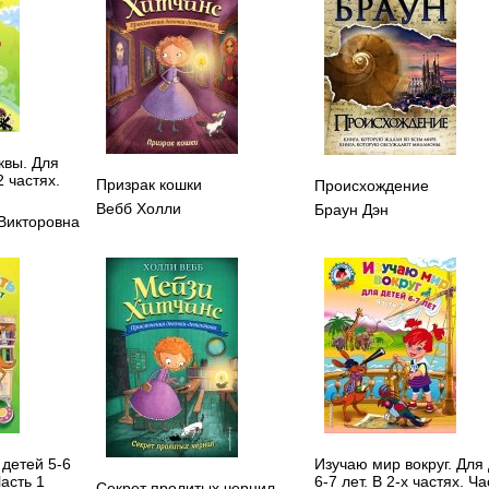
квы. Для
2 частях.
Призрак кошки
Происхождение
Вебб Холли
Браун Дэн
Викторовна
 детей 5-6
Изучаю мир вокруг. Для
Часть 1
6-7 лет. В 2-х частях. Ча
Секрет пролитых чернил