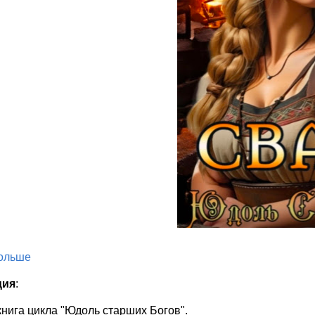
больше
ция
:
нига цикла "Юдоль старших Богов".