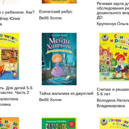
Речевая карта д
обследования р
Египетский ребус
 с ребенком. Как?
дошкольного воз
ДО
Вебб Холли
йтер Юлия
Крупенчук Ольга
а
ть. Для детей 5-6
Считаю и решаю
 частях. Часть 2
Тайна мальчика из джунглей
5-6 лет
Валентина
Вебб Холли
Володина Натал
ровна
Владимировна