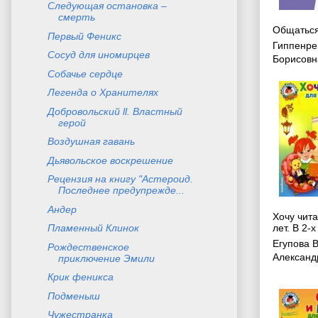
Следующая остановка –
смерть
Общаться
Первый Феникс
Гиппенре
Сосуд для иномирцев
Борисовн
Собачье сердце
Легенда о Хранителях
Добровольский ll. Властный
герой
Воздушная гавань
Дьявольское воскрешение
Рецензия на книгу "Астероид.
Последнее предупрежде...
Андер
Хочу чита
лет. В 2-х
Пламенный Клинок
Егупова 
Рождественское
Александ
приключение Эмили
Крик феникса
Подменыш
Чужестранка