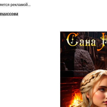
ляется рекламой...
арциссова