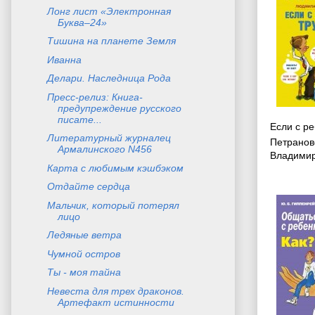
Лонг лист «Электронная
Буква–24»
Тишина на планете Земля
Иванна
Делари. Наследница Рода
Пресс-релиз: Книга-
предупреждение русского
писате...
Если с р
Литературный журналец
Петранов
Армалинского N456
Владими
Карта с любимым кэшбэком
Отдайте сердца
Мальчик, который потерял
лицо
Ледяные ветра
Чумной остров
Ты - моя тайна
Невеста для трех драконов.
Артефакт истинности