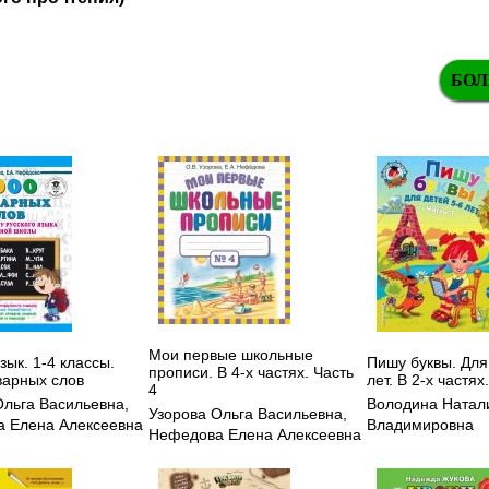
БОЛ
Мои первые школьные
зык. 1-4 классы.
Пишу буквы. Для
прописи. В 4-х частях. Часть
варных слов
лет. В 2-х частях
4
Ольга Васильевна
,
Володина Натал
Узорова Ольга Васильевна
,
 Елена Алексеевна
Владимировна
Нефедова Елена Алексеевна