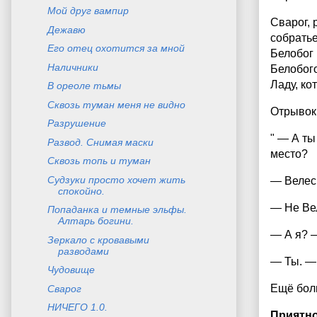
Мой друг вампир
Сварог, 
Дежавю
собратье
Его отец охотится за мной
Белобог 
Наличники
Белобого
Ладу, ко
В ореоле тьмы
Сквозь туман меня не видно
Отрывок
Разрушение
" — А ты
Развод. Снимая маски
место?
Сквозь топь и туман
Судзуки просто хочет жить
— Велес 
спокойно.
— Не Вел
Попаданка и темные эльфы.
Алтарь богини.
— А я? 
Зеркало с кровавыми
разводами
— Ты. — 
Чудовище
Ещё боль
Сварог
НИЧЕГО 1.0.
Приятно