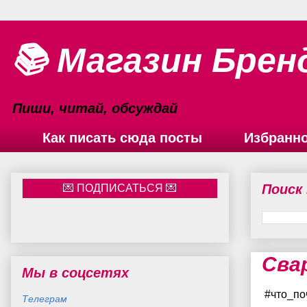
📚 Магазин Брен
Пиши, читай, обсуждай
Как писать сюда посты
Избранн
Поиск
Сва
Мы в соцсетях
#что_по
Телеграм