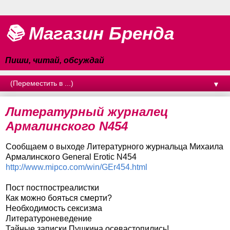
📚 Магазин Бренда
Пиши, читай, обсуждай
▼
Литературный журналец
Армалинского N454
Сообщаем о выходе Литературного журнальца Михаила
Армалинского General Erotic N454
http://www.mipco.com/win/GEr454.html
Пост постпостреалистки
Как можно бояться смерти?
Необходимость сексизма
Литературоневедение
Тайные записки Пушкина осевастопились!