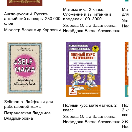
Математика. 2 класс.
Мате
Англо-русский. Русско-
Сложение и вычитание в
для 
английский словарь. 250 000
пределах 100. 3000...
Узор
слов
Узорова Ольга Васильевна
,
Нефе
Мюллер Владимир Карлович
Нефёдова Елена Алексеевна
Selfmama. Лайфхаки для
Полный курс математики. 2
Полн
работающей мамы
класс
2 кл
Петрановская Людмила
все в
Узорова Ольга Васильевна
,
Владимировна
Узор
Нефедова Елена Алексеевна
Нефе