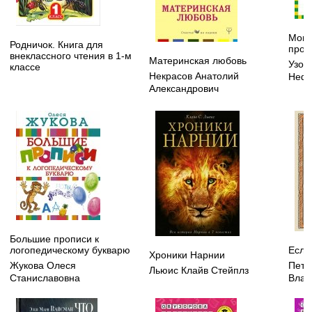
Мои 
Родничок. Книга для
пропи
внеклассного чтения в 1-м
Материнская любовь
Узор
классе
Некрасов Анатолий
Нефе
Александрович
Большие прописи к
логопедическому букварю
Если
Хроники Нарнии
Жукова Олеся
Петр
Льюис Клайв Стейплз
Станиславовна
Влад