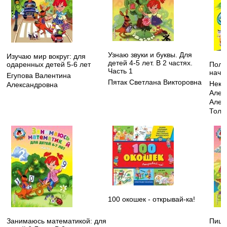
Узнаю звуки и буквы. Для
Изучаю мир вокруг: для
детей 4-5 лет. В 2 частях.
одаренных детей 5-6 лет
Полн
Часть 1
нача
Егупова Валентина
Пятак Светлана Викторовна
Некр
Александровна
Алек
Алек
Толс
100 окошек - открывай-ка!
Занимаюсь математикой: для
Пишу