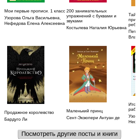
Мои первые прописи. 1 класс
200 занимательных
Тайн
упражнений с буквами и
Узорова Ольга Васильевна
,
прив
звуками
Нефедова Елена Алексеевна
ребе
Костылева Наталия Юрьевна
Петр
Влад
Итог
рабо
Маленький принц
Продажное королевство
Узор
Сент-Экзюпери Антуан де
Бардуго Ли
Нефе
Посмотреть другие посты и книги