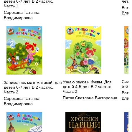
детей 6-7 лет. В 2 частях.
лет. 
Часть 1
Воло
Сорокина Татьяна
Влад
Владимировна
Счит
Узнаю звуки и буквы. Для
Занимаюсь математикой: для
5-6 л
детей 4-5 лет. В 2 частях.
детей 6-7 лет. В 2 частях.
Часть 2
Часть 2
Воло
Пятак Светлана Викторовна
Влад
Сорокина Татьяна
Владимировна