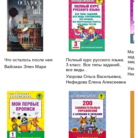
Мате
зада
Что осталось после нее
Полный курс русского языка.
закр
3 класс. Все типы заданий,
Вайсман Элен Мари
Узор
все виды...
Нефе
Узорова Ольга Васильевна
,
Нефедова Елена Алексеевна