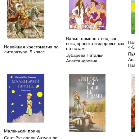
Вальс гормонов: вес, сон,
Начи
секс, красота и здоровье как
Новейшая хрестоматия по
4-5 л
по нотам
литературе. 5 класс
Пьян
Зубарева Наталья
Анат
Александровна
Ната
Маленький принц
Сент-Экзюпери Антуан де