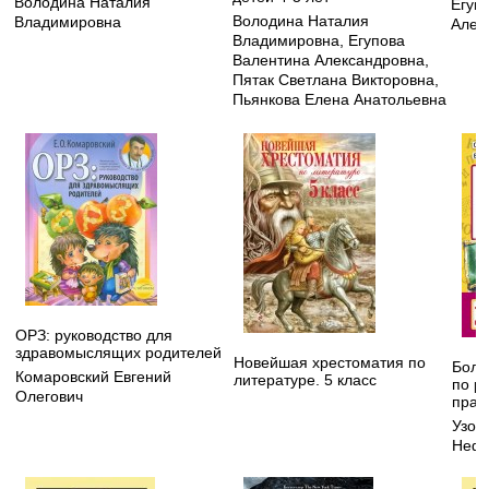
Володина Наталия
Егуп
Володина Наталия
Владимировна
Алек
Владимировна
,
Егупова
Валентина Александровна
,
Пятак Светлана Викторовна
,
Пьянкова Елена Анатольевна
ОРЗ: руководство для
здравомыслящих родителей
Новейшая хрестоматия по
Боль
Комаровский Евгений
литературе. 5 класс
по р
Олегович
прав
Узор
Нефе