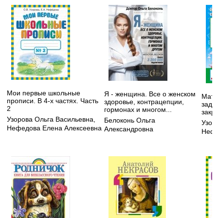
Мои первые школьные
Я - женщина. Все о женском
Мате
прописи. В 4-х частях. Часть
здоровье, контрацепции,
зада
2
гормонах и многом...
закр
Узорова Ольга Васильевна
,
Белоконь Ольга
Узор
Нефедова Елена Алексеевна
Александровна
Нефе