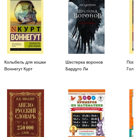
Колыбель для кошки
Шестерка воронов
Пове
Воннегут Курт
Бардуго Ли
Голд