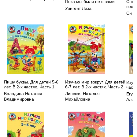
Пока мы были не с вами
Снеж
веер
Уингейт Лиза
Си Л
Пишу буквы. Для детей 5-6
Изучаю мир вокруг. Для детей
Изуча
лет. В 2-х частях. Часть 1
6-7 лет. В 2-х частях. Часть 2
частя
Володина Наталия
Липская Наталья
Егуп
Владимировна
Михайловна
Алек