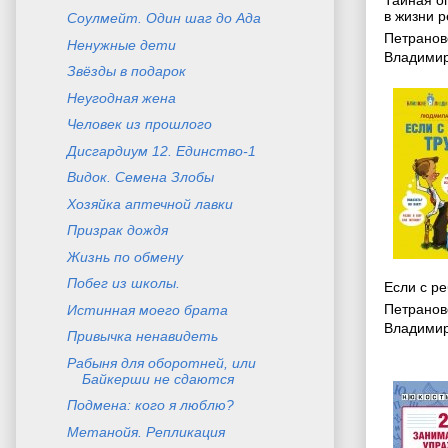
в жизни 
Соулмейт. Один шаг до Ада
Петранов
Ненужные дети
Владими
Звёзды в подарок
Неугодная жена
Человек из прошлого
Дисгардиум 12. Единство-1
Видок. Семена Злобы
Хозяйка аптечной лавки
Призрак дождя
Жизнь по обмену
Побег из школы.
Если с р
Петранов
Истинная моего брата
Владими
Привычка ненавидеть
Рабыня для оборотней, или
Байкерши не сдаются
Подмена: кого я люблю?
Метанойя. Репликация