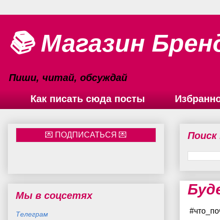
📚 Магазин Брен
Пиши, читай, обсуждай
Как писать сюда посты
Избранн
Поиск
Буд
Мы в соцсетях
#что_по
Телеграм