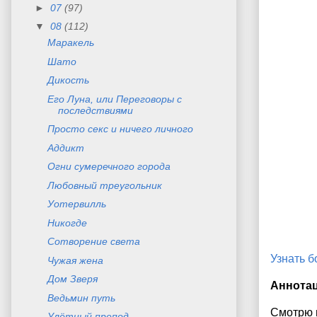
►
07
(97)
▼
08
(112)
Маракель
Шато
Дикость
Его Луна, или Переговоры с
последствиями
Просто секс и ничего личного
Аддикт
Огни сумеречного города
Любовный треугольник
Уотервилль
Никогде
Сотворение света
Узнать 
Чужая жена
Дом Зверя
Аннота
Ведьмин путь
Смотрю 
Улётный препод