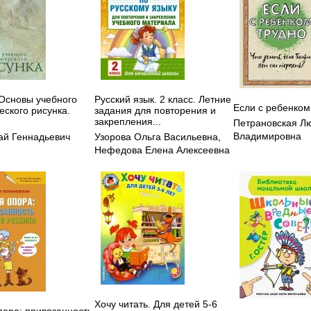
 Основы учебного
Русский язык. 2 класс. Летние
Если с ребенком
еского рисунка.
задания для повторения и
закрепления...
Петрановская Л
Владимировна
ай Геннадьевич
Узорова Ольга Васильевна
,
Нефедова Елена Алексеевна
Хочу читать. Для детей 5-6
пора: привязанность