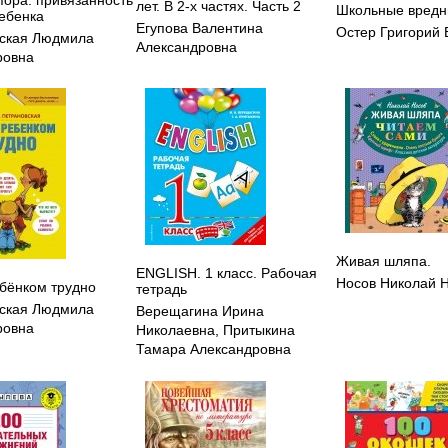
лет. В 2-х частях. Часть 2
Школьные вредн
ребенка
Егупова Валентина
Остер Григорий
ская Людмила
Александровна
ровна
Живая шляпа.
ENGLISH. 1 класс. Рабочая
Носов Николай 
ебёнком трудно
тетрадь
ская Людмила
Верещагина Ирина
ровна
Николаевна
,
Притыкина
Тамара Александровна