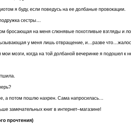
иотом я буду, если поведусь на ее долбаные провокации.
подружка сестры…
ом бросающая на меня слюнявые похотливые взгляды и ло
вызывающая у меня лишь отвращение, и…разве что…жалос
 мои мозги, когда на той долбаной вечеринке я подошел к 
отшила.
перь?
ее, а потом пошлю нахрен. Сама напросилась…
ше замечательных книг в интернет–магазине!
го прочтения)