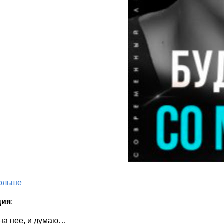
больше
ция
:
на нее, и думаю…