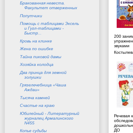
Бракованная невеста.
Факультет отверженных
Попутчики
Помощь с таблицами Эксель
и Гугл-таблицами -
Быстр...
200 зани
Кровь на клинке
упражнен
звуками
Жена по ошибке
Костылев
Тайна пиковой дамы
Хозяйка колодца
Два принца для земной
золушки
Грязелечебница «Чаша
Аждаи»
Тысяча камней
Счастье на краю
Юбилейный - Литературный
Речевая 
журналец Армалинского
обследов
N455
дошкольн
ДО
Копье судьбы