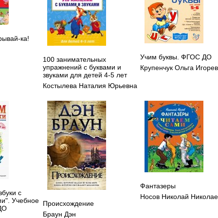
рывай-ка!
Учим буквы. ФГОС ДО
100 занимательных
упражнений с буквами и
Крупенчук Ольга Игоре
звуками для детей 4-5 лет
Костылева Наталия Юрьевна
Фантазеры
збуки с
Носов Николай Николае
и". Учебное
Происхождение
ДО
Браун Дэн