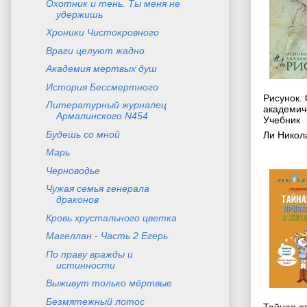
Охотник и тень. Ты меня не
удержишь
Хроники Чистокровного
Враги целуют жадно
Академия мертвых душ
История Бессмертного
Рисунок.
Литературный журналец
академич
Армалинского N454
Учебник
Будешь со мной
Ли Никол
Марь
Черноводье
Чужая семья генерала
драконов
Кровь хрустального цветка
Магеллан - Часть 2 Егерь
По праву вражды и
истинности
Выживут только мёртвые
Безмятежный лотос
Тайная о