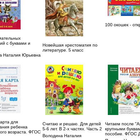
100 окошек - отк
мательных
ий с буквами и
Новейшая хрестоматия по
литературе. 5 класс
а Наталия Юрьевна
карта для
Считаю и решаю. Для детей
Читаем после "А
ания ребенка
5-6 лет. В 2-х частях. Часть 2
крупными буквам
ого возраста. ФГОС
пособие. ФГОС 
Володина Наталия