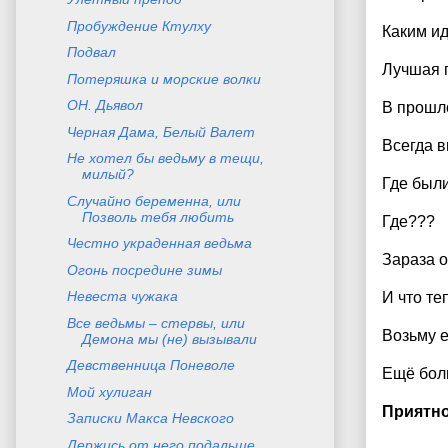
Пробуждение Ктулху
Каким ид
Подвал
Лучшая 
Потеряшка и морские волки
ОН. Дьявол
В прошл
Черная Дама, Белый Валет
Всегда 
Не хотел бы ведьму в тещи,
милый?
Где были
Случайно беременна, или
Позволь тебя любить
Где???
Честно украденная ведьма
Зараза 
Огонь посредине зимы
Невеста чужака
И что те
Все ведьмы – стервы, или
Возьму 
Демона мы (не) вызывали
Девственница Поневоле
Ещё боль
Мой хулиган
Приятно
Записки Макса Невского
Держись от него подальше