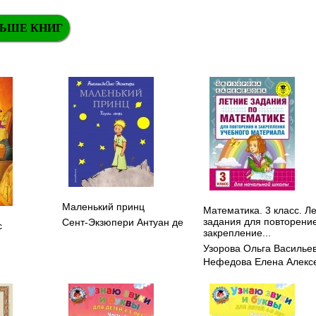
ЬШЕ КНИГ
Маленький принц
Математика. 3 класс. Л
задания для повторени
Сент-Экзюпери Антуан де
с
закрепление...
Узорова Ольга Василье
Нефедова Елена Алекс