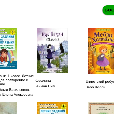
БОЛ
зык. 1 класс. Летние
для повторение и
Коралина
Египетский ребу
ие...
Гейман Нил
Вебб Холли
Ольга Васильевна
,
 Елена Алексеевна