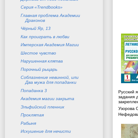
Серия «Trendbooks»
Главная проблема Академии
Драконов
Чёрный Яр, 13
Как проиграть в любви
Имперская Академия Магии
Шестое чувство
Нарушенная клятва
Порочный рыцарь
Соблазнение невинной, или
Два мужа для попаданки
Попаданка 3
Русский я
задания 
Академия магии закрыта
закреплен
Эльфийский пленник
Узорова 
Нефедова
Проклятая
Рабыня
Искушение для нечисти