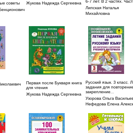
6-7 лет. В 2 частях. Част
ые советы
Жукова Надежда Сергеевна
Липская Наталья
 Бенционович
Михайловна
Русский язык. 3 класс. 
Первая после Букваря книга
Николаевич
задания для повторени
для чтения
закрепление...
Жукова Надежда Сергеевна
Узорова Ольга Василье
Нефедова Елена Алекс