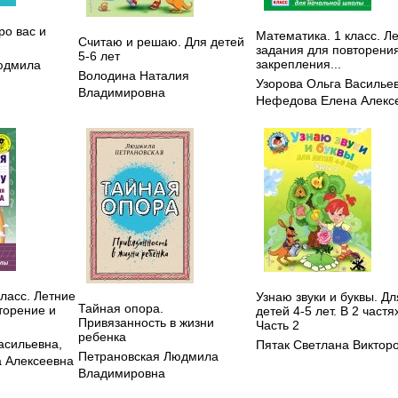
ро вас и
Математика. 1 класс. Л
Считаю и решаю. Для детей
задания для повторени
5-6 лет
закрепления...
юдмила
Володина Наталия
Узорова Ольга Василье
Владимировна
Нефедова Елена Алекс
класс. Летние
Узнаю звуки и буквы. Дл
Тайная опора.
торение и
детей 4-5 лет. В 2 частя
Привязанность в жизни
Часть 2
ребенка
асильевна
,
Пятак Светлана Виктор
Петрановская Людмила
 Алексеевна
Владимировна