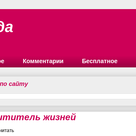
да
ое
Комментарии
Бесплатное
 по сайту
ититель жизней
читать