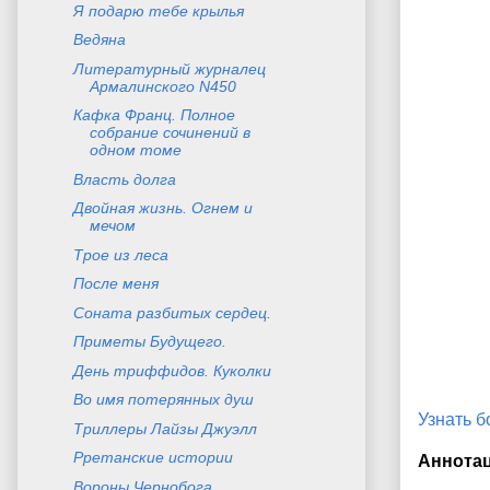
Я подарю тебе крылья
Ведяна
Литературный журналец
Армалинского N450
Кафка Франц. Полное
собрание сочинений в
одном томе
Власть долга
Двойная жизнь. Огнем и
мечом
Трое из леса
После меня
Соната разбитых сердец.
Приметы Будущего.
День триффидов. Куколки
Во имя потерянных душ
Узнать 
Триллеры Лайзы Джуэлл
Рретанские истории
Аннота
Вороны Чернобога