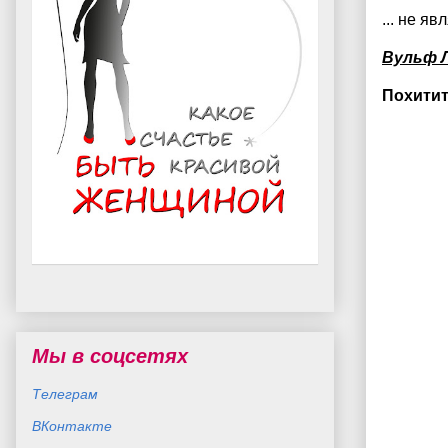
... не яв
Вульф Л
Похитит
Мы в соцсетях
Телеграм
ВКонтакте