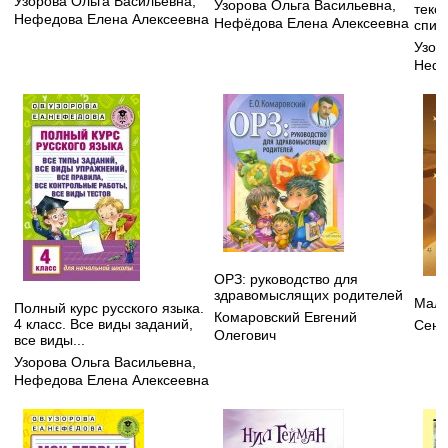
Узорова Ольга Васильевна
,
Узорова Ольга Васильевна
,
текс
Нефедова Елена Алексеевна
Нефёдова Елена Алексеевна
списы
Узор
Нефе
ОРЗ: руководство для
здравомыслящих родителей
Мале
Полный курс русского языка.
Комаровский Евгений
4 класс. Все виды заданий,
Сент
Олегович
все виды...
Узорова Ольга Васильевна
,
Нефедова Елена Алексеевна