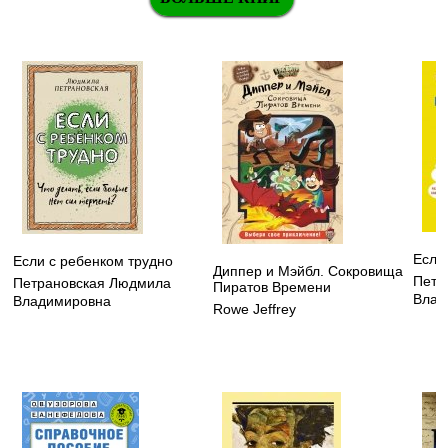
Если
Если с ребенком трудно
Диппер и Мэйбл. Сокровища
Петр
Петрановская Людмила
Пиратов Времени
Влад
Владимировна
Rowe Jeffrey