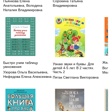
Пьянкова Елена
Сорокина Татьяна
Анатольевна
,
Володина
Владимировна
Наталия Владимировна
Желт
Быстро учим таблицу
Узнаю звуки и буквы. Для
умножения
детей 4-5 лет. В 2 частях.
Волк
Часть 2
Узорова Ольга Васильевна
,
Меле
Нефедова Елена Алексеевна
Пятак Светлана Викторовна