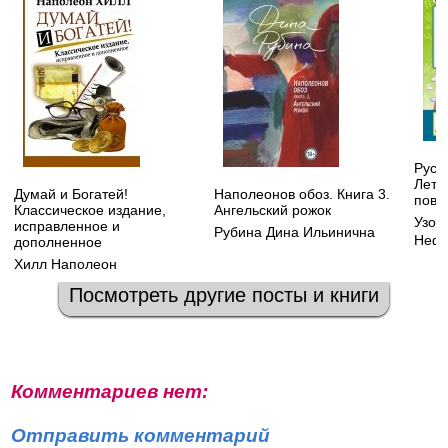
Русск
Летн
Думай и Богатей!
Наполеонов обоз. Книга 3.
повт
Классическое издание,
Ангельский рожок
Узор
исправленное и
Рубина Дина Ильинична
Нефе
дополненное
Хилл Наполеон
Посмотреть другие посты и книги
Комментариев нет:
Отправить комментарий