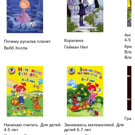
Англ
4-5 л
Коралина
Почему русалка плачет
Криж
Гейман Нил
Вебб Холли
Влад
Влад
Грав
Начинаю считать. Для детей
Занимаюсь математикой. Для
4-5 лет
детей 6-7 лет