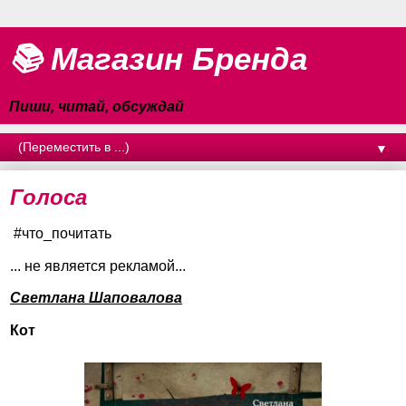
📚 Магазин Бренда
Пиши, читай, обсуждай
▼
Голоса
#что_почитать
... не является рекламой...
Светлана Шаповалова
Кот