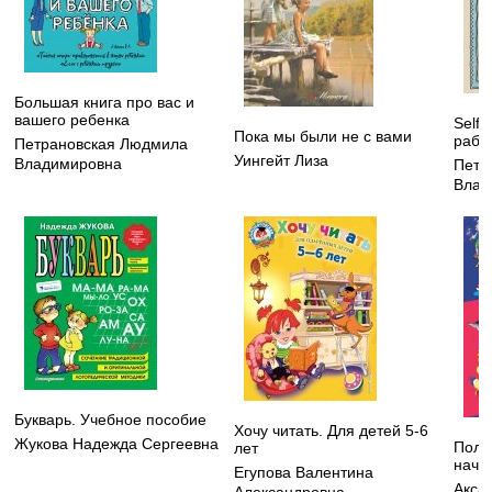
Большая книга про вас и
вашего ребенка
Self
Пока мы были не с вами
рабо
Петрановская Людмила
Уингейт Лиза
Владимировна
Петр
Влад
Букварь. Учебное пособие
Хочу читать. Для детей 5-6
Жукова Надежда Сергеевна
Полн
лет
нача
Егупова Валентина
Акса