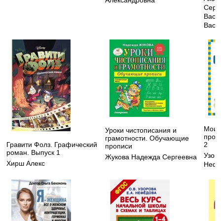
Александровна
Серг
Васи
Васи
Мои 
Уроки чистописания и
пропи
грамотности. Обучающие
Гравити Фолз. Графический
2
прописи
роман. Выпуск 1
Узор
Жукова Надежда Сергеевна
Хирш Алекс
Нефе