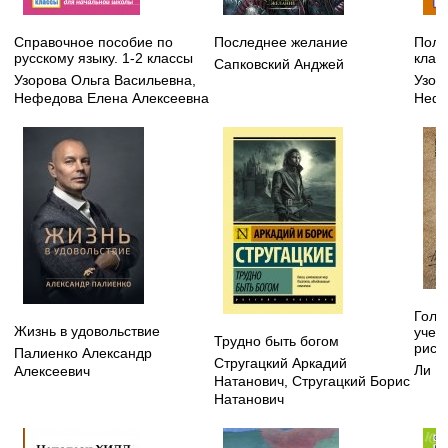
Справочное пособие по
Последнее желание
Полн
русскому языку. 1-2 классы
клас
Сапковский Анджей
Узорова Ольга Васильевна
,
Узор
Нефедова Елена Алексеевна
Нефе
Голо
Жизнь в удовольствие
учеб
Трудно быть богом
рису
Палиенко Александр
Стругацкий Аркадий
Ли Н
Алексеевич
Натанович
,
Стругацкий Борис
Натанович