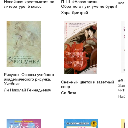
Новейшая хрестоматия по
П. Ш. #Новая жизнь.
клас
литературе. 5 класс
Обратного пути уже не будет!
Хара Дмитрий
Рисунок. Основы учебного
академического рисунка.
#В п
Снежный цветок и заветный
Учебник
Запи
веер
чита
Ли Николай Геннадьевич
Си Лиза
Набо