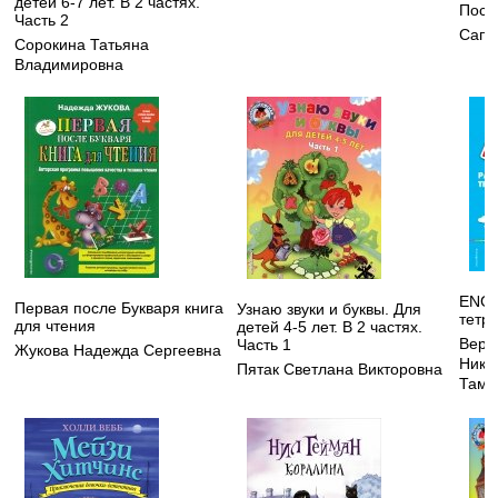
детей 6-7 лет. В 2 частях.
Посл
Часть 2
Сапк
Сорокина Татьяна
Владимировна
ENGL
Первая после Букваря книга
Узнаю звуки и буквы. Для
тетр
для чтения
детей 4-5 лет. В 2 частях.
Вере
Часть 1
Жукова Надежда Сергеевна
Нико
Пятак Светлана Викторовна
Тама