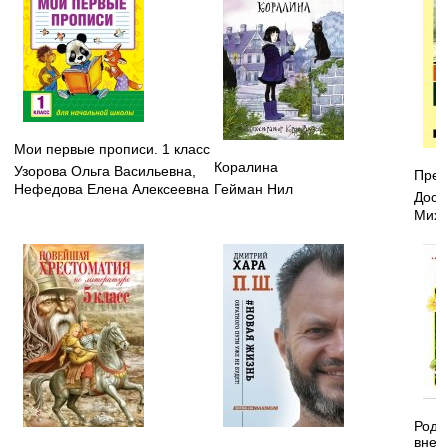
Мои первые прописи. 1 класс
Коралина
Узорова Ольга Васильевна
,
Прес
Нефедова Елена Алексеевна
Гейман Нил
Дост
Миха
Родн
внек