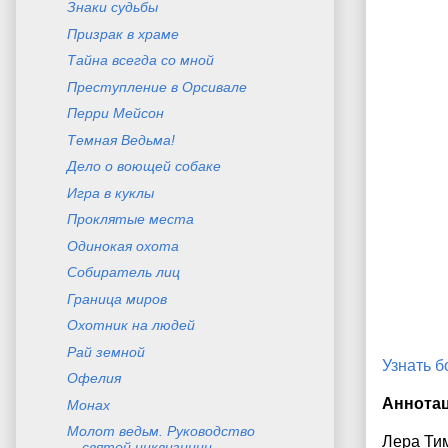
Знаки судьбы
Призрак в храме
Тайна всегда со мной
Преступление в Орсивале
Перри Мейсон
Темная Ведьма!
Дело о воющей собаке
Игра в куклы
Проклятые места
Одинокая охота
Собиратель лиц
Граница миров
Охотник на людей
Рай земной
Узнать 
Офелия
Аннота
Монах
Молот ведьм. Руководство
Лера Тим
святой инквизиции