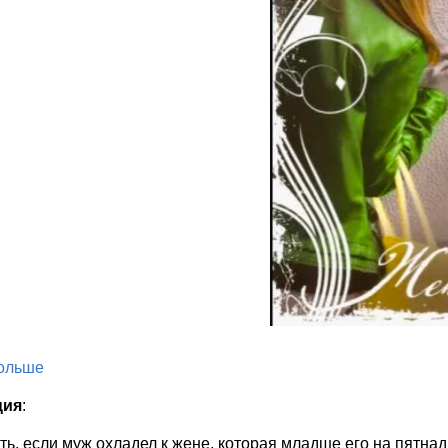
больше
ция
:
ть, если муж охладел к жене, которая младше его на пятнад