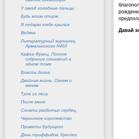
благопо
У звезд холодные пальцы
рождения
Будь моим отцом
предпола
Я подарю тебе крылья
Давай з
Ведяна
Литературный журналец
Армалинского N450
Кафка Франц. Полное
собрание сочинений в
одном томе
Власть долга
Двойная жизнь. Огнем и
мечом
Трое из леса
После меня
Соната разбитых сердец.
Черничное королевство
Приметы Будущего.
День триффидов. Куколки