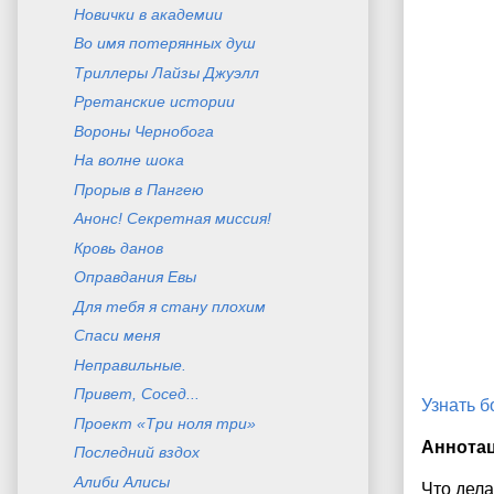
Новички в академии
Во имя потерянных душ
Триллеры Лайзы Джуэлл
Рретанские истории
Вороны Чернобога
На волне шока
Прорыв в Пангею
Анонс! Секретная миссия!
Кровь данов
Оправдания Евы
Для тебя я стану плохим
Спаси меня
Неправильные.
Привет, Сосед...
Узнать 
Проект «Три ноля три»
Аннота
Последний вздох
Алиби Алисы
Что дела