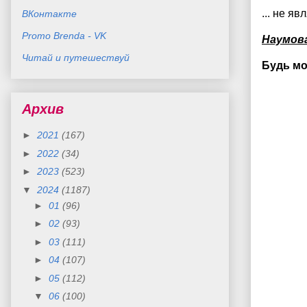
... не яв
ВКонтакте
Promo Brenda - VK
Наумов
Читай и путешествуй
Будь м
Архив
►
2021
(167)
►
2022
(34)
►
2023
(523)
▼
2024
(1187)
►
01
(96)
►
02
(93)
►
03
(111)
►
04
(107)
►
05
(112)
▼
06
(100)