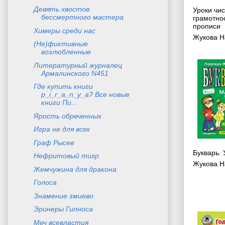
Девять хвостов
Уроки чи
бессмертного мастера
грамотно
прописи
Химеры среди нас
Жукова Н
(Не)фиктивные
возлюбленные
Литературный журналец
Армалинского N451
Где купить книги
p_i_r_a_n_y_a? Все новые
книги Пи...
Ярость обреченных
Игра не для всех
Граф Рысев
Букварь.
Нефритовый тигр
Жукова Н
Жемчужина для дракона
Голоса
Знамение змиево
Эринеры Гипноса
Меч всевластия