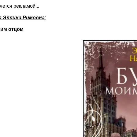
ляется рекламой...
а Эллина Римовна:
оим отцом