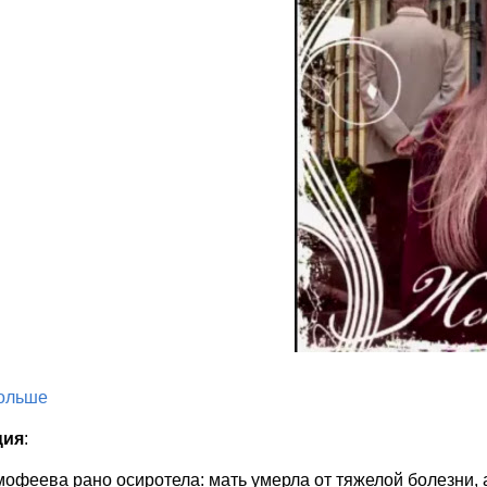
больше
ция
:
офеева рано осиротела: мать умерла от тяжелой болезни, 