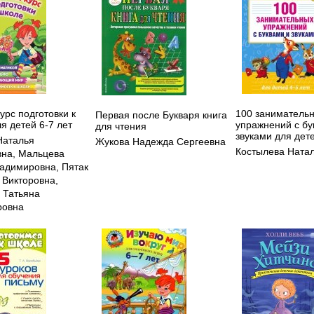
урс подготовки к
100 заниматель
Первая после Букваря книга
я детей 6-7 лет
упражнений с бу
для чтения
звуками для дете
Наталья
Жукова Надежда Сергеевна
Костылева Ната
вна
,
Мальцева
адимировна
,
Пятак
 Викторовна
,
 Татьяна
ровна