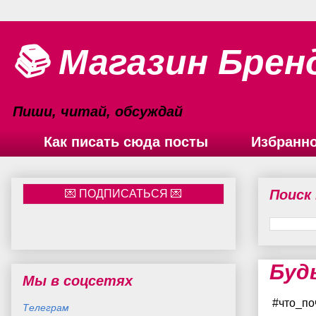
📚 Магазин Брен
Пиши, читай, обсуждай
Как писать сюда посты
Избранн
Поиск
Буд
Мы в соцсетях
#что_по
Телеграм