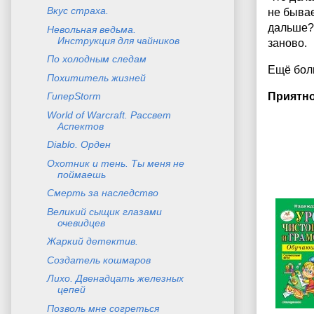
Вкус страха.
не бывае
дальше? 
Невольная ведьма.
Инструкция для чайников
заново.
По холодным следам
Ещё боль
Похититель жизней
ГиперStorm
Приятно
World of Warcraft. Рассвет
Аспектов
Diablo. Орден
Охотник и тень. Ты меня не
поймаешь
Смерть за наследство
Великий сыщик глазами
очевидцев
Жаркий детектив.
Создатель кошмаров
Лихо. Двенадцать железных
цепей
Позволь мне согреться