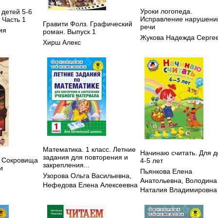
Уроки логопеда.
 детей 5-6
Исправление нарушени
. Часть 1
Гравити Фолз. Графический
речи
ия
роман. Выпуск 1
Жукова Надежда Серге
Хирш Алекс
Математика. 1 класс. Летние
Начинаю считать. Для д
задания для повторения и
. Сокровища
4-5 лет
закрепления...
и
Пьянкова Елена
Узорова Ольга Васильевна
,
Анатольевна
,
Володина
Нефедова Елена Алексеевна
Наталия Владимировна