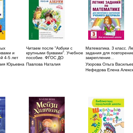
ных
Читаем после "Азбуки с
Математика. 3 класс. Л
квами и
крупными буквами". Учебное
задания для повторени
й 4-5 лет
пособие. ФГОС ДО
закрепление...
лия Юрьевна
Павлова Наталия
Узорова Ольга Василье
Нефедова Елена Алекс