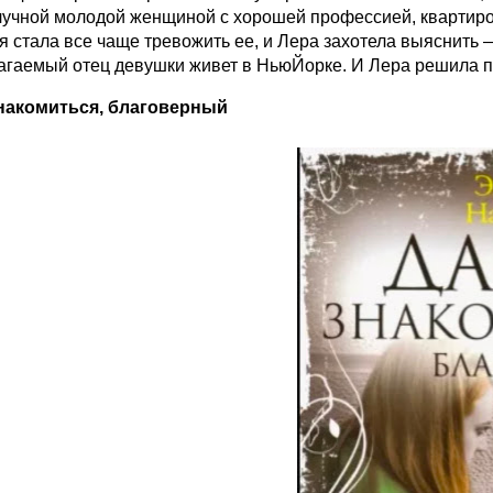
лучной молодой женщиной с хорошей профессией, квартирой
 стала все чаще тревожить ее, и Лера захотела выяснить 
гаемый отец девушки живет в Нью­Йорке. И Лера решила поле
накомиться, благоверный