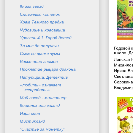
Книга звёзд
Сливочный котёнок
Храм Темного предка
Чудовище и красавица
Уровень 4.1. Город детей
За миг до полуночи
Годовой к
школе. Дл
Сыск во время чумы
Липская 
Восстание гномов
Михайло
Проклятие рыцаря дракона
Ирина Вл
Светлана
Натурщица. Детектив
Сорокина
«любить» означает
Владими
«страдать»
Мой сосед - миллионер
Кошелек или жизнь!
Игра снов
Мистиклэнд
"Счастье за монетку"