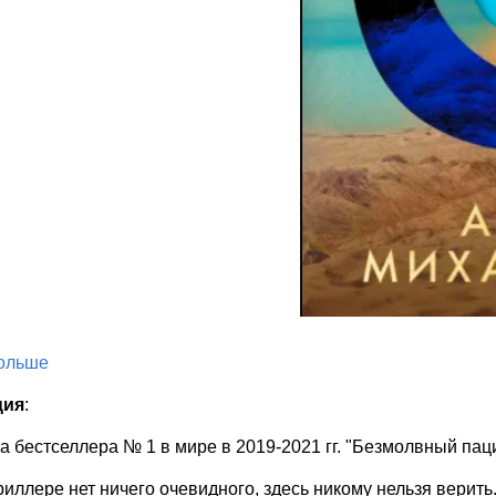
больше
ция
:
а бестселлера № 1 в мире в 2019-2021 гг. "Безмолвный пац
риллере нет ничего очевидного, здесь никому нельзя верит