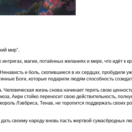
кий мир".
интригах, магии, потаённых желаниях и мире, что идёт к кр
Ненависть и боль, скопившиеся в их сердцах, пробудили уж
тинные Боги, которые подарили людям способность созидат
га. Человеческая жизнь снова начинает терять свою ценност
союза, Аири стойко переносит свою действительность, полну
 король Лэвбриса, Тенав, не торопится поддержать своих р
 дать своему народу вновь пасть жертвой сумасбродных лю