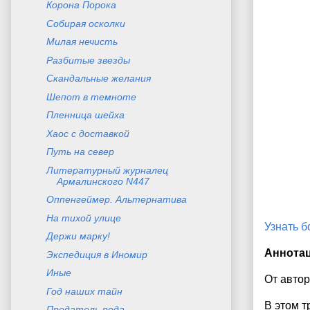
Корона Порока
Собирая осколки
Милая нечисть
Разбитые звезды
Скандальные желания
Шепот в темноте
Пленница шейха
Хаос с доставкой
Путь на север
Литературный журналец
Армалинского N447
Оппенгеймер. Альтернатива
На тихой улице
Узнать 
Держи марку!
Аннота
Экспедиция в Иномир
Иные
От автор
Год наших тайн
В этом т
Предатель рода