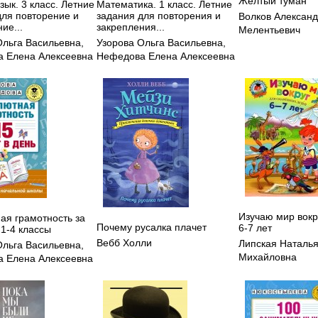
Желтый туман
зык. 3 класс. Летние
Математика. 1 класс. Летние
для повторение и
задания для повторения и
Волков Алексан
ие...
закрепления...
Мелентьевич
Ольга Васильевна
,
Узорова Ольга Васильевна
,
 Елена Алексеевна
Нефедова Елена Алексеевна
Изучаю мир вокр
ая грамотность за
Почему русалка плачет
6-7 лет
 1-4 классы
Вебб Холли
Липская Наталь
Ольга Васильевна
,
Михайловна
 Елена Алексеевна