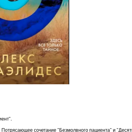
иент".
ь. Потрясающее сочетание "Безмолвного пациента" и "Десяти