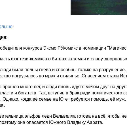
больше
ция
:
обедителя конкурса Эксмо.РУкомикс в номинации "Магичес
асть фэнтези-комикса о битвах за земли и славу, дворцовых 
 люди были полны гнева и способны только на разрушение. 
ство погрузилось во мрак и отчаянье. Спасением стали Ис
р прошло много лет, и люди вновь идут с мечом друг на дру
ласти и богатств. Так, вступив в брак ради политического 
 Однако, когда её семье на Юге требуется помощь, её муж,
ов.
ительница эльфов леди Вельвелла готова на всё, чтобы не
поэтому она опасается Южного Владыку Аарата.