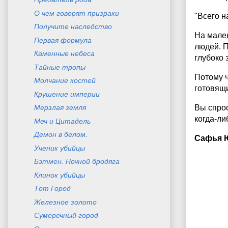
О чем говорят призраки
"Всего н
Получите наследство
На мален
Первая формула
людей. П
Каменные небеса
глубоко
Тайные тропы
Потому ч
Молчание костей
готовящ
Крушение империи
Мерзлая земля
Вы спрос
когда-л
Меч и Цитадель
Демон в белом.
Сафья Ю
Ученик убийцы
Бэтмен. Ночной бродяга
Клинок убийцы
Тот Город
Железное золото
Сумеречный город