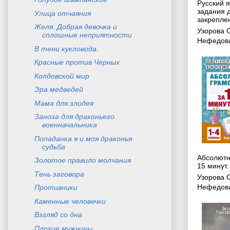
Русский я
задания 
Улица отчаяния
закреплен
Желя. Добрая девочка и
Узорова 
сплошные неприятности
Нефедова
В тени кукловода.
Красные против Черных
Колдовской мир
Эра медведей
Мама для злодея
Заноза для драконьего
военначальника
Попаданка я и моя драконья
судьба
Абсолютн
Золотое правило молчания
15 минут.
Тень заговора
Узорова 
Нефедова
Противники
Каменные человечки
Взгляд со дна
Плохие мужчины