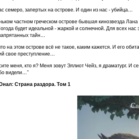
ас семеро, запертых на острове. И один из нас - убийца…
ьком частном греческом острове бывшая кинозвезда Лана 
огода будет идеальной - жаркой и солнечной. Для всех нас
 запрятанных тайн…
то на этом острове всё не такое, каким кажется. И его обита
ий свое преступление…
ите меня, кто я? Меня зовут Эллиот Чейз, я драматург. И с
ибо видели…"
нал: Страна раздора. Том 1