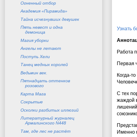
Огненный отбор
Академия «Пирамида»
Тайна исчезнувших девушек
Пять невест и одна
Узнать 
демоница
Аннота
Магия уборки
Ангелы не летают
Работа п
Поступь Хели
Первая ч
Танец медных королей
Ведьмин век.
Когда-то
Пятнадцать оттенков
Человече
розового
С тех по
Карта Мага
жаждой в
Сокрытые
лишений.
Осколки разбитых иллюзий
союзник
Литературный журналец
Армалинского N448
Представ
Там, где лес не растёт
Именно 