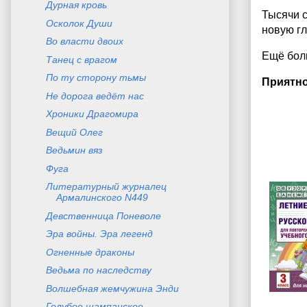
Дурная кровь
Тысячи с
Осколок Души
новую гл
Во власти двоих
Ещё боль
Танец с врагом
По ту сторону тьмы
Приятно
Не дорога ведёт нас
Хроники Драгомира
Вещий Олег
Ведьмин вяз
Фуга
Литературный журналец
Армалинского N449
Девственница Поневоле
Эра войны. Эра легенд
Огненные драконы
Ведьма по наследству
Волшебная жемчужина Энди
Голубое шампанское