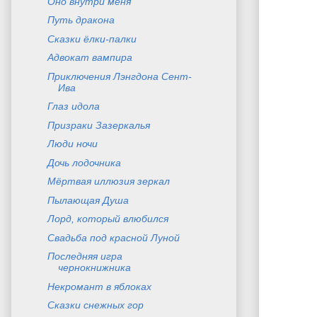
Оно внутри меня
Путь дракона
Сказки ёлки-палки
Адвокат вампира
Приключения Лэнгдона Сент-
Ива
Глаз идола
Призраки Зазеркалья
Люди ночи
Дочь лодочника
Мёртвая иллюзия зеркал
Пылающая Душа
Лорд, который влюбился
Свадьба под красной Луной
Последняя игра
чернокнижника
Некромант в яблоках
Сказки снежных гор