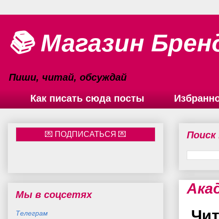
📚 Магазин Брен
Пиши, читай, обсуждай
Как писать сюда посты
Избранн
Поиск
Ака
Мы в соцсетях
Чит
Телеграм