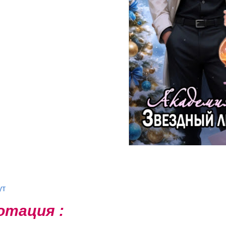
ут
отация :