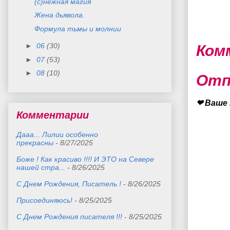
(с)нежная магия
Жена дьявола.
Формула тьмы и молнии
►
06
(30)
Ком
►
07
(53)
►
08
(10)
Отп
❤ Ваше 
Комментарии
Дааа... Лилии особенно
прекрасны
- 8/27/2025
Боже ! Как красиво !!!! И ЭТО на Севере
нашей стра...
- 8/26/2025
С Днем Рождения, Писатель !
- 8/26/2025
Присоединяюсь!
- 8/25/2025
С Днем Рождения писателя !!!
- 8/25/2025