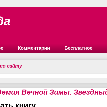
да
ое
Комментарии
Бесплатное
 по сайту
демия Вечной Зимы. Звездный
ать книгу