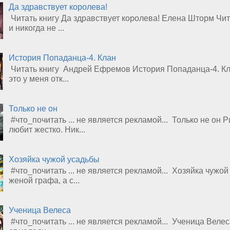
Да здравствует королева!
Читать книгу Да здравствует королева! Елена Шторм Чит
и никогда не ...
История Попаданца-4. Клан
Читать книгу Андрей Ефремов История Попаданца-4. Клан
это у меня отк...
Только не он
#что_почитать ... не является рекламой... Только не он
любит жестко. Ник...
Хозяйка чужой усадьбы
#что_почитать ... не является рекламой... Хозяйка чуж
женой графа, а с...
Ученица Велеса
#что_почитать ... не является рекламой... Ученица Велес