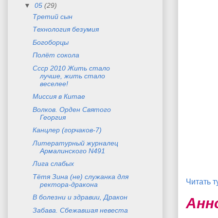
▼
05
(29)
Третий сын
Технология безумия
Богоборцы
Полёт сокола
Ссср 2010 Жить стало
лучше, жить стало
веселее!
Миссия в Китае
Волков. Орден Святого
Георгия
Канцлер (горчаков-7)
Литературный журналец
Армалинского N491
Лига слабых
Тётя Зина (не) служанка для
Читать т
ректора-дракона
В болезни и здравии, Дракон
Анн
Забава. Сбежавшая невеста