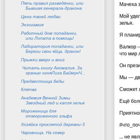
Пять правил разведёнки, или
Мачеха з
Бывшая генерала-дракона
Мой удел
Цена твоей любви
зелья.
Экзогамия
Работный дом попаданки,
Я планир
или Лопата в помощь!
Лаборатория попаданки, или
Валкор —
Береги свои яйца, дракон!
что мир л
Прыжки вверх и вниз
Он прези
Читать книгу Аномалия. За
гранью огняЛиза БаймунЧ...
Мы — две
Предвестница беды
Сможет л
Клятва
Академия Вечной Зимы.
Ещё боль
Звездный лед и капля зелья
Мороженица для
Приятно
отмороженого эльфа
Хозяйка проклятой деревни-3
#что_по
Чаровница. На север
... не яв