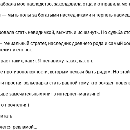
абрала мое наследство, заколдовала отца и отправила мен
 — мыть полы за богатыми наследниками и терпеть насмешки.
овала стать невидимкой, выжить и исчезнуть. Но судьба ст
 гениальный стратег, наследник древнего рода и самый хо
ежит у его ног.
рает таких, как я. Я ненавижу таких, как он.
 противоположности, которым нельзя быть рядом. Но этой 
и простая зельеварка стать равной тому, кто рожден повел
ше замечательных книг в интернет–магазине!
го прочтения)
читать
ляется рекламой...