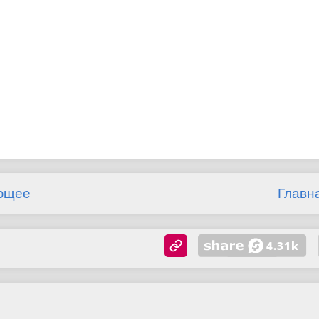
ющее
Главн