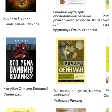
Речевая карта для
Узнаю
обследования ребенка
Хроники Нарнии
одар
дошкольного возраста. ФГОС
Льюис Клайв Стейплз
ДО
Пята
Крупенчук Ольга Игоревна
Кто убил Оливию Коллинз?
Школ
Вы, конечно, шутите, мистер
Спейн Джо
Фейнман!
Осте
Фейнман Ричард