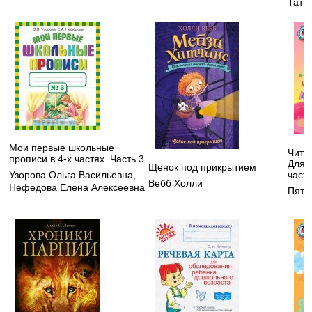
Тать
Мои первые школьные
Чита
прописи в 4-х частях. Часть 3
Для д
Щенок под прикрытием
Узорова Ольга Васильевна
,
частя
Вебб Холли
Нефедова Елена Алексеевна
Пята