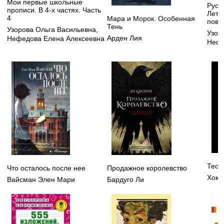
Мои первые школьные
Русск
прописи. В 4-х частях. Часть
Летн
4
Мара и Морок. Особенная
повт
Тень
Узорова Ольга Васильевна
,
Узор
Арден Лия
Нефедова Елена Алексеевна
Нефе
Теор
Что осталось после нее
Продажное королевство
Хоки
Вайсман Элен Мари
Бардуго Ли