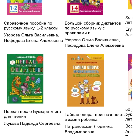
Хочу 
лет
Справочное пособие по
Большой сборник диктантов
русскому языку. 1-2 классы
по русскому языку с
Егуп
правилами и...
Алек
Узорова Ольга Васильевна
,
Узорова Ольга Васильевна
,
Нефедова Елена Алексеевна
Нефедова Елена Алексеевна
50 ур
Первая после Букваря книга
руки 
Тайная опора: привязанность
для чтения
лет
в жизни ребенка
Жукова Надежда Сергеевна
Воро
Петрановская Людмила
Анат
Владимировна