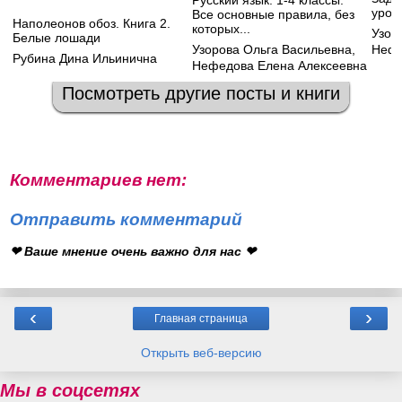
Русский язык. 1-4 классы.
урок
Все основные правила, без
Наполеонов обоз. Книга 2.
которых...
Узор
Белые лошади
Узорова Ольга Васильевна
,
Нефе
Рубина Дина Ильинична
Нефедова Елена Алексеевна
Посмотреть другие посты и книги
Комментариев нет:
Отправить комментарий
❤ Ваше мнение очень важно для нас ❤
‹
›
Главная страница
Открыть веб-версию
Мы в соцсетях