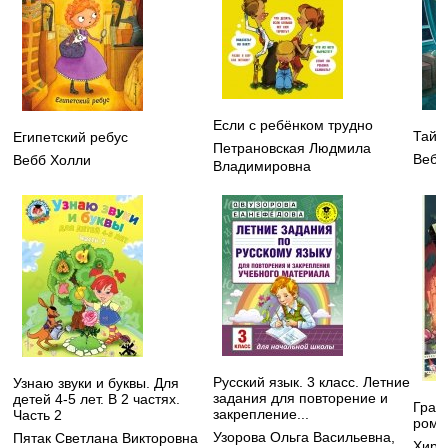
Если с ребёнком трудно
Тайн
Египетский ребус
Петрановская Людмила
Вебб
Вебб Холли
Владимировна
Русский язык. 3 класс. Летние
Узнаю звуки и буквы. Для
задания для повторение и
детей 4-5 лет. В 2 частях.
Грав
закрепление...
Часть 2
рома
Узорова Ольга Васильевна
,
Пятак Светлана Викторовна
Хирш