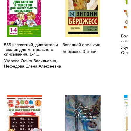
Боль
лого
555 изложений, диктантов и
Заводной апельсин
Жуко
текстов для контрольного
Берджесс Энтони
Стан
списывания. 1-4...
Узорова Ольга Васильевна
,
Нефедова Елена Алексеевна