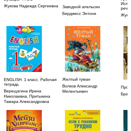
Испр
Жукова Надежда Сергеевна
Заводной апельсин
речи
Берджесс Энтони
Жуко
Желтый туман
ENGLISH. 1 класс. Рабочая
тетрадь
Волков Александр
Прои
Верещагина Ирина
Мелентьевич
Брау
Николаевна
,
Притыкина
Тамара Александровна