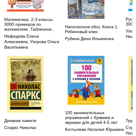
Русск
Математика. 2-3 классы.
3000
3000 примеров по
Наполеонов обоз. Книга 1.
математике. Табличное...
Узор
Рябиновый клин
Нефедова Елена
Нефё
Рубина Дина Ильинична
Алексеевна
,
Узорова Ольга
Васильевна
100 занимательных
упражнений с буквами и
Дневник памяти
Труд
звуками для детей 4-5 лет
Спаркс Николас
Стру
Костылева Наталия Юрьевна
Ната