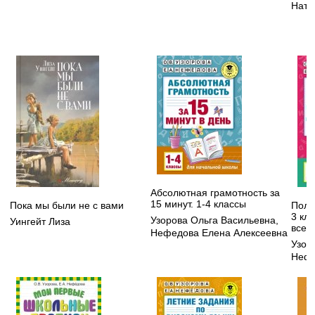
Ната
Абсолютная грамотность за
15 минут. 1-4 классы
Пока мы были не с вами
Полн
3 кл
Узорова Ольга Васильевна
,
Уингейт Лиза
все в
Нефедова Елена Алексеевна
Узор
Нефе