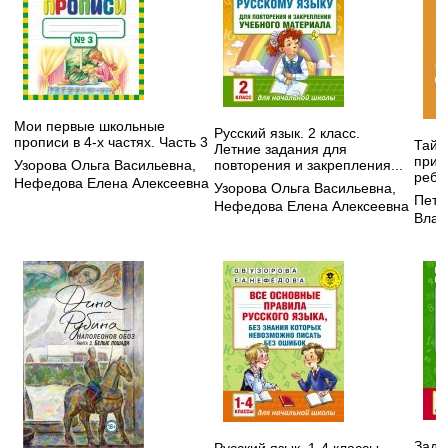
Мои первые школьные
Русский язык. 2 класс.
прописи в 4-х частях. Часть 3
Тайн
Летние задания для
прив
Узорова Ольга Васильевна
,
повторения и закрепления...
ребе
Нефедова Елена Алексеевна
Узорова Ольга Васильевна
,
Петр
Нефедова Елена Алексеевна
Влад
Зада