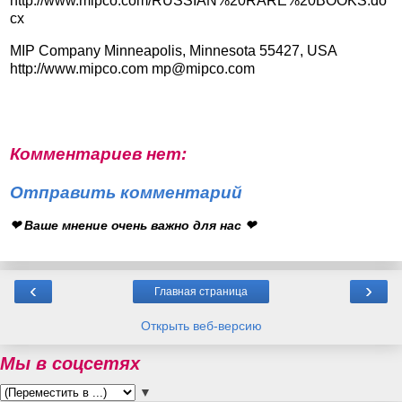
http://www.mipco.com/RUSSIAN%20RARE%20BOOKS.do
cx
MIP Company Minneapolis, Minnesota 55427, USA
http://www.mipco.com mp@mipco.com
Комментариев нет:
Отправить комментарий
❤ Ваше мнение очень важно для нас ❤
‹
›
Главная страница
Открыть веб-версию
Мы в соцсетях
▼