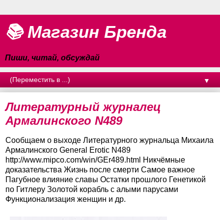
📚 Магазин Бренда
Пиши, читай, обсуждай
▼
Литературный журналец
Армалинского N489
Сообщаем о выходе Литературного журнальца Михаила
Армалинского General Erotic N489
http://www.mipco.com/win/GEr489.html Никчёмные
доказательства Жизнь после смерти Самое важное
Пагубное влияние славы Остатки прошлого Генетикой
по Гитлеру Золотой корабль с алыми парусами
Функционализация женщин и др.