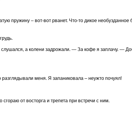
ую пружину – вот-вот рванет. Что-то дикое необузданное б
грудь.
не слушался, а колени задрожали. — За кофе я заплачу. — Д
 разглядывали меня. Я запаниковала – неужто почуял!
о сгораю от восторга и трепета при встречи с ним.