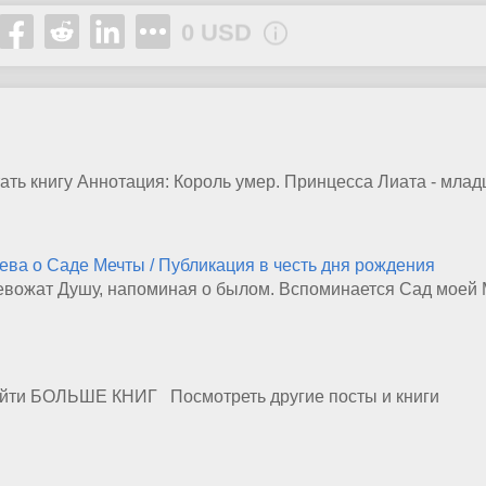
0 USD
Reward
Share
ать книгу Аннотация: Король умер. Принцесса Лиата - млад
ва о Саде Мечты / Публикация в честь дня рождения
евожат Душу, напоминая о былом. Вспоминается Сад моей 
ейти БОЛЬШЕ КНИГ Посмотреть другие посты и книги