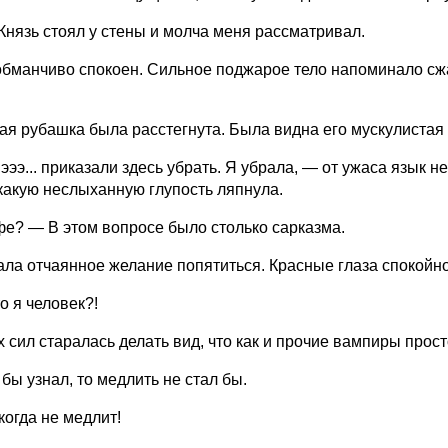
нязь стоял у стены и молча меня рассматривал.
бманчиво спокоен. Сильное поджарое тело напоминало сжат
ая рубашка была расстегнута. Была видна его мускулистая 
 эээ... приказали здесь убрать. Я убрала, — от ужаса язык 
какую неслыханную глупость ляпнула.
е? — В этом вопросе было столько сарказма.
ла отчаянное желание попятиться. Красные глаза спокойно
то я человек?!
х сил старалась делать вид, что как и прочие вампиры прост
 бы узнал, то медлить не стал бы.
когда не медлит!