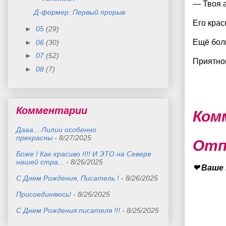
— Твоя а
Д-формер: Первый прорыв
Его крас
►
05
(29)
Ещё боль
►
06
(30)
►
07
(52)
Приятно
►
08
(7)
Комментарии
Ком
Дааа... Лилии особенно
прекрасны
- 8/27/2025
Отп
Боже ! Как красиво !!!! И ЭТО на Севере
нашей стра...
- 8/26/2025
❤ Ваше 
С Днем Рождения, Писатель !
- 8/26/2025
Присоединяюсь!
- 8/25/2025
С Днем Рождения писателя !!!
- 8/25/2025