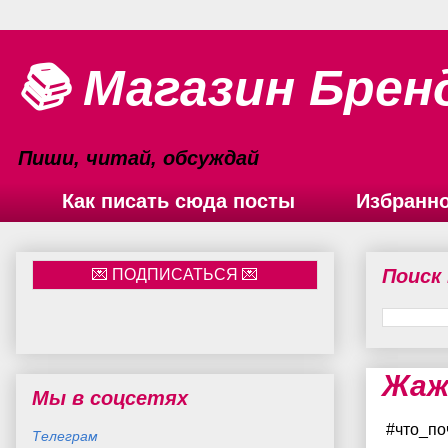
📚 Магазин Брен
Пиши, читай, обсуждай
Как писать сюда посты
Избранн
Поиск
Жаж
Мы в соцсетях
#что_по
Телеграм