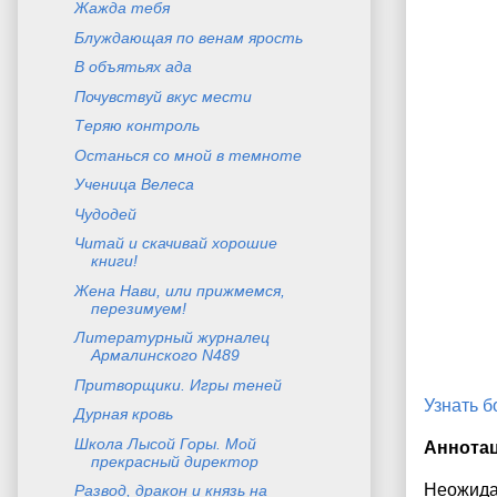
Жажда тебя
Блуждающая по венам ярость
В объятьях ада
Почувствуй вкус мести
Теряю контроль
Останься со мной в темноте
Ученица Велеса
Чудодей
Читай и скачивай хорошие
книги!
Жена Нави, или прижмемся,
перезимуем!
Литературный журналец
Армалинского N489
Притворщики. Игры теней
Узнать 
Дурная кровь
Школа Лысой Горы. Мой
Аннота
прекрасный директор
Неожидан
Развод, дракон и князь на