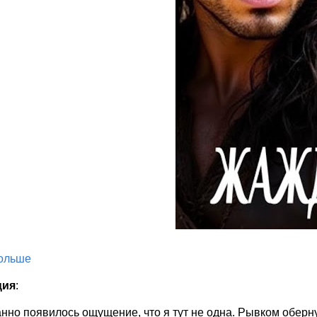
больше
ция
:
но появилось ощущение, что я тут не одна. Рывком оберн