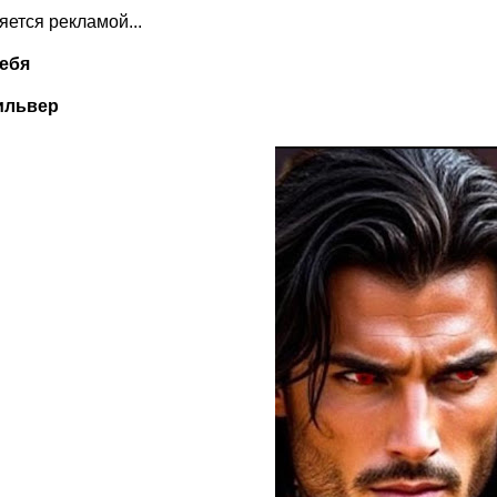
ляется рекламой...
ебя
ильвер