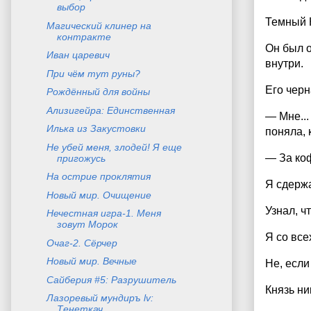
выбор
Темный К
Магический клинер на
контракте
Он был о
Иван царевич
внутри.
При чём тут руны?
Его черн
Рождённый для войны
Ализигейра: Единственная
— Мне...
Илька из Закустовки
поняла, 
Не убей меня, злодей! Я еще
— За коф
пригожусь
На острие проклятия
Я сдержа
Новый мир. Очищение
Узнал, ч
Нечестная игра-1. Меня
зовут Морок
Я со все
Очаг-2. Сёрчер
Новый мир. Вечные
Не, если
Сайберия #5: Разрушитель
Князь ни
Лазоревый мундиръ lv:
Тенеткач