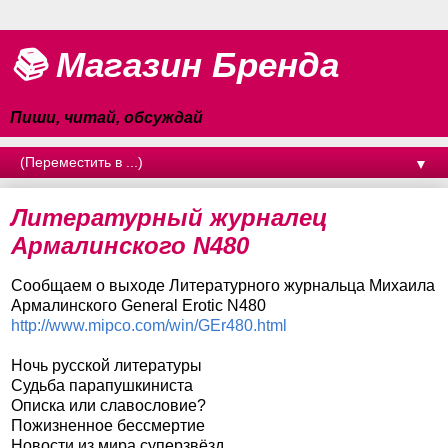
📚 Магазин Бренда
Пиши, читай, обсуждай
▼
Литературный журналец
Армалинского N480
Сообщаем о выходе Литературного журнальца Михаила
Армалинского General Erotic N480
http://www.mipco.com/win/GEr480.html
Ночь русской литературы
Судьба парапушкиниста
Описка или славословие?
Пожизненное бессмертие
Новости из мира суперзвёзд