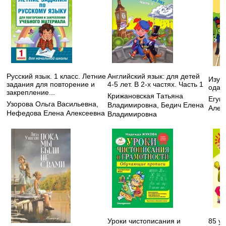
Русский язык. 1 класс. Летние
Английский язык: для детей
Изуч
задания для повторение и
4-5 лет. В 2-х частях. Часть 1
одар
закрепление...
Крижановская Татьяна
Егуп
Узорова Ольга Васильевна
,
Владимировна
,
Бедич Елена
Алек
Нефедова Елена Алексеевна
Владимировна
Уроки чистописания и
85 у