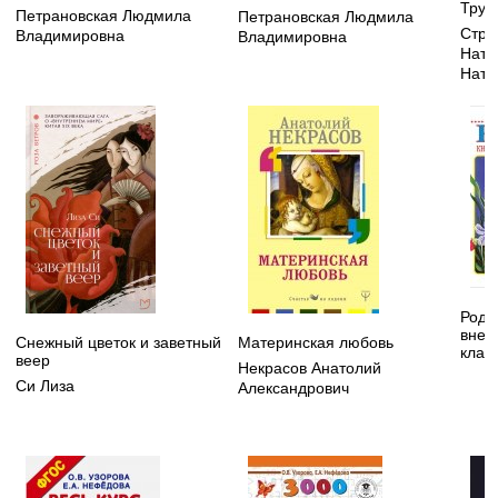
Труд
Петрановская Людмила
Петрановская Людмила
Стру
Владимировна
Владимировна
Ната
Ната
Родн
внек
Снежный цветок и заветный
Материнская любовь
клас
веер
Некрасов Анатолий
Си Лиза
Александрович