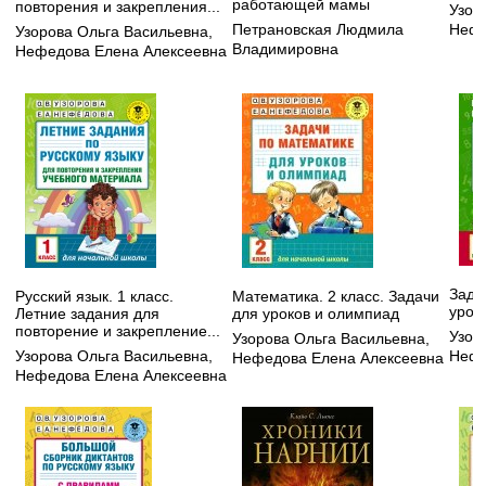
работающей мамы
повторения и закрепления...
Узор
Петрановская Людмила
Нефе
Узорова Ольга Васильевна
,
Владимировна
Нефедова Елена Алексеевна
Зада
Русский язык. 1 класс.
Математика. 2 класс. Задачи
урок
Летние задания для
для уроков и олимпиад
повторение и закрепление...
Узор
Узорова Ольга Васильевна
,
Узорова Ольга Васильевна
,
Нефе
Нефедова Елена Алексеевна
Нефедова Елена Алексеевна