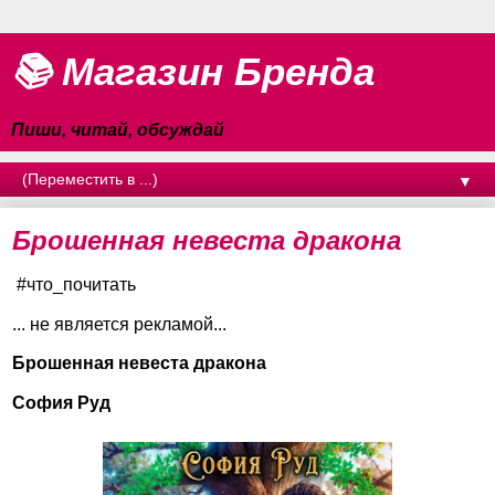
📚 Магазин Бренда
Пиши, читай, обсуждай
▼
Брошенная невеста дракона
#что_почитать
... не является рекламой...
Брошенная невеста дракона
София Руд