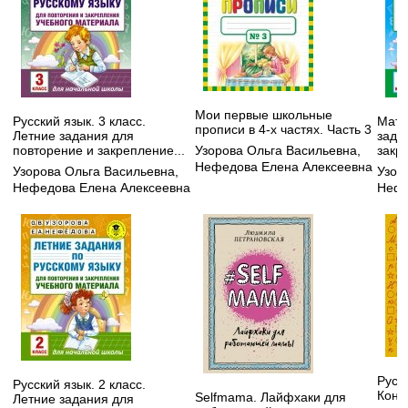
Мои первые школьные
Русский язык. 3 класс.
Мате
прописи в 4-х частях. Часть 3
Летние задания для
зада
Узорова Ольга Васильевна
,
повторение и закрепление...
закр
Нефедова Елена Алексеевна
Узорова Ольга Васильевна
,
Узор
Нефедова Елена Алексеевна
Нефе
Русск
Русский язык. 2 класс.
Конт
Selfmama. Лайфхаки для
Летние задания для