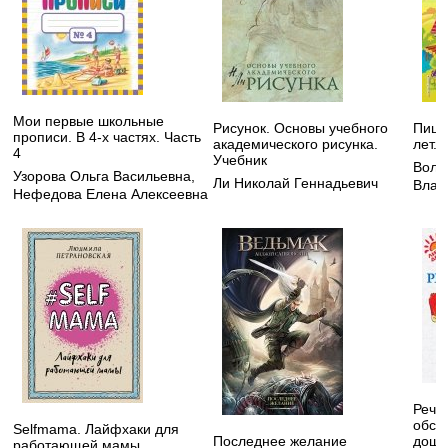
Мои первые школьные
Рисунок. Основы учебного
Пишу
прописи. В 4-х частях. Часть
академического рисунка.
лет. 
4
Учебник
Воло
Узорова Ольга Васильевна
,
Ли Николай Геннадьевич
Влад
Нефедова Елена Алексеевна
Рече
обсл
Selfmama. Лайфхаки для
Последнее желание
дошк
работающей мамы