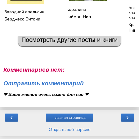
Бывш
Коралина
Заводной апельсин
класт
Гейман Нил
клас
Берджесс Энтони
Крас
Нико
Посмотреть другие посты и книги
Комментариев нет:
Отправить комментарий
❤ Ваше мнение очень важно для нас ❤
‹
›
Главная страница
Открыть веб-версию