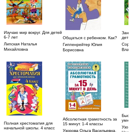
Изучаю мир вокруг. Для детей
Зани
6-7 лет
детей
Общаться с ребенком. Как?
Липская Наталья
Соро
Гиппенрейтер Юлия
Михайловна
Влад
Борисовна
Быст
Абсолютная грамотность за
умно
Полная хрестоматия для
15 минут. 1-4 классы
Узор
начальной школы. 4 класс
Узорова Ольга Васильевна
,