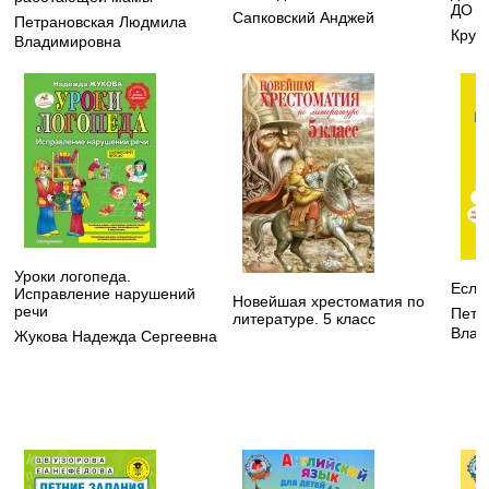
ДО
Сапковский Анджей
Петрановская Людмила
Круп
Владимировна
Уроки логопеда.
Если
Исправление нарушений
Новейшая хрестоматия по
речи
Петр
литературе. 5 класс
Влад
Жукова Надежда Сергеевна