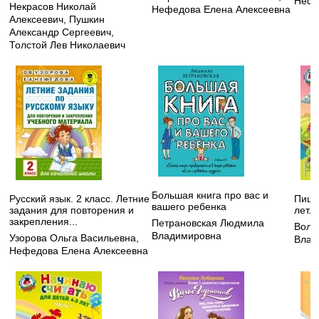
Нефе
Некрасов Николай
Нефедова Елена Алексеевна
Алексеевич
,
Пушкин
Александр Сергеевич
,
Толстой Лев Николаевич
Большая книга про вас и
Русский язык. 2 класс. Летние
Пишу
вашего ребенка
задания для повторения и
лет. 
закрепления...
Петрановская Людмила
Воло
Владимировна
Узорова Ольга Васильевна
,
Влад
Нефедова Елена Алексеевна