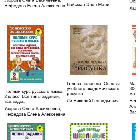
Обра
Вайсман Элен Мари
Нефедова Елена Алексеевна
Хара
Голова человека. Основы
Мате
учебного академического
3000
Полный курс русского языка.
рисунка
мате
2 класс. Все типы заданий,
Ли Николай Геннадьевич
Нефе
все виды...
Алек
Узорова Ольга Васильевна
,
Васи
Нефедова Елена Алексеевна