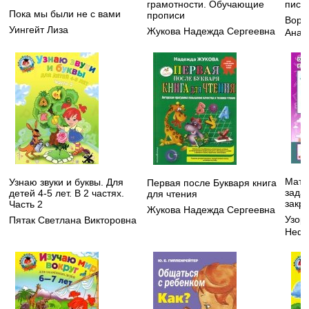
грамотности. Обучающие
пись
Пока мы были не с вами
прописи
Воро
Уингейт Лиза
Жукова Надежда Сергеевна
Анат
Мате
Узнаю звуки и буквы. Для
Первая после Букваря книга
зада
детей 4-5 лет. В 2 частях.
для чтения
закре
Часть 2
Жукова Надежда Сергеевна
Узор
Пятак Светлана Викторовна
Нефе