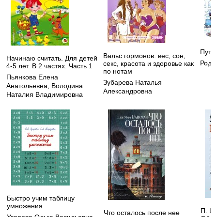
Путе
Вальс гормонов: вес, сон,
Начинаю считать. Для детей
Рода
секс, красота и здоровье как
4-5 лет. В 2 частях. Часть 1
по нотам
Пьянкова Елена
Зубарева Наталья
Анатольевна
,
Володина
Александровна
Наталия Владимировна
Быстро учим таблицу
умножения
П. Ш
Что осталось после нее
Узорова Ольга Васильевна
,