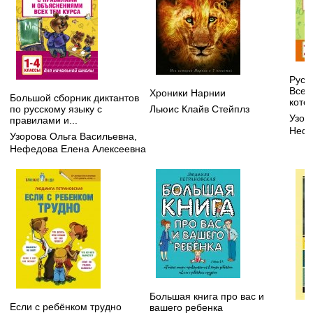
Русск
Все 
Хроники Нарнии
Большой сборник диктантов
котор
Льюис Клайв Стейплз
по русскому языку с
Узор
правилами и...
Нефе
Узорова Ольга Васильевна
,
Нефедова Елена Алексеевна
Большая книга про вас и
Если с ребёнком трудно
вашего ребенка