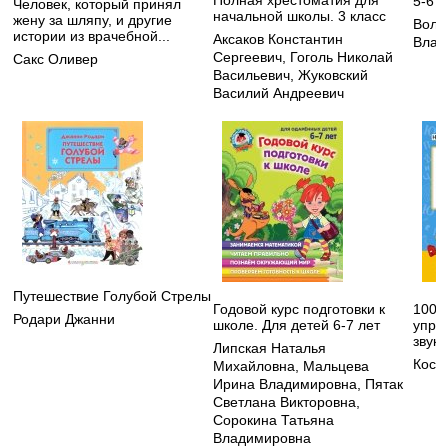
Полная хрестоматия для
5-6 л
Человек, который принял
начальной школы. 3 класс
жену за шляпу, и другие
Воло
истории из врачебной...
Аксаков Константин
Влад
Сергеевич
,
Гоголь Николай
Сакс Оливер
Васильевич
,
Жуковский
Василий Андреевич
Путешествие Голубой Стрелы
Годовой курс подготовки к
100 
Родари Джанни
школе. Для детей 6-7 лет
упра
звука
Липская Наталья
Кост
Михайловна
,
Мальцева
Ирина Владимировна
,
Пятак
Светлана Викторовна
,
Сорокина Татьяна
Владимировна