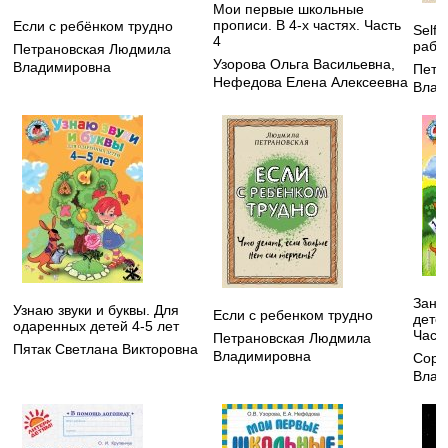
Мои первые школьные
прописи. В 4-х частях. Часть
Если с ребёнком трудно
Self
4
рабо
Петрановская Людмила
Узорова Ольга Васильевна
,
Владимировна
Петр
Нефедова Елена Алексеевна
Влад
Зани
Узнаю звуки и буквы. Для
Если с ребенком трудно
детей
одаренных детей 4-5 лет
Часть
Петрановская Людмила
Пятак Светлана Викторовна
Владимировна
Соро
Влад