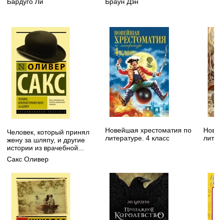
Бардуго Ли
Браун Дэн
Новейшая хрестоматия по
Нове
Человек, который принял
литературе. 4 класс
лите
жену за шляпу, и другие
истории из врачебной...
Сакс Оливер