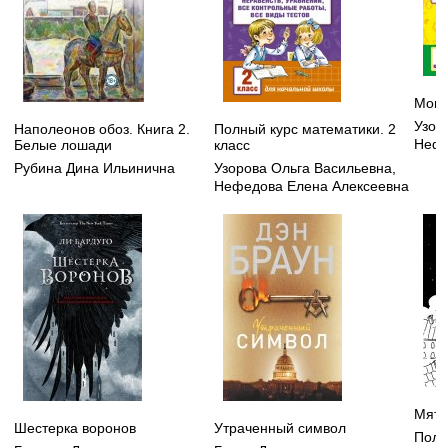
Мои 
Узор
Наполеонов обоз. Книга 2.
Полный курс математики. 2
Нефе
Белые лошади
класс
Рубина Дина Ильинична
Узорова Ольга Васильевна
,
Нефедова Елена Алексеевна
Мятн
Шестерка воронов
Утраченный символ
Поля