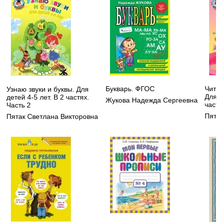
Букварь. ФГОС
Чита
Узнаю звуки и буквы. Для
Для д
детей 4-5 лет. В 2 частях.
Жукова Надежда Сергеевна
частя
Часть 2
Пята
Пятак Светлана Викторовна