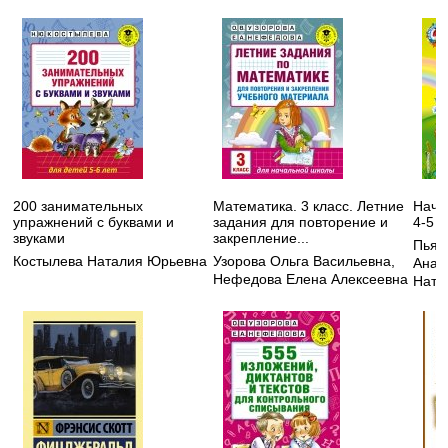
200 занимательных
Математика. 3 класс. Летние
Начи
упражнений с буквами и
задания для повторение и
4-5 л
звуками
закрепление...
Пьян
Костылева Наталия Юрьевна
Узорова Ольга Васильевна
,
Анат
Нефедова Елена Алексеевна
Ната