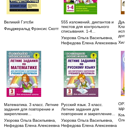
Великий Гэтсби
555 изложений, диктантов и
Дума
текстов для контрольного
Клас
Фицджеральд Фрэнсис Скотт
списывания. 1-4...
испр
допо
Узорова Ольга Васильевна
,
Хилл
Нефедова Елена Алексеевна
ОРЗ:
Математика. 3 класс. Летние
Русский язык. 3 класс.
здра
задания для повторение и
Летние задания для
закрепление...
повторение и закрепление...
Кома
Олег
Узорова Ольга Васильевна
,
Узорова Ольга Васильевна
,
Нефедова Елена Алексеевна
Нефедова Елена Алексеевна