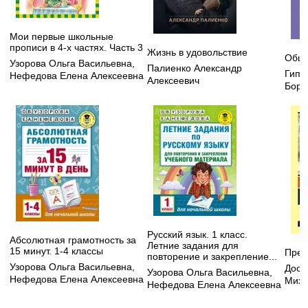
Мои первые школьные
прописи в 4-х частях. Часть 3
Жизнь в удовольствие
Обща
Узорова Ольга Васильевна
,
Палиенко Александр
Гипп
Нефедова Елена Алексеевна
Алексеевич
Бори
Русский язык. 1 класс.
Абсолютная грамотность за
Летние задания для
15 минут. 1-4 классы
Прес
повторение и закрепление...
Узорова Ольга Васильевна
,
Дост
Узорова Ольга Васильевна
,
Нефедова Елена Алексеевна
Миха
Нефедова Елена Алексеевна