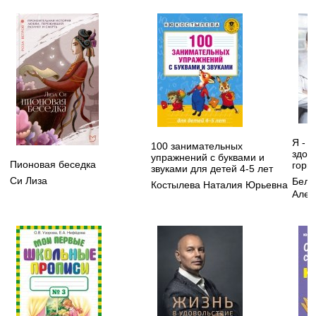
Я - 
100 занимательных
здор
упражнений с буквами и
Пионовая беседка
горм
звуками для детей 4-5 лет
Си Лиза
Бело
Костылева Наталия Юрьевна
Алек