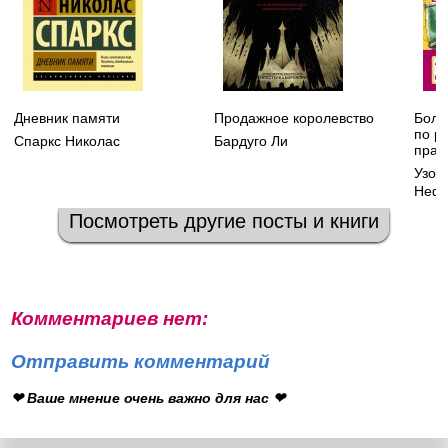
Дневник памяти
Продажное королевство
Боль
по р
Спаркс Николас
Бардуго Ли
прав
Узор
Нефе
Посмотреть другие посты и книги
Комментариев нет:
Отправить комментарий
❤ Ваше мнение очень важно для нас ❤