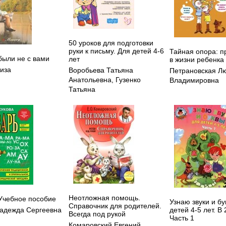
50 уроков для подготовки
руки к письму. Для детей 4-6
Тайная опора: п
были не с вами
лет
в жизни ребенка
Лиза
Воробьева Татьяна
Петрановская Л
Анатольевна
,
Гузенко
Владимировна
Татьяна
Неотложная помощь.
 Учебное пособие
Узнаю звуки и бу
Справочник для родителей.
детей 4-5 лет. В 
адежда Сергеевна
Всегда под рукой
Часть 1
Комаровский Евгений