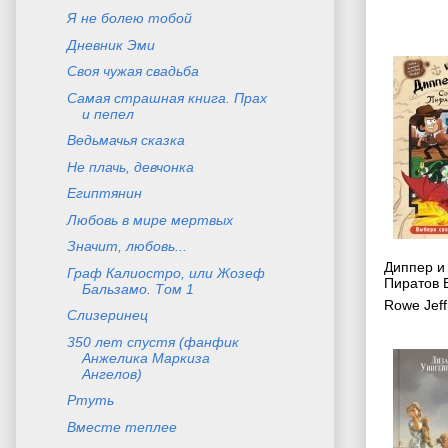
Я не болею тобой
Дневник Эми
Своя чужая свадьба
Самая страшная книга. Прах
и пепел
Ведьмачья сказка
Не плачь, девчонка
Египтянин
Любовь в мире мертвых
Значит, любовь...
Диппер и
Граф Калиостро, или Жозеф
Пиратов 
Бальзамо. Том 1
Rowe Jeff
Слизеринец
350 лет спустя (фанфик
Анжелика Маркиза
Ангелов)
Ртуть
Вместе теплее