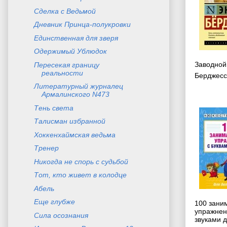
Сделка с Ведьмой
Дневник Принца-полукровки
Единственная для зверя
Одержимый Ублюдок
Заводной
Пересекая границу
реальности
Берджесс
Литературный журналец
Армалинского N473
Тень света
Талисман избранной
Хоккенхаймская ведьма
Тренер
Никогда не спорь с судьбой
Тот, кто живет в колодце
Абель
Еще глубже
100 зани
упражнен
Сила осознания
звуками д