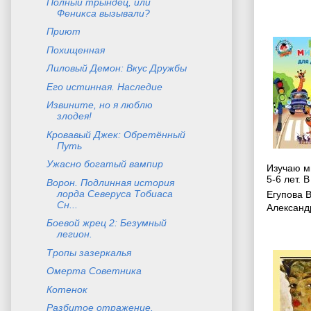
Полный трындец, или
Феникса вызывали?
Приют
Похищенная
Лиловый Демон: Вкус Дружбы
Его истинная. Наследие
Извините, но я люблю
злодея!
Кровавый Джек: Обретённый
Путь
Ужасно богатый вампир
Изучаю ми
5-6 лет. В
Ворон. Подлинная история
лорда Северуса Тобиаса
Егупова 
Сн...
Александ
Боевой жрец 2: Безумный
легион.
Тропы зазеркалья
Омерта Советника
Котенок
Разбитое отражение.