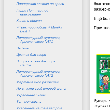
Пионерская клятва на крови
благосло
разберис
Гарри Поттер под
прикрытием
Ещё боль
Конан и Конкин
⭐Трек про любовь ⭐ Monika
Приятно
Best ⭐
Литературный журналец
Армалинского N471
Ведьма
Цветок для зверя
Вторая жизнь доктора
Лейлы
Литературный журналец
Армалинского N472
Мертвым вход разрешен
Не упусти свой второй шанс!
Украденный ключ
Букварь.
Ты - моя жизнь
Жукова Н
Унесенные не тем ветром