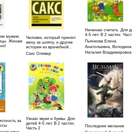
Начинаю считать. Для д
4-5 лет. В 2 частях. Част
оим мужем.
Человек, который принял
ицы. Женам
Пьянкова Елена
жену за шляпу, и другие
но!
Анатольевна
,
Володина
истории из врачебной...
Наталия Владимировна
Сакс Оливер
Узнаю звуки и буквы. Для
отность за
детей 4-5 лет. В 2 частях.
ассы
Последнее желание
Часть 2
асильевна
,