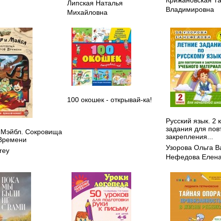
Крижановская Т
Липская Наталья
Владимировна
Михайловна
100 окошек - открывай-ка!
Русский язык. 2 
задания для пов
 Мэйбл. Сокровища
закрепления...
Времени
Узорова Ольга В
rey
Нефедова Елена