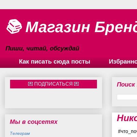
📚 Магазин Брен
Пиши, читай, обсуждай
Как писать сюда посты
Избранн
Поиск
Ник
Мы в соцсетях
#что_по
Телеграм