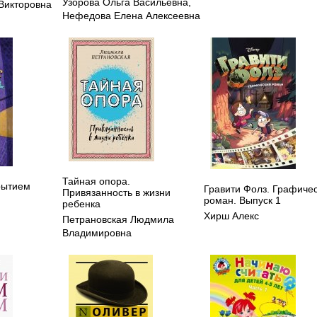
Узорова Ольга Васильевна
,
Викторовна
Нефедова Елена Алексеевна
Тайная опора.
рытием
Гравити Фолз. Графиче
Привязанность в жизни
роман. Выпуск 1
ребенка
Хирш Алекс
Петрановская Людмила
Владимировна