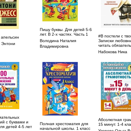
Пишу буквы. Для детей 5-6
лет. В 2-х частях. Часть 1
#В постели с тв
 апельсин
Записки любовн
Володина Наталия
 Энтони
читать обязатель
Владимировна
Набокова Ника
мательных
Абсолютная грам
ий с буквами и
Полная хрестоматия для
15 минут. 1-4 кл
ля детей 4-5 лет
начальной школы. 1 класс
Узорова Ольга В