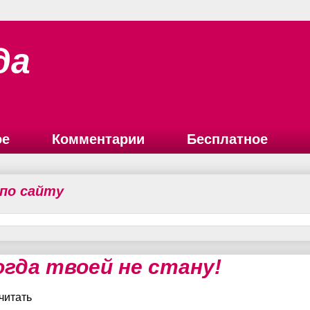
да
ое
Комментарии
Бесплатное
 по сайту
огда твоей не стану!
читать