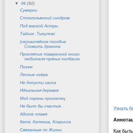
▼
06
(92)
Сумерки
Стокгольмский синдром
Под маской Астры
Тайник. Тыкулкас
(не)наглядное пособие.
Сломить дракона
Проклятие поваренной книги
любителя пряных колбасок.
Позже
Лесные озёра
Не допусти хаоса
Идеальная деревня
Мой парень-пришелец.
Не было бы счастья...
Узнать 
Адское пламя
Аннота
Катя, Катюша, Кларисса
Связанные по Жизни
Как быть