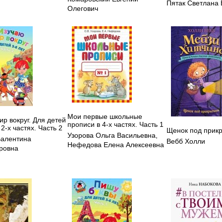
Пятак Светлана 
Олегович
Мои первые школьные
р вокруг. Для детей
прописи в 4-х частях. Часть 1
 2-х частях. Часть 2
Щенок под прик
Узорова Ольга Васильевна
,
Валентина
Вебб Холли
Нефедова Елена Алексеевна
ровна