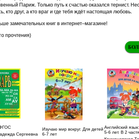
венный Париж. Только путь к счастью оказался тернист. Н
ь, кто друг, а кто враг и где тебя ждёт настоящая любовь.
ше замечательных книг в интернет–магазине!
го прочтения)
БОЛ
 ФГОС
Английский язык
Изучаю мир вокруг. Для детей
5-6 лет. В 2 част
6-7 лет
адежда Сергеевна