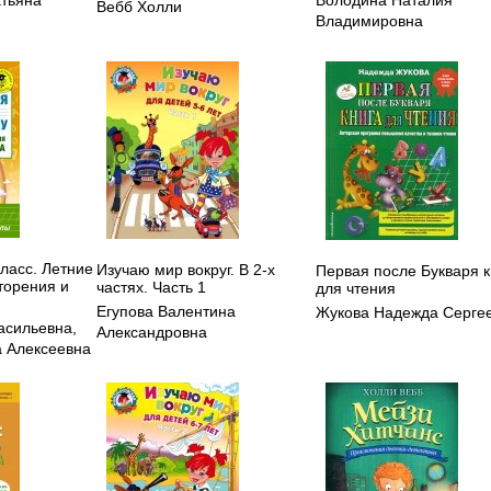
атьяна
Володина Наталия
Вебб Холли
Владимировна
класс. Летние
Изучаю мир вокруг. В 2-х
Первая после Букваря к
торения и
частях. Часть 1
для чтения
Егупова Валентина
Жукова Надежда Серге
асильевна
,
Александровна
 Алексеевна