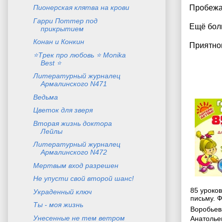
Пионерская клятва на крови
Пробежа
Гарри Поттер под
Ещё боль
прикрытием
Конан и Конкин
Приятно
⭐Трек про любовь ⭐ Monika
Best ⭐
Литературный журналец
Армалинского N471
Ведьма
Цветок для зверя
Вторая жизнь доктора
Лейлы
Литературный журналец
Армалинского N472
Мертвым вход разрешен
Не упусти свой второй шанс!
85 уроко
Украденный ключ
письму. 
Ты - моя жизнь
Воробьев
Унесенные не тем ветром
Анатолье