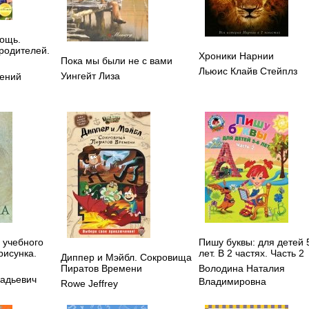
ощь.
родителей.
Хроники Нарнии
Пока мы были не с вами
й
Льюис Клайв Стейплз
Уингейт Лиза
гений
 учебного
Пишу буквы: для детей 
рисунка.
лет. В 2 частях. Часть 2
Диппер и Мэйбл. Сокровища
Пиратов Времени
Володина Наталия
надьевич
Владимировна
Rowe Jeffrey