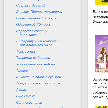
Сделка с Ведьмой
Если с р
Дневник Принца-полукровки
Петранов
Единственная для зверя
Владими
Одержимый Ублюдок
Пересекая границу
реальности
Литературный журналец
Армалинского N473
Тень света
Талисман избранной
Хоккенхаймская ведьма
Тренер
Никогда не спорь с судьбой
Вальс гор
секс, кра
Тот, кто живет в колодце
по нотам
Абель
Зубарева
Еще глубже
Александ
Сила осознания