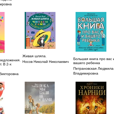
ировна
Живая шляпа.
Большая книга про вас 
редложения.
Носов Николай Николаевич
вашего ребенка
. В 2-х
Петрановская Людмила
Владимировна
Викторовна