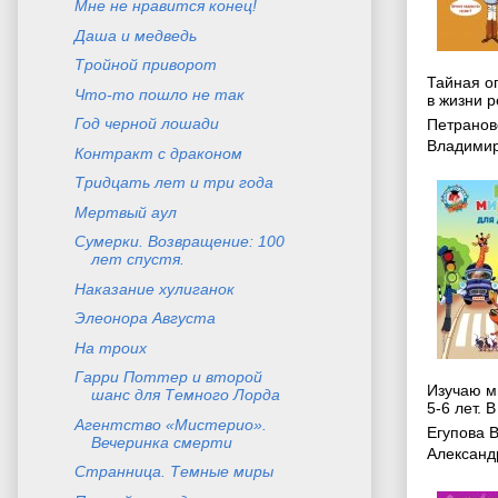
Мне не нравится конец!
Даша и медведь
Тройной приворот
Тайная о
Что-то пошло не так
в жизни 
Год черной лошади
Петранов
Владими
Контракт с драконом
Тридцать лет и три года
Мертвый аул
Сумерки. Возвращение: 100
лет спустя.
Наказание хулиганок
Элеонора Августа
На троих
Гарри Поттер и второй
Изучаю ми
шанс для Темного Лорда
5-6 лет. В
Агентство «Мистерио».
Егупова 
Вечеринка смерти
Александ
Странница. Темные миры