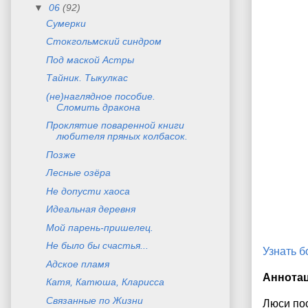
▼
06
(92)
Сумерки
Стокгольмский синдром
Под маской Астры
Тайник. Тыкулкас
(не)наглядное пособие.
Сломить дракона
Проклятие поваренной книги
любителя пряных колбасок.
Позже
Лесные озёра
Не допусти хаоса
Идеальная деревня
Мой парень-пришелец.
Не было бы счастья...
Узнать 
Адское пламя
Аннота
Катя, Катюша, Кларисса
Связанные по Жизни
Люси пос