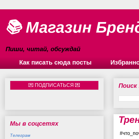
📚 Магазин Брен
Пиши, читай, обсуждай
Как писать сюда посты
Избранн
Поиск
Тре
Мы в соцсетях
#что_по
Телеграм