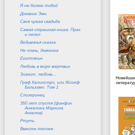
Я не болею тобой
Дневник Эми
Своя чужая свадьба
Самая страшная книга. Прах
и пепел
Ведьмачья сказка
Не плачь, девчонка
Египтянин
Любовь в мире мертвых
Значит, любовь...
Новейшая
Граф Калиостро, или Жозеф
литератур
Бальзамо. Том 1
Слизеринец
350 лет спустя (фанфик
Анжелика Маркиза
Ангелов)
Ртуть
Вместе теплее