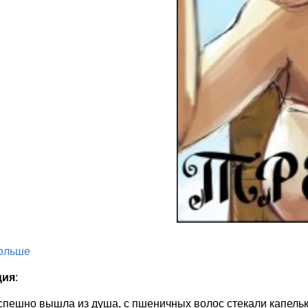
больше
ция
:
пешно вышла из душа, с пшеничных волос стекали капельки 