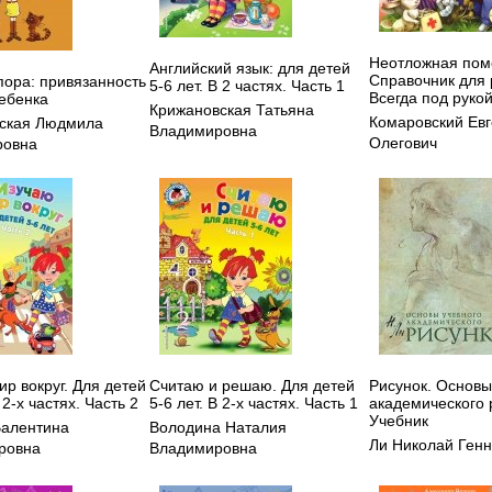
Неотложная пом
Английский язык: для детей
Справочник для 
пора: привязанность
5-6 лет. В 2 частях. Часть 1
Всегда под руко
ребенка
Крижановская Татьяна
Комаровский Ев
ская Людмила
Владимировна
Олегович
ровна
р вокруг. Для детей
Считаю и решаю. Для детей
Рисунок. Основы
 2-х частях. Часть 2
5-6 лет. В 2-х частях. Часть 1
академического 
Учебник
Валентина
Володина Наталия
Ли Николай Ген
ровна
Владимировна