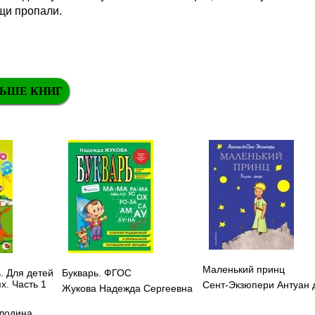
щи пропали.
ЬШЕ КНИГ
Маленький принц
. Для детей
Букварь. ФГОС
ях. Часть 1
Сент-Экзюпери Антуан 
Жукова Надежда Сергеевна
лодина