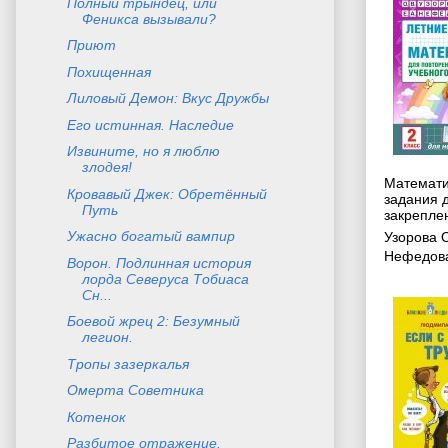
Полный трындец, или
Феникса вызывали?
Приют
Похищенная
Лиловый Демон: Вкус Дружбы
Его истинная. Наследие
Извините, но я люблю
злодея!
Математик
Кровавый Джек: Обретённый
задания 
Путь
закреплен
Ужасно богатый вампир
Узорова 
Нефедова
Ворон. Подлинная история
лорда Северуса Тобиаса
Сн...
Боевой жрец 2: Безумный
легион.
Тропы зазеркалья
Омерта Советника
Котенок
Разбитое отражение.