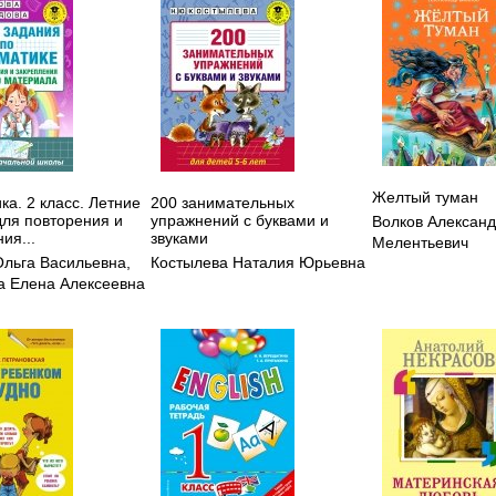
Желтый туман
а. 2 класс. Летние
200 занимательных
для повторения и
упражнений с буквами и
Волков Алексан
ия...
звуками
Мелентьевич
Ольга Васильевна
,
Костылева Наталия Юрьевна
 Елена Алексеевна