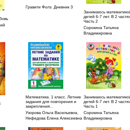
Гравити Фолз. Дневник 3
Занимаюсь математикой
детей 6-7 лет. В 2 частя
бовь
Часть 2
лий
Сорокина Татьяна
Владимировна
Математика. 1 класс. Летние
Занимаюсь математикой
задания для повторения и
детей 6-7 лет. В 2 частя
с
закрепления...
Часть 1
Узорова Ольга Васильевна
,
Сорокина Татьяна
Нефедова Елена Алексеевна
Владимировна