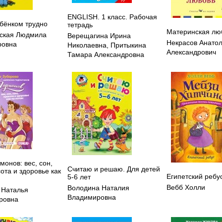
ENGLISH. 1 класс. Рабочая
ебёнком трудно
тетрадь
Материнская лю
ская Людмила
Верещагина Ирина
Некрасов Анато
ровна
Николаевна
,
Притыкина
Александрович
Тамара Александровна
монов: вес, сон,
Считаю и решаю. Для детей
сота и здоровье как
Египетский ребу
5-6 лет
Вебб Холли
Володина Наталия
 Наталья
Владимировна
ровна