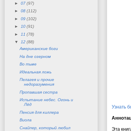
►
07
(97)
►
08
(112)
►
09
(102)
►
10
(91)
►
11
(78)
▼
12
(88)
Американские боги
На дне озерном
Во тьме
Идеальная ложь
Пелагея и прочие
недоразумения
Пропавшая сестра
Испытание небес. Огонь и
Лёд
Узнать 
Пенсия для киллера
Аннота
Виола
Снайпер, который любил
Эта книг