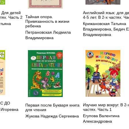
. Для детей
Английский язык: для д
Тайная опора.
стях. Часть 2
4-5 лет. В 2-х частях. Ча
Привязанность в жизни
атьяна
Крижановская Татьяна
ребенка
Владимировна
,
Бедич 
Петрановская Людмила
Владимировна
Владимировна
ОС ДО
Изучаю мир вокруг. В 2-
Первая после Букваря книга
частях. Часть 1
 Игоревна
для чтения
Егупова Валентина
Жукова Надежда Сергеевна
Александровна