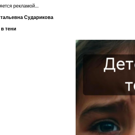
ляется рекламой...
тальевна Сударикова
 в тени