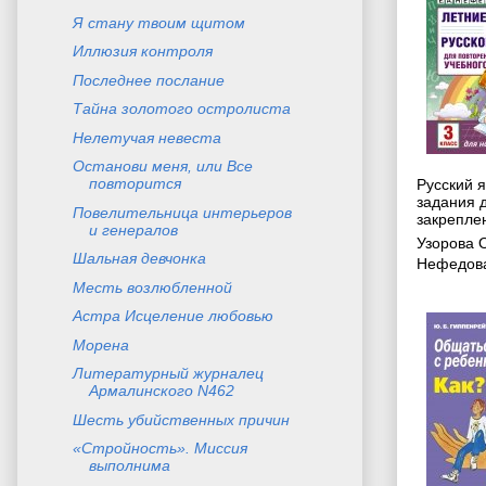
Я стану твоим щитом
Иллюзия контроля
Последнее послание
Тайна золотого остролиста
Нелетучая невеста
Останови меня, или Все
повторится
Русский я
задания 
Повелительница интерьеров
закреплен
и генералов
Узорова 
Шальная девчонка
Нефедова
Месть возлюбленной
Астра Исцеление любовью
Морена
Литературный журналец
Армалинского N462
Шесть убийственных причин
«Стройность». Миссия
выполнима