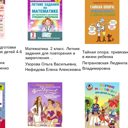
дготовки
Математика. 2 класс. Летние
ля детей 4-6
Тайная опора: привяза
задания для повторения и
в жизни ребенка
закрепления...
яна
Петрановская Людмила
Узорова Ольга Васильевна
,
зенко
Владимировна
Нефедова Елена Алексеевна