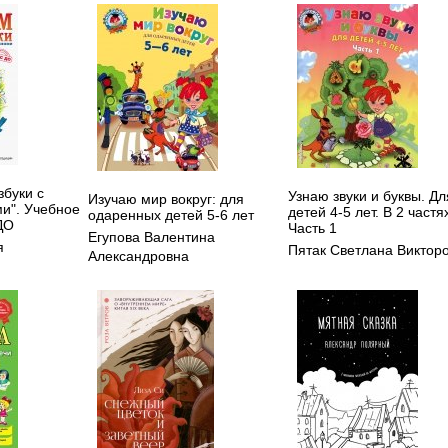
збуки с
Узнаю звуки и буквы. Дл
Изучаю мир вокруг: для
и". Учебное
детей 4-5 лет. В 2 частя
одаренных детей 5-6 лет
ДО
Часть 1
Егупова Валентина
я
Пятак Светлана Виктор
Александровна