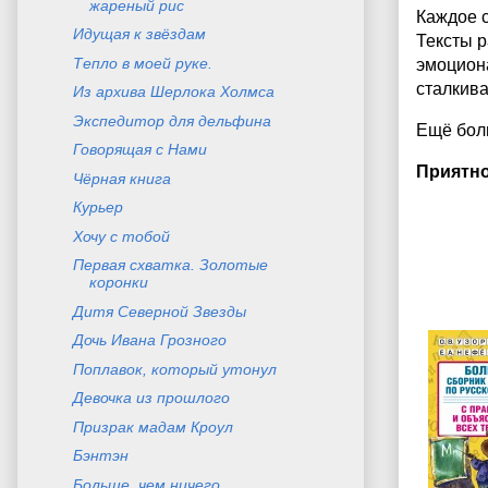
жареный рис
Каждое с
Идущая к звёздам
Тексты р
Тепло в моей руке.
эмоциона
сталкива
Из архива Шерлока Холмса
Экспедитор для дельфина
Ещё боль
Говорящая с Нами
Приятно
Чёрная книга
Курьер
Хочу с тобой
Первая схватка. Золотые
коронки
Дитя Северной Звезды
Дочь Ивана Грозного
Поплавок, который утонул
Девочка из прошлого
Призрак мадам Кроул
Бэнтэн
Больше, чем ничего