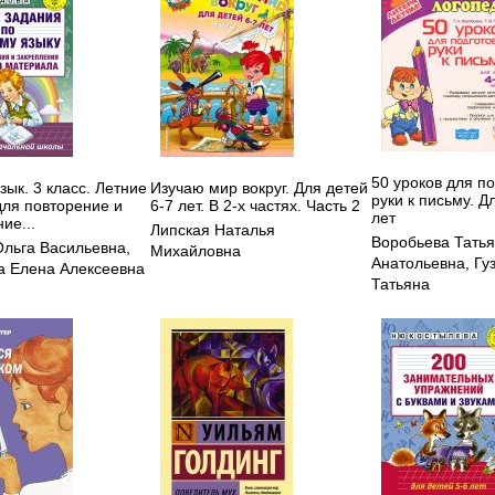
50 уроков для по
зык. 3 класс. Летние
Изучаю мир вокруг. Для детей
руки к письму. Д
для повторение и
6-7 лет. В 2-х частях. Часть 2
лет
ие...
Липская Наталья
Воробьева Тать
Ольга Васильевна
,
Михайловна
Анатольевна
,
Гу
 Елена Алексеевна
Татьяна