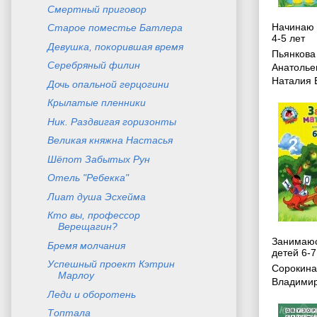
Смертный приговор
Начинаю 
Старое поместье Батлера
4-5 лет
Девушка, покорившая время
Пьянкова
Серебряный филин
Анатолье
Наталия 
Дочь опальной герцогини
Крылатые пленники
Ник. Раздвигая горизонты
Великая княжна Настасья
Шёпот Забытых Рун
Отель "Ребекка"
Лиат душа Эсхейма
Кто вы, профессор
Верещагин?
Занимаюс
Бремя молчания
детей 6-7
Успешный проект Кэтрин
Сорокина
Марлоу
Владими
Леди и оборотень
Топтала