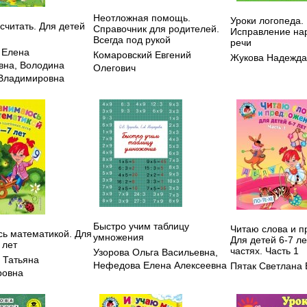
Неотложная помощь.
Уроки логопеда.
считать. Для детей
Справочник для родителей.
Исправление на
Всегда под рукой
речи
 Елена
Комаровский Евгений
Жукова Надежда
вна
,
Володина
Олегович
Владимировна
Быстро учим таблицу
Читаю слова и п
ь математикой. Для
умножения
Для детей 6-7 лет
 лет
частях. Часть 1
Узорова Ольга Васильевна
,
 Татьяна
Нефедова Елена Алексеевна
Пятак Светлана 
ровна