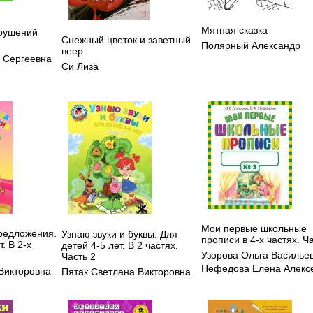
Мятная сказка
рушений
Снежный цветок и заветный
Полярный Александр
веер
 Сергеевна
Си Лиза
Мои первые школьные
редложения.
Узнаю звуки и буквы. Для
прописи в 4-х частях. Ч
. В 2-х
детей 4-5 лет. В 2 частях.
Узорова Ольга Василье
Часть 2
Нефедова Елена Алекс
Викторовна
Пятак Светлана Викторовна