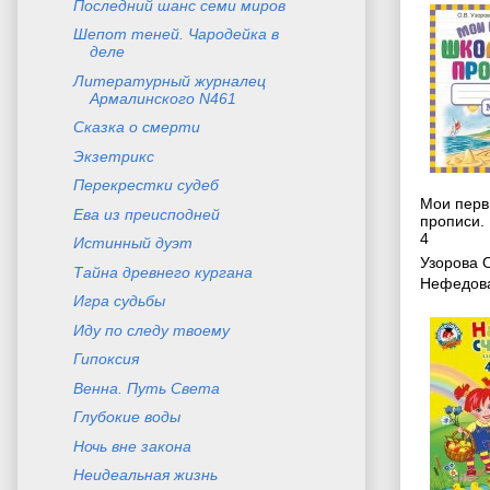
Последний шанс семи миров
Шепот теней. Чародейка в
деле
Литературный журналец
Армалинского N461
Сказка о смерти
Экзетрикс
Перекрестки судеб
Мои перв
Ева из преисподней
прописи. 
4
Истинный дуэт
Узорова 
Тайна древнего кургана
Нефедова
Игра судьбы
Иду по следу твоему
Гипоксия
Венна. Путь Света
Глубокие воды
Ночь вне закона
Неидеальная жизнь