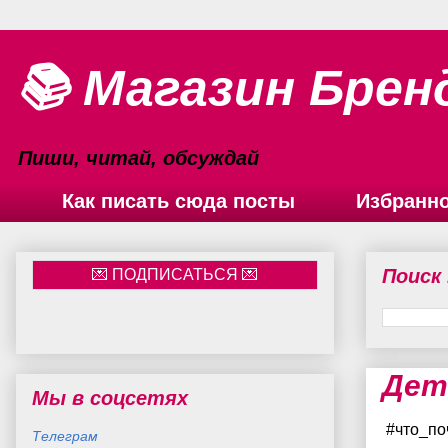
📚 Магазин Брен
Пиши, читай, обсуждай
Как писать сюда посты
Избранн
Поиск
Дет
Мы в соцсетях
#что_по
Телеграм