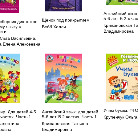
Английский язык
5-6 лет. В 2-х ча
Щенок под прикрытием
сборник диктантов
Крижановская Т
му языку с
Вебб Холли
Владимировна
 и...
Ольга Васильевна
,
 Елена Алексеевна
Учим буквы. ФГ
ир. Для детей 4-5
Английский язык: для детей
 частях. Часть 1
5-6 лет. В 2 частях. Часть 1
Крупенчук Ольга
Валентина
Крижановская Татьяна
ровна
Владимировна