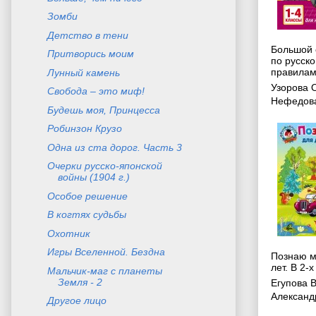
Зомби
Детcтво в тени
Большой 
Притворись моим
по русско
правилами
Лунный камень
Узорова 
Свобода – это миф!
Нефедова
Будешь моя, Принцесса
Робинзон Крузо
Одна из ста дорог. Часть 3
Очерки русско-японской
войны (1904 г.)
Особое решение
В когтях судьбы
Охотник
Игры Вселенной. Бездна
Познаю м
лет. В 2-х
Мальчик-маг с планеты
Земля - 2
Егупова 
Александ
Другое лицо