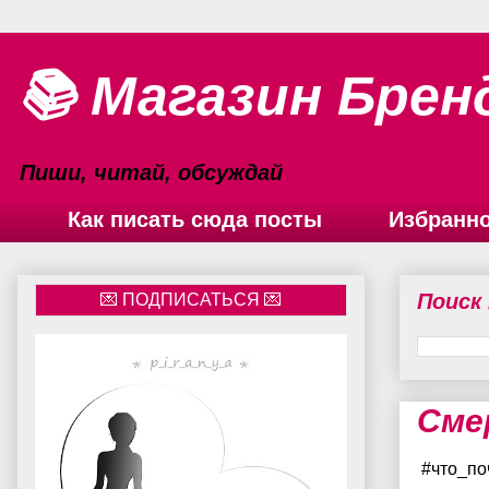
📚 Магазин Брен
Пиши, читай, обсуждай
Как писать сюда посты
Избранн
Поиск
Сме
#что_по