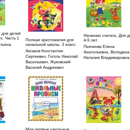
: для детей
Начинаю считать. Для д
ях. Часть 1
Полная хрестоматия для
4-5 лет
начальной школы. 3 класс
атьяна
Пьянкова Елена
Аксаков Константин
Анатольевна
,
Володина
Сергеевич
,
Гоголь Николай
Наталия Владимировна
Васильевич
,
Жуковский
Василий Андреевич
Мои первые школьные