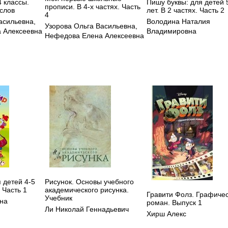
4 классы.
Пишу буквы: для детей 
прописи. В 4-х частях. Часть
слов
лет. В 2 частях. Часть 2
4
асильевна
,
Володина Наталия
Узорова Ольга Васильевна
,
 Алексеевна
Владимировна
Нефедова Елена Алексеевна
 детей 4-5
Рисунок. Основы учебного
. Часть 1
академического рисунка.
Гравити Фолз. Графиче
Учебник
ина
роман. Выпуск 1
Ли Николай Геннадьевич
Хирш Алекс