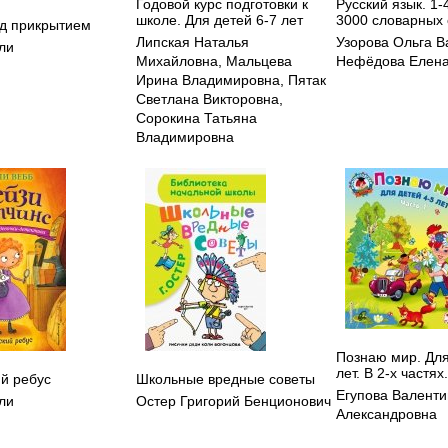
Годовой курс подготовки к
Русский язык. 1-
школе. Для детей 6-7 лет
3000 словарных 
д прикрытием
Липская Наталья
Узорова Ольга В
ли
Михайловна
,
Мальцева
Нефёдова Елена
Ирина Владимировна
,
Пятак
Светлана Викторовна
,
Сорокина Татьяна
Владимировна
Познаю мир. Для
лет. В 2-х частях
ий ребус
Школьные вредные советы
Егупова Валент
ли
Остер Григорий Бенционович
Александровна