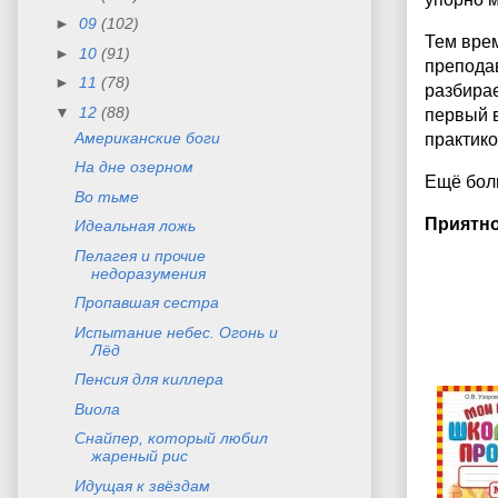
►
09
(102)
Тем вре
►
10
(91)
преподав
►
11
(78)
разбирае
▼
12
(88)
первый в
Американские боги
практико
На дне озерном
Ещё боль
Во тьме
Приятно
Идеальная ложь
Пелагея и прочие
недоразумения
Пропавшая сестра
Испытание небес. Огонь и
Лёд
Пенсия для киллера
Виола
Снайпер, который любил
жареный рис
Идущая к звёздам