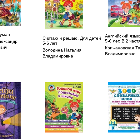
уман
Английский язык
Считаю и решаю. Для детей
5-6 лет. В 2 част
лександр
5-6 лет
вич
Крижановская Т
Володина Наталия
Владимировна
Владимировна