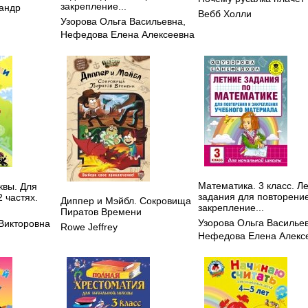
закрепление...
андр
Вебб Холли
Узорова Ольга Васильевна
,
Нефедова Елена Алексеевна
Математика. 3 класс. Л
квы. Для
задания для повторени
2 частях.
Диппер и Мэйбл. Сокровища
закрепление...
Пиратов Времени
Узорова Ольга Василье
Викторовна
Rowe Jeffrey
Нефедова Елена Алекс