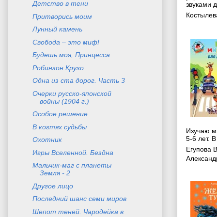
Детcтво в тени
звуками д
Костылев
Притворись моим
Лунный камень
Свобода – это миф!
Будешь моя, Принцесса
Робинзон Крузо
Одна из ста дорог. Часть 3
Очерки русско-японской
войны (1904 г.)
Особое решение
В когтях судьбы
Изучаю ми
5-6 лет. В
Охотник
Егупова 
Игры Вселенной. Бездна
Александ
Мальчик-маг с планеты
Земля - 2
Другое лицо
Последний шанс семи миров
Шепот теней. Чародейка в