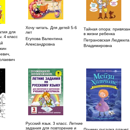
Хочу читать. Для детей 5-6
Тайная опора: привяза
атия для
лет
в жизни ребенка
. 4 класс
Егупова Валентина
Петрановская Людмила
ай
Александровна
Владимировна
кин
еевич
,
олаевич
Русский язык. 3 класс. Летние
задания для повторение и
Почему русалка плачет