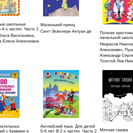
ые школьные
Маленький принц
 4-х частях. Часть 1
Сент-Экзюпери Антуан де
Полная хрестом
Ольга Васильевна
,
начальной школы
 Елена Алексеевна
Некрасов Никол
Алексеевич
,
Пуш
Александр Серг
Толстой Лев Ник
мательных
Английский язык. Для детей
Мятная сказка
ий с буквами и
5-6 лет. В 2-х частях. Часть 2