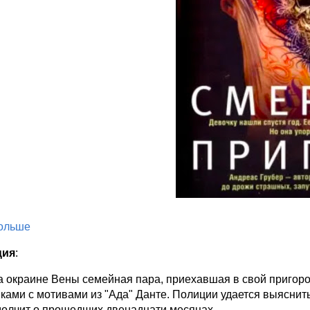
больше
ция
:
а окраине Вены семейная пара, приехавшая в свой пригор
ками с мотивами из "Ада" Данте. Полиции удается выяснить
молчит о прошедших двенадцати месяцах.