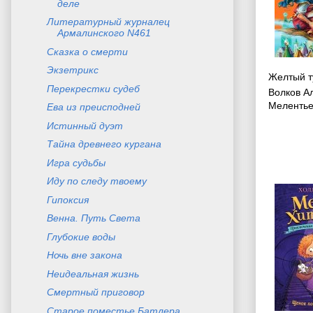
деле
Литературный журналец
Армалинского N461
Сказка о смерти
Экзетрикс
Желтый т
Перекрестки судеб
Волков А
Мелентье
Ева из преисподней
Истинный дуэт
Тайна древнего кургана
Игра судьбы
Иду по следу твоему
Гипоксия
Венна. Путь Света
Глубокие воды
Ночь вне закона
Неидеальная жизнь
Смертный приговор
Старое поместье Батлера