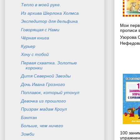
Тепло в моей руке.
Из архива Шерлока Холмса
Экспедитор для дельфина
Мои перв
Говорящая с Нами
прописи в
Узорова 
Чёрная книга
Нефедова
Курьер
Хочу с тобой
Первая схватка. Золотые
коронки
Дитя Северной Звезды
Дочь Ивана Грозного
Поплавок, который утонул
Девочка из прошлого
Призрак мадам Кроул
Бэнтэн
Больше, чем ничего
100 зани
Зомби
упражнен