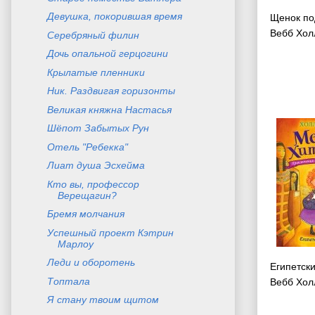
Девушка, покорившая время
Щенок по
Вебб Хол
Серебряный филин
Дочь опальной герцогини
Крылатые пленники
Ник. Раздвигая горизонты
Великая княжна Настасья
Шёпот Забытых Рун
Отель "Ребекка"
Лиат душа Эсхейма
Кто вы, профессор
Верещагин?
Бремя молчания
Успешный проект Кэтрин
Марлоу
Леди и оборотень
Египетск
Топтала
Вебб Хол
Я стану твоим щитом