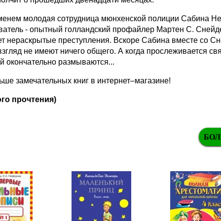
менем молодая сотрудница мюнхенской полиции Сабина Нем
атель - опытный голландский профайлер Мартен С. Снейдер.
т нераскрытые преступления. Вскоре Сабина вместе со Сн
згляд не имеют ничего общего. А когда прослеживается св
й окончательно размываются...
ше замечательных книг в интернет–магазине!
го прочтения)
БОЛ