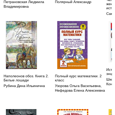
Петрановская Людмила
Полярный Александр
жену
Владимировна
исто
Сакс
Исто
энци
Наполеонов обоз. Книга 2.
Полный курс математики. 2
Школ
Белые лошади
класс
Конс
Рубина Дина Ильинична
Узорова Ольга Васильевна
,
Нефедова Елена Алексеевна