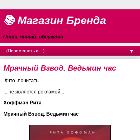
📚 Магазин Бренда
Пиши, читай, обсуждай
▼
Мрачный Взвод. Ведьмин час
#что_почитать
... не является рекламой...
Хоффман Рита
Мрачный Взвод. Ведьмин час