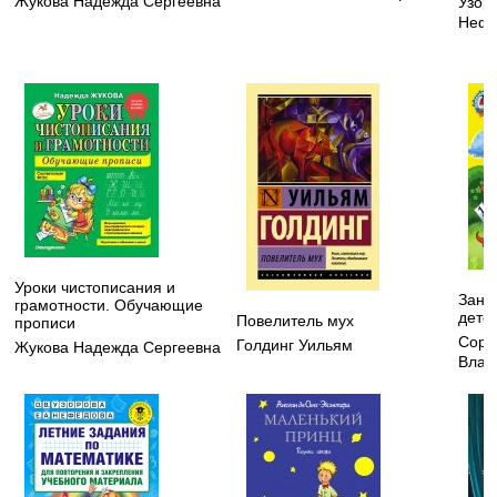
Жукова Надежда Сергеевна
Узор
Нефе
Уроки чистописания и
Зани
грамотности. Обучающие
детей
Повелитель мух
прописи
Соро
Голдинг Уильям
Жукова Надежда Сергеевна
Влад