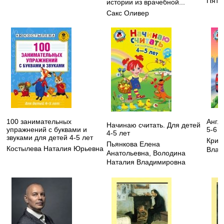
Пята
истории из врачебной...
Сакс Оливер
100 занимательных
Англ
Начинаю считать. Для детей
упражнений с буквами и
5-6 л
4-5 лет
звуками для детей 4-5 лет
Криж
Пьянкова Елена
Костылева Наталия Юрьевна
Влад
Анатольевна
,
Володина
Наталия Владимировна