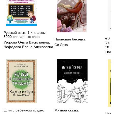
Русский язык. 1-4 классы.
3000 словарных слов
#В п
Пионовая беседка
Запи
Узорова Ольга Васильевна
,
Си Лиза
чита
Нефёдова Елена Алексеевна
Набо
Если с ребенком трудно
Мятная сказка
Чело