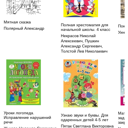
Мятная сказка
Полная хрестоматия для
Пока
Полярный Александр
начальной школы. 4 класс
Уинг
Некрасов Николай
Алексеевич
,
Пушкин
Александр Сергеевич
,
Толстой Лев Николаевич
Уроки логопеда.
Мате
Узнаю звуки и буквы. Для
Исправление нарушений
зада
одаренных детей 4-5 лет
речи
закре
Пятак Светлана Викторовна