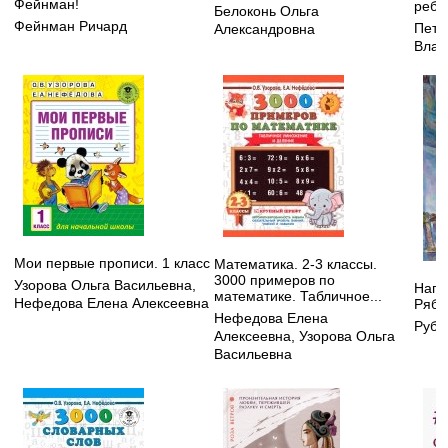
Фейнман!
ребе
Белоконь Ольга
Фейнман Ричард
Петр
Александровна
Влад
Мои первые прописи. 1 класс
Математика. 2-3 классы.
3000 примеров по
Узорова Ольга Васильевна
,
Напо
математике. Табличное...
Нефедова Елена Алексеевна
Ряби
Нефедова Елена
Руби
Алексеевна
,
Узорова Ольга
Васильевна