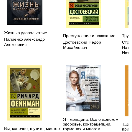
Жизнь в удовольствие
Преступление и наказание
Труд
Палиенко Александр
Достоевский Федор
Стру
Алексеевич
Михайлович
Ната
Ната
Я - женщина. Все о женском
здоровье, контрацепции,
Тайн
Вы, конечно, шутите, мистер
гормонах и многом...
прив