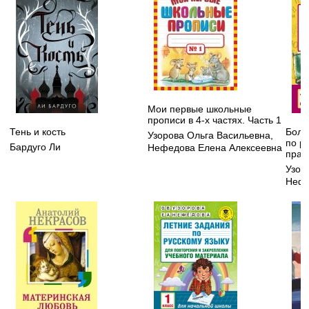
Мои первые школьные
прописи в 4-х частях. Часть 1
Тень и кость
Боль
Узорова Ольга Васильевна
,
по р
Бардуго Ли
Нефедова Елена Алексеевна
прав
Узор
Нефе