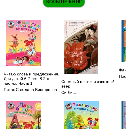
БОЛЬШЕ КНИГ
Фант
Читаю слова и предложения.
Носо
Для детей 6-7 лет. В 2-х
Снежный цветок и заветный
частях. Часть 1
веер
Пятак Светлана Викторовна
Си Лиза