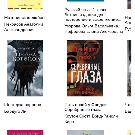
Русский язык. 1 класс.
Летние задания для
Материнская любовь
Напо
повторение и закрепление...
Анге
Некрасов Анатолий
Узорова Ольга Васильевна
,
Руби
Александрович
Нефедова Елена Алексеевна
Шестерка воронов
Пять ночей у Фредди.
Что 
Серебряные глаза
Бардуго Ли
Вайс
Коутон Скотт
,
Брид-Райсли
Кира