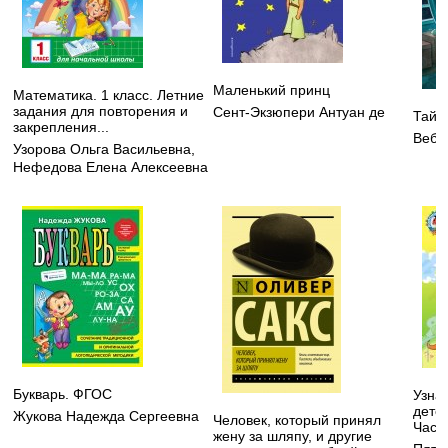
Маленький принц
Математика. 1 класс. Летние
задания для повторения и
Сент-Экзюпери Антуан де
Тайн
закрепления...
Вебб
Узорова Ольга Васильевна
,
Нефедова Елена Алексеевна
Букварь. ФГОС
Узнаю
детей
Жукова Надежда Сергеевна
Человек, который принял
Часть
жену за шляпу, и другие