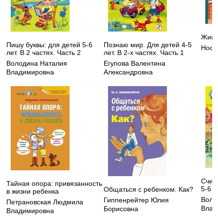
Жива
Пишу буквы: для детей 5-6
Познаю мир. Для детей 4-5
Носо
лет. В 2 частях. Часть 2
лет. В 2-х частях. Часть 1
Володина Наталия
Егупова Валентина
Владимировна
Александровна
Счит
Тайная опора: привязанность
5-6 л
Общаться с ребенком. Как?
в жизни ребенка
Воло
Гиппенрейтер Юлия
Петрановская Людмила
Влад
Борисовна
Владимировна