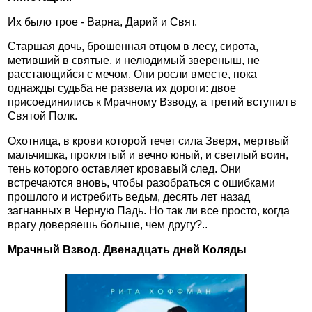
Их было трое - Варна, Дарий и Свят.
Старшая дочь, брошенная отцом в лесу, сирота,
метивший в святые, и нелюдимый звереныш, не
расстающийся с мечом. Они росли вместе, пока
однажды судьба не развела их дороги: двое
присоединились к Мрачному Взводу, а третий вступил в
Святой Полк.
Охотница, в крови которой течет сила Зверя, мертвый
мальчишка, проклятый и вечно юный, и светлый воин,
тень которого оставляет кровавый след. Они
встречаются вновь, чтобы разобраться с ошибками
прошлого и истребить ведьм, десять лет назад
загнанных в Черную Падь. Но так ли все просто, когда
врагу доверяешь больше, чем другу?..
Мрачный Взвод. Двенадцать дней Коляды