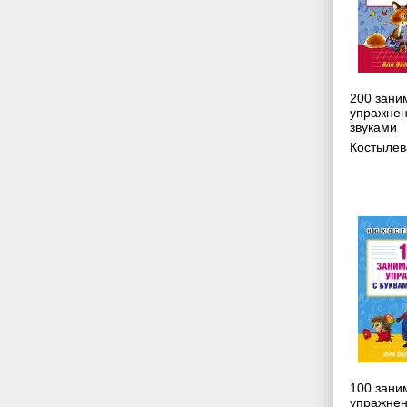
200 зани
упражнен
звуками
Костылев
100 зани
упражнен