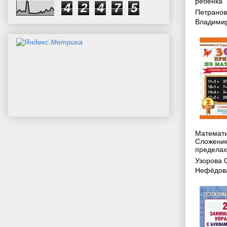
ребенка
4
2
4
7
5
Петрано
Владими
Математик
Сложение
пределах 
Узорова 
Нефёдова