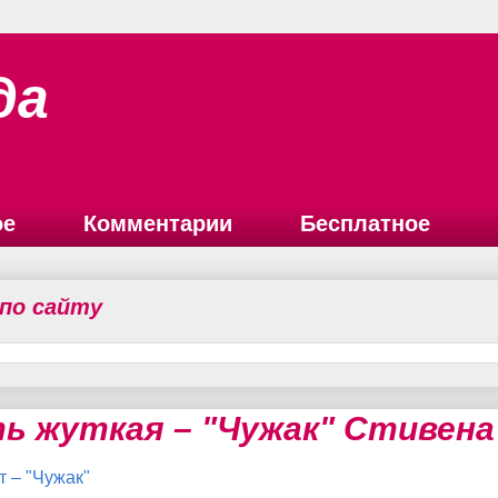
да
ое
Комментарии
Бесплатное
 по сайту
ь жуткая – "Чужак" Стивена
т – "Чужак"