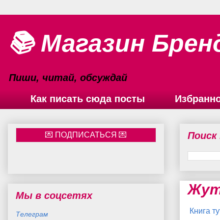
📚 Магазин Брен
Пиши, читай, обсуждай
Как писать сюда посты
Избранн
Поиск
Жут
Мы в соцсетях
Книга ту
Телеграм