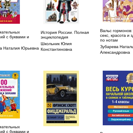
Вальс гормонов: 
мательных
История России. Полная
секс, красота и 
ий с буквами и
энциклопедия
по нотам
Школьник Юлия
Зубарева Натал
а Наталия Юрьевна
Константиновна
Александровна
мательных
ий с буквами и