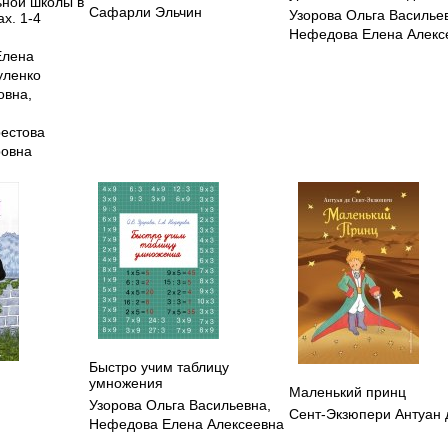
ьной школы в
Сафарли Эльчин
Узорова Ольга Василье
х. 1-4
Нефедова Елена Алекс
Елена
уленко
овна
,
естова
ровна
Быстро учим таблицу
умножения
Маленький принц
Узорова Ольга Васильевна
,
Сент-Экзюпери Антуан 
Нефедова Елена Алексеевна