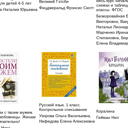
Весь курс начал
Великий Гэтсби
ля детей 4-5 лет
схемах и таблица
Фицджеральд Фрэнсис Скотт
а Наталия Юрьевна
классы. ФГОС
Безкоровайная 
Викторовна
,
Вак
Наталья Леонид
Марченко Ирина
Степановна
,
Бер
Елена Владими
Русский язык. 1 класс.
Контрольное списывание
Коралина
ли с твоим мужем.
Узорова Ольга Васильевна
,
любовницы. Женам
Гейман Нил
Нефедова Елена Алексеевна
язательно!
 Ника