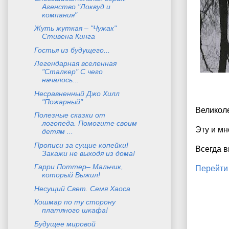
Агенство "Локвуд и
компания"
Жуть жуткая – "Чужак"
Стивена Кинга
Гостья из будущего...
Легендарная вселенная
"Сталкер" С чего
началось...
Несравненный Джо Хилл
"Пожарный"
Великоле
Полезные сказки от
логопеда. Помогите своим
Эту и мн
детям ...
Прописи за сущие копейки!
Всегда в
Закажи не выходя из дома!
Гарри Поттер– Мальчик,
Перейти 
который Выжил!
Несущий Свет. Семя Хаоса
Кошмар по ту сторону
платяного шкафа!
Будущее мировой