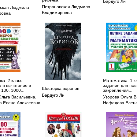
Бардуго Ли
Петрановская Людмила
вская Людмила
Владимировна
ровна
а. 2 класс.
Математика. 1 к
 и вычитание в
задания для пов
Шестерка воронов
100. 3000...
закрепления...
Бардуго Ли
Ольга Васильевна
,
Узорова Ольга 
 Елена Алексеевна
Нефедова Елена