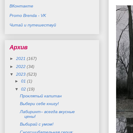
ВКонтакте
Promo Brenda - VK
Читай и путешествуй
Архив
►
2021
(167)
►
2022
(34)
▼
2023
(523)
►
01
(1)
▼
02
(19)
Проклятый капитан
Выбери себе книгу!
Лабиринт– всегда вкусные
цены!
Выбирай с умом!
Сногсшибательная серия: