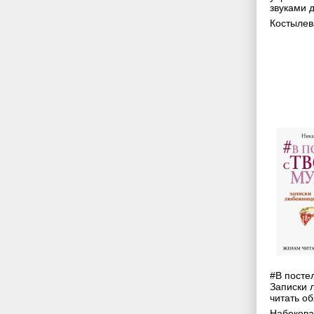
звуками д
Костылев
#В посте
Записки 
читать об
Набокова