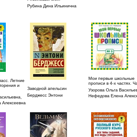
Рубина Дина Ильинична
Мои первые школьные
ласс. Летние
прописи в 4-х частях. Ч
торения и
Заводной апельсин
Узорова Ольга Василье
Берджесс Энтони
Нефедова Елена Алекс
Васильевна
,
 Алексеевна