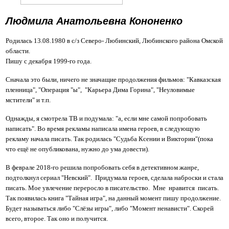
Людмила Анатольевна Кононенко
Родилась 13.08.1980 в с/з Северо- Любинский, Любинского района Омской 
области.
Пишу с декабря 1999-го года.
Сначала это были, ничего не значащие продолжения фильмов: "Кавказская 
пленница", "Операция "ы",  "Карьера Дима Горина", "Неуловимые 
мстители" и т.п.
Однажды, я смотрела ТВ и подумала: "а, если мне самой попробовать 
написать". Во время рекламы написала имена героев, в следующую 
рекламу начала писать. Так родилась "Судьба Ксении и Виктории"(пока 
что ещё не опубликована, нужно до ума довести).
В феврале 2018-го решила попробовать себя в детективном жанре, 
подтолкнул сериал "Невский".  Придумала героев, сделала наброски и стала 
писать. Мое увлечение переросло в писательство.  Мне  нравится  писать. 
Так появилась книга "Тайная игра", на данный момент пишу продолжение. 
Будет называться либо "Слёзы игры", либо "Момент ненависти". Скорей 
всего, второе. Так оно и получится. 