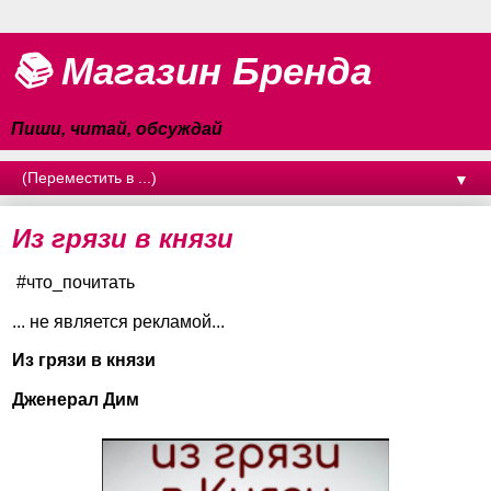
📚 Магазин Бренда
Пиши, читай, обсуждай
▼
Из грязи в князи
#что_почитать
... не является рекламой...
Из грязи в князи
Дженерал Дим